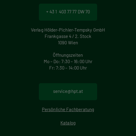
n
+ 43 1 403 77 77 DW 70
n
u
Verlag Hölder-Pichler-Tempsky GmbH
Frankgasse 4 / 2. Stock
m
1090 Wien
m
Öffnungszeiten
Mo – Do: 7:30 – 16:00 Uhr
e
Fr: 7:30 – 14:00 Uhr
r
i
service@hpt.at
e
Persönliche Fachberatung
r
Katalog
u