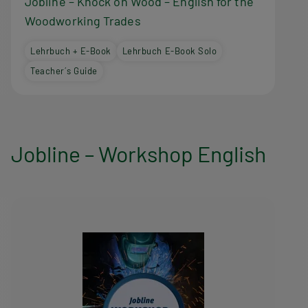
m
Jobline – Knock on Wood – English for the
Woodworking Trades
Lehrbuch + E-Book
Lehrbuch E-Book Solo
Teacher´s Guide
Jobline – Workshop English