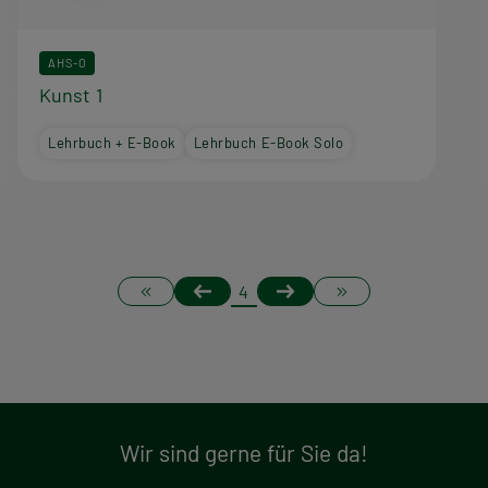
AHS-O
Kunst 1
Lehrbuch + E-Book
Lehrbuch E-Book Solo
S
Erste
Vorherige
Nächste
Letzte
Page
4
Seite
Seite
Seite
Seite
e
i
t
Wir sind gerne für Sie da!
e