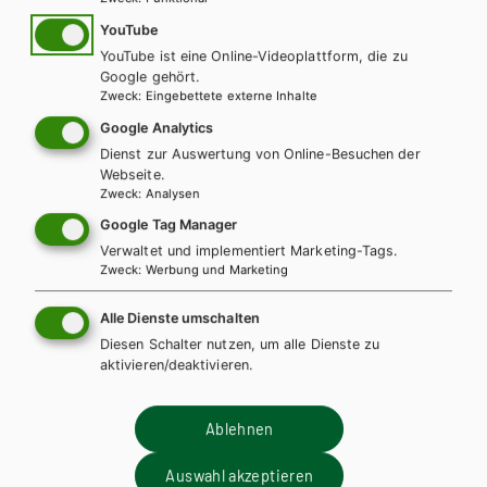
YouTube
YouTube ist eine Online-Videoplattform, die zu
Google gehört.
Zweck
:
Eingebettete externe Inhalte
Google Analytics
Dienst zur Auswertung von Online-Besuchen der
Webseite.
Zweck
:
Analysen
Google Tag Manager
Verwaltet und implementiert Marketing-Tags.
HAK/HAS
HA
Zweck
:
Werbung und Marketing
KOMPETENZ:DEUTSCH – modular.
KO
Alle Dienste umschalten
Sprachbuch für Handelsakademien. Band 3
Spr
Diesen Schalter nutzen, um alle Dienste zu
4/5
aktivieren/deaktivieren.
Lehrbuch + E-Book
Lehrbuch E-Book Solo
Le
Lehrbuch mit E-BOOK+
Lehrbuch E-BOOK+ Solo
Ablehnen
Le
Lehrer/innenausgabe
Lehrer/innen-DVD
Le
Auswahl akzeptieren