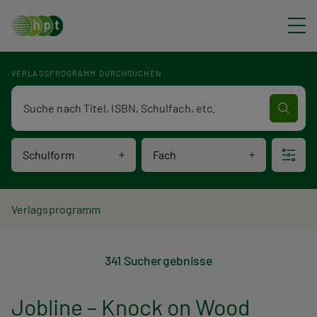
Direkt zum Inhalt
VERLAGSPROGRAMM DURCHSUCHEN
Verlagsprogramm Volltextsuche
Schulform
Fach
P
Verlagsprogramm
V
f
341 Suchergebnisse
e
a
r
d
Jobline – Knock on Wood