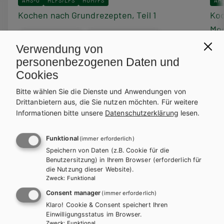
AHS-O
HLFS/LFS
HUM/FS
AH
Kochen nach Grundrezepten, Teil 1
Koc
Mod
Lehrbuch + E-Book
Lehrbuch E-Book Solo
Verwendung von
Le
personenbezogenen Daten und
Cookies
Bitte wählen Sie die Dienste und Anwendungen von
Drittanbietern aus, die Sie nutzen möchten.
Für weitere
KOMPETENZ:DEUTSCH –
Informationen bitte unsere
Datenschutzerklärung
lesen.
modular
Funktional
(immer erforderlich)
Speichern von Daten (z.B. Cookie für die
Benutzersitzung) in Ihrem Browser (erforderlich für
die Nutzung dieser Website).
Zweck
:
Funktional
Consent manager
(immer erforderlich)
Klaro! Cookie & Consent speichert Ihren
Einwilligungsstatus im Browser.
Zweck
:
Funktional