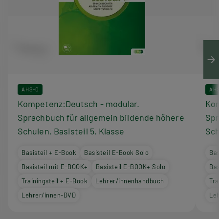
AHS-O
AH
Kompetenz:Deutsch - modular.
Kom
Sprachbuch für allgemein bildende höhere
Spr
Schulen. Basisteil 5. Klasse
Sch
Basisteil + E-Book
Basisteil E-Book Solo
Bas
Basisteil mit E-BOOK+
Basisteil E-BOOK+ Solo
Bas
Trainingsteil + E-Book
Lehrer/innenhandbuch
Tra
Lehrer/innen-DVD
Le