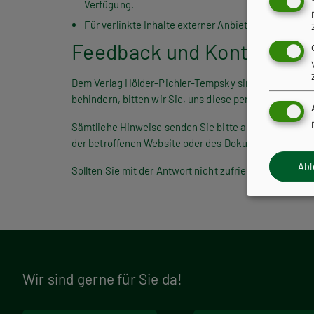
Verfügung.
Für verlinkte Inhalte externer Anbieter außerhalb
Feedback und Kontaktang
Dem Verlag Hölder-Pichler-Tempsky sind Bedienbarkeit
behindern, bitten wir Sie, uns diese per E-Mail mitzu
Sämtliche Hinweise senden Sie bitte an
service@hpt.
der betroffenen Website oder des Dokuments an.
Ab
Sollten Sie mit der Antwort nicht zufrieden sein, hab
Wir sind gerne für Sie da!