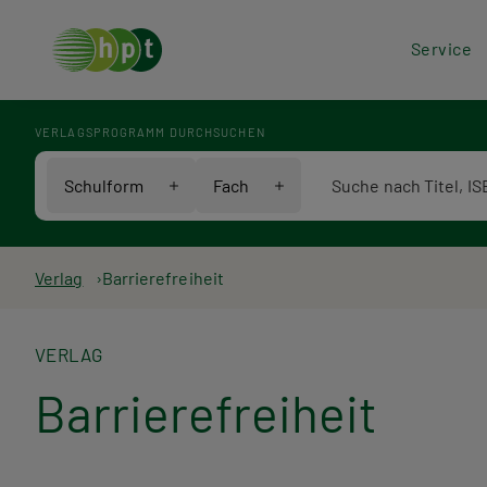
Hea
Service
Men
VERLAGSPROGRAMM DURCHSUCHEN
Verlagsprogramm Voll
Schulform
Fach
Pfadnavigation
Verlag
Barrierefreiheit
VERLAG
Barrierefreiheit