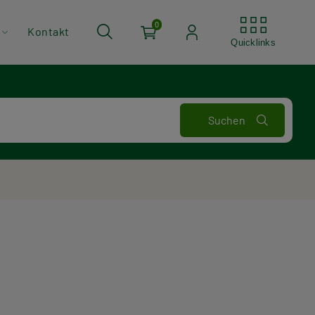
Quickli
0
Kontakt
Quicklinks