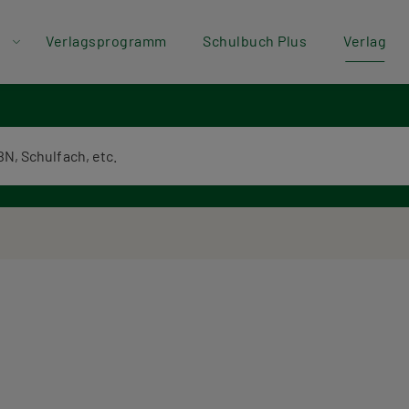
der
Direkt zum Inhalt
Verlagsprogramm
Schulbuch Plus
Verlag
ü
textsuche