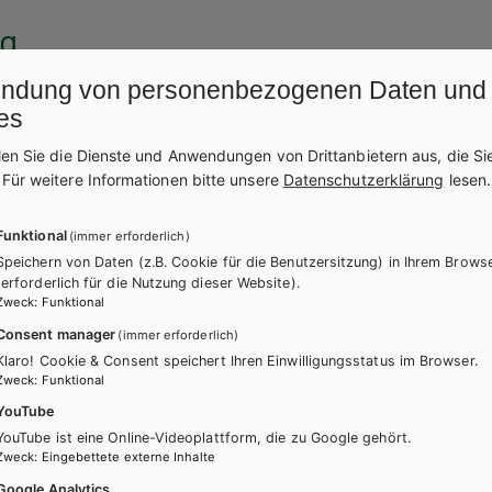
ng
ndung von personenbezogenen Daten und
Website und digitalen Produkte im Einklang mit dem Barrierefreiheits
es
essibility Act), barrierefrei zugänglich zu machen.
len Sie die Dienste und Anwendungen von Drittanbietern aus, die Si
.
Für weitere Informationen bitte unsere
Datenschutzerklärung
lesen.
e AA der „Richtlinien für barrierefreie Webinhalte – WCAG 2.1“ vereinb
Funktional
(immer erforderlich)
Speichern von Daten (z.B. Cookie für die Benutzersitzung) in Ihrem Brows
en
(erforderlich für die Nutzung dieser Website).
Zweck
:
Funktional
Consent manager
(immer erforderlich)
och nicht vollständig barrierefrei:
Klaro! Cookie & Consent speichert Ihren Einwilligungsstatus im Browser.
Zweck
:
Funktional
ufgabenformate), können in einzelnen Fällen nicht barrierefrei umges
YouTube
YouTube ist eine Online-Videoplattform, die zu Google gehört.
ellt. Insbesondere ältere oder primär für den analogen Einsatz konzip
Zweck
:
Eingebettete externe Inhalte
 diese möglichst barrierefrei zu gestalten. Auf Anfrage stellen wir – 
Google Analytics