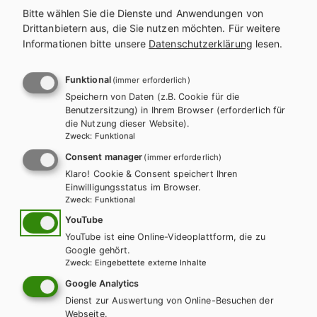
Bitte wählen Sie die Dienste und Anwendungen von
Weitere Bände dieser
Drittanbietern aus, die Sie nutzen möchten.
Für weitere
Informationen bitte unsere
Datenschutzerklärung
lesen.
Schulbuchreihe
Funktional
(immer erforderlich)
Speichern von Daten (z.B. Cookie für die
Benutzersitzung) in Ihrem Browser (erforderlich für
die Nutzung dieser Website).
Zweck
:
Funktional
Consent manager
(immer erforderlich)
Klaro! Cookie & Consent speichert Ihren
Einwilligungsstatus im Browser.
Zweck
:
Funktional
YouTube
YouTube ist eine Online-Videoplattform, die zu
Google gehört.
Zweck
:
Eingebettete externe Inhalte
Google Analytics
Dienst zur Auswertung von Online-Besuchen der
Webseite.