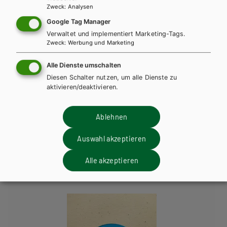
Zweck
:
Analysen
AHS-O
Google Tag Manager
Icons 1 - neu. Visuelle Kommunikation und
Verwaltet und implementiert Marketing-Tags.
Zweck
:
Werbung und Marketing
Gestaltung
Alle Dienste umschalten
Lehrbuch + E-Book
Lehrbuch E-Book Solo
Diesen Schalter nutzen, um alle Dienste zu
aktivieren/deaktivieren.
Ablehnen
Diese Bücher könnten Sie
Auswahl akzeptieren
ebenfalls interessieren
Alle akzeptieren