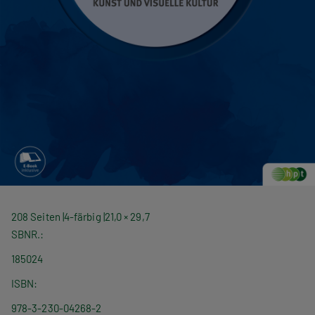
208 Seiten
4-färbig
21,0 × 29,7
SBNR.
185024
ISBN
978-3-230-04268-2