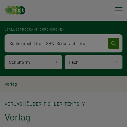
Direkt zum Inhalt
VERLAGSPROGRAMM DURCHSUCHEN
Verlagsprogramm Volltextsuche
Schulform
Fach
P
Verlag
f
VERLAG HÖLDER-PICHLER-TEMPSKY
a
Verlag
d