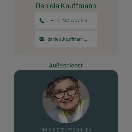
Daniela Kauffmann
+ 43 1 403 77 77 145
daniela.kauffmann@hpt.at
Außendienst
BMHS & BERUFSSCHULEN