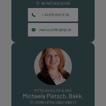
W | NÖ | BGLD | OÖ
+ 43 676 950 13 26
marion.kefer@hpt.at
MITTELSCHULEN & AHS
Michaela Pietsch, Bakk.
STMK | KTN | SBG | VBG | T