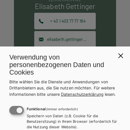
Elisabeth Gettinger
+ 43 1 403 77 77 164
elisabeth.gettinger@hpt.at
Verwendung von
personenbezogenen Daten und
Lektorat
Cookies
LEKTORATSLEITUNG
Bitte wählen Sie die Dienste und Anwendungen von
Mag. Dr. Elisabeth
Drittanbietern aus, die Sie nutzen möchten.
Für weitere
Reisenhofer
Informationen bitte unsere
Datenschutzerklärung
lesen.
+ 43 1 403 77 77 151
Funktional
(immer erforderlich)
Speichern von Daten (z.B. Cookie für die
Benutzersitzung) in Ihrem Browser (erforderlich für
elisabeth.reisenhofer@hpt.at
die Nutzung dieser Website).