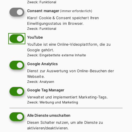
Zweck
:
Funktional
Consent manager
(immer erforderlich)
Klaro! Cookie & Consent speichert Ihren
LEKTORATSLEITUNG (DERZEIT IN KARENZ)
Einwilligungsstatus im Browser.
Stephanie Karmel, MA
Zweck
:
Funktional
YouTube
stephanie.karmel@hpt.at
YouTube ist eine Online-Videoplattform, die zu
Google gehört.
Zweck
:
Eingebettete externe Inhalte
Google Analytics
LEKTORAT
MMag. Verena-Cathrin Bauer
Dienst zur Auswertung von Online-Besuchen der
Webseite.
Zweck
:
Analysen
+ 43 1 403 77 77 152
Google Tag Manager
Verwaltet und implementiert Marketing-Tags.
Zweck
:
Werbung und Marketing
verena.bauer@hpt.at
Alle Dienste umschalten
Diesen Schalter nutzen, um alle Dienste zu
aktivieren/deaktivieren.
LEKTORAT