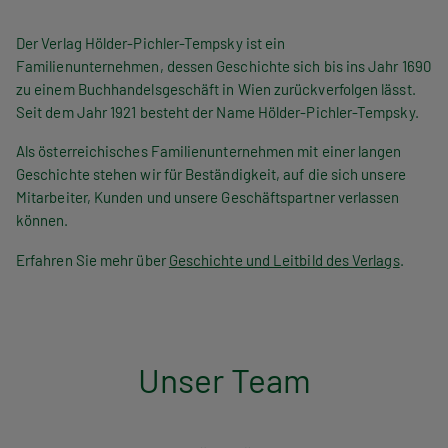
n
Der Verlag Hölder-Pichler-Tempsky ist ein
a
Familienunternehmen, dessen Geschichte sich bis ins Jahr 1690
v
zu einem Buchhandelsgeschäft in Wien zurückverfolgen lässt.
Seit dem Jahr 1921 besteht der Name Hölder-Pichler-Tempsky.
i
Als österreichisches Familienunternehmen mit einer langen
g
Geschichte stehen wir für Beständigkeit, auf die sich unsere
Mitarbeiter, Kunden und unsere Geschäftspartner verlassen
a
können.
t
Erfahren Sie mehr über
Geschichte und Leitbild des Verlags
.
i
o
n
Unser Team