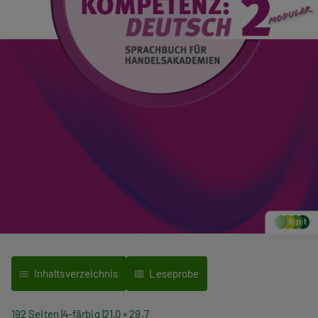
Inhaltsverzeichnis
Leseprobe
192 Seiten
4-färbig
21,0 × 29,7