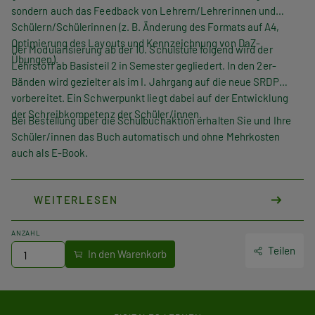
sondern auch das Feedback von Lehrern/Lehrerinnen und
Schülern/Schülerinnen (z. B. Änderung des Formats auf A4,
Optimierung des Layouts und Kennzeichnung von DaZ-
Der Modularisierung ab der 10. Schulstufe folgend wird der
Übungen).
Lehrstoff ab Basisteil 2 in Semester gegliedert. In den 2er-
Bänden wird gezielter als im I. Jahrgang auf die neue SRDP
vorbereitet. Ein Schwerpunkt liegt dabei auf der Entwicklung
der Schreibkompetenz der Schüler/innen.
Bei Bestellung über die Schulbuchaktion erhalten Sie und Ihre
Schüler/innen das Buch automatisch und ohne Mehrkosten
auch als E-Book.
WEITERLESEN
ANZAHL
Teilen