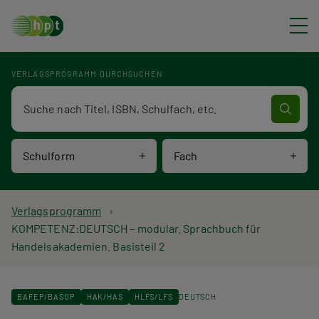
Direkt zum Inhalt
VERLAGSPROGRAMM DURCHSUCHEN
Verlagsprogramm Volltextsuche
Schulform
Fach
P
Verlagsprogramm
KOMPETENZ:DEUTSCH – modular. Sprachbuch für
f
Handelsakademien. Basisteil 2
a
d
BAFEP/BASOP
HAK/HAS
HLFS/LFS
DEUTSCH