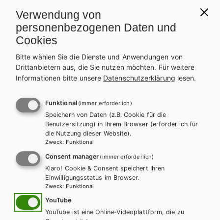
Verwendung von
personenbezogenen Daten und
Cookies
Bitte wählen Sie die Dienste und Anwendungen von
Drittanbietern aus, die Sie nutzen möchten.
Für weitere
Informationen bitte unsere
Datenschutzerklärung
lesen.
Funktional
(immer erforderlich)
AHS-O
BAFEP/BASOP
HAK/HAS
HLFS/LFS
HUM/FS
Speichern von Daten (z.B. Cookie für die
Benutzersitzung) in Ihrem Browser (erforderlich für
HTL/FS
die Nutzung dieser Website).
KOMPETENZ:DEUTSCH – modular.
Zweck
:
Funktional
Sprachbuch für höhere Schulen. Trainingsteil
Consent manager
(immer erforderlich)
2+
Klaro! Cookie & Consent speichert Ihren
Einwilligungsstatus im Browser.
Zweck
:
Funktional
Trainingsteil + E-Book
Trainingsteil E-Book Solo
YouTube
Trainingsteil mit E-BOOK+
Trainingsteil E-BOOK+ Solo
YouTube ist eine Online-Videoplattform, die zu
TT Lehrer/innenausgabe