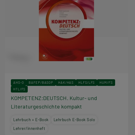
AHS-O
BAFEP/BASOP
HAK/HAS
HLFS/LFS
HUM/FS
HTL/FS
KOMPETENZ:DEUTSCH. Kultur- und
Literaturgeschichte kompakt
Lehrbuch + E-Book
Lehrbuch E-Book Solo
Lehrer/innenheft