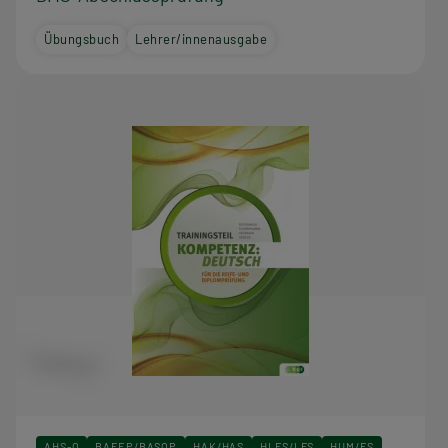
Übungsbuch
Lehrer/innenausgabe
AHS-O
BAFEP/BASOP
HAK/HAS
HLFS/LFS
HUM/FS