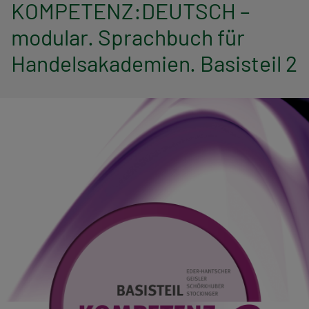
n
KOMPETENZ:DEUTSCH –
modular. Sprachbuch für
a
Handelsakademien. Basisteil 2
v
i
g
a
t
i
o
n