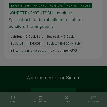
BAFEP/BASOP
HAK/HAS
HLFS/LFS
HUM/FS
HTL/FS
KOMPETENZ:DEUTSCH – modular.
Sprachbuch für berufsbildende höhere
Schulen. Trainingsteil 2
Lehrbuch E-Book Solo
Basisteil + E-Book
Basisteil mit E-BOOK+
Basisteil E-BOOK+ Solo
BT Lehrer/innenausgabe
Lehrer/innen-DVD
Wir sind gerne für Sie da!
M
+ 43 1 403 77 77 DW 70
Suche
Warenkorb
Login
Quicklinks
o