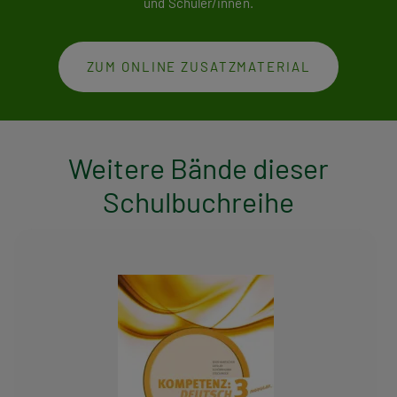
und Schüler/innen.
| Fit für die RDP 3: Lesen und Schreiben
10. Semester:
Österreichische Literatur: 1945 bis heute | Das
ZUM ONLINE ZUSATZMATERIAL
Drama im 20. und 21. Jahrhundert | Was ist und leistet Sprache? |
Heldenplatz | Fit für die RDP 4: Klausurarbeiten: Letzter Schliff
und Probe aufs Exempel | Exkurs: Die mündliche RDP im
Wahlfach „Kultur und gesellschaftliche Reflexion“
Weitere Bände dieser
Schulbuchreihe