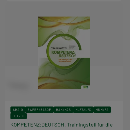
AHS-O
BAFEP/BASOP
HAK/HAS
HLFS/LFS
HUM/FS
HTL/FS
KOMPETENZ:DEUTSCH. Trainingsteil für die