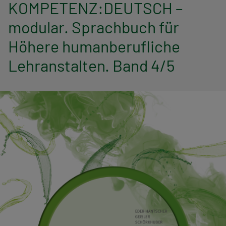
n
KOMPETENZ:DEUTSCH –
modular. Sprachbuch für
a
Höhere humanberufliche
v
Lehranstalten. Band 4/5
i
g
a
t
i
o
n