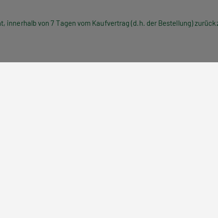
innerhalb von 7 Tagen vom Kaufvertrag (d.h. der Bestellung) zurückzut
tikpartner Hölder-Pichler-Tempsky. Jede Lieferung erfolgt also von un
g mit Ihren Daten zu und gibt Daten nur insofern weiter, als es zur 
lich Ihre Anschrift erhalten). Bitte lesen Sie alles Weitere unter Sic
ingungen finden Sie unter AGB – Privatkunden.
il an
office@hpt.at
ngungen – Privatkunden (Verbrauc