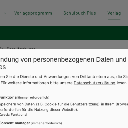
der
Direkt zum Inhalt
Verlagsprogramm
Schulbuch Plus
Verlag
ü
textsuche
ndung von personenbezogenen Daten und
es
len Sie die Dienste und Anwendungen von Drittanbietern aus, die Si
.
Für weitere Informationen bitte unsere
Datenschutzerklärung
lesen.
Funktional
(immer erforderlich)
tsbedingungen
Speichern von Daten (z.B. Cookie für die Benutzersitzung) in Ihrem Brows
(erforderlich für die Nutzung dieser Website).
Zweck
:
Funktional
Consent manager
(immer erforderlich)