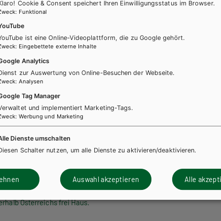
Klaro! Cookie & Consent speichert Ihren Einwilligungsstatus im Browser.
Zweck
:
Funktional
YouTube
YouTube ist eine Online-Videoplattform, die zu Google gehört.
Zweck
:
Eingebettete externe Inhalte
Google Analytics
(Verbraucher)
Dienst zur Auswertung von Online-Besuchen der Webseite.
Zweck
:
Analysen
n
Google Tag Manager
Verwaltet und implementiert Marketing-Tags.
Zweck
:
Werbung und Marketing
 Privatkunden (Verbraucher)
Alle Dienste umschalten
Diesen Schalter nutzen, um alle Dienste zu aktivieren/deaktivieren.
ise zum Zeitpunkt der Bestellung.
lehnen
Auswahl akzeptieren
Alle akzept
 Logistikpartner von Hölder-Pichler-Tempsky) bis zur vollständigen 
14 Tagen eingebracht werden.
erhalb Österreichs frei Haus.