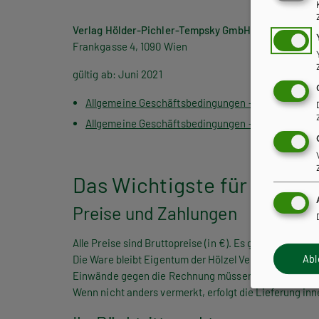
Verlag Hölder-Pichler-Tempsky GmbH
Frankgasse 4, 1090 Wien
gültig ab: Juni 2021
Allgemeine Geschäftsbedingungen – Privatkunden 
Allgemeine Geschäftsbedingungen – Firmenkunde
Das Wichtigste für unsere
Preise und Zahlungen
Alle Preise sind Bruttopreise (in €). Es gelten die Pre
Ab
Die Ware bleibt Eigentum der Hölzel Verlag GmbH (der
Einwände gegen die Rechnung müssen innerhalb von 
Wenn nicht anders vermerkt, erfolgt die Lieferung inn