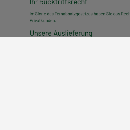
Ihr Rücktrittsrecht
Im Sinne des Fernabsatzgesetzes haben Sie das Recht, 
Privatkunden.
Unsere Auslieferung
Die Hölzel Verlag GmbH in Wien, Österreich, ist Logis
Datenschutz
Hölder-Pichler-Tempsky sichert Ihnen sorgsamen Umgan
muss die Hölzel Verlag GmbH bei einer Bestellung natür
Die exakten, rechtlichen verbindlichen Geschäftsbed
Bei konkreten Fragen wenden Sie sich bitte per E-Ma
Allgemeine Geschäftsbedi
1. Geltungsbereich