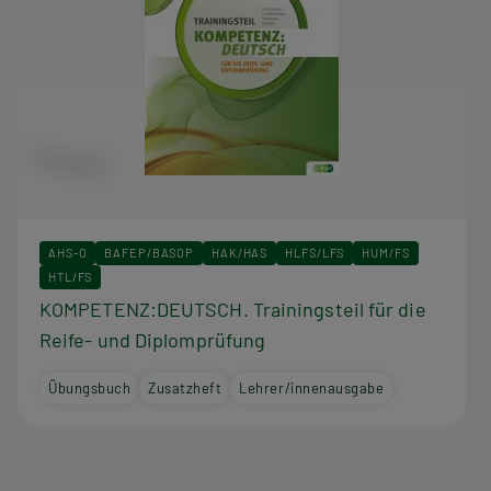
AHS-O
BAFEP/BASOP
HAK/HAS
HLFS/LFS
HUM/FS
HTL/FS
KOMPETENZ:DEUTSCH. Trainingsteil für die
Reife- und Diplomprüfung
Übungsbuch
Zusatzheft
Lehrer/innenausgabe