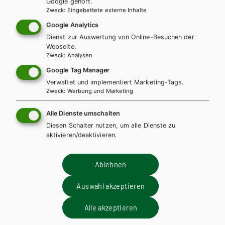
Google gehört.
Zweck
:
Eingebettete externe Inhalte
Google Analytics
Dienst zur Auswertung von Online-Besuchen der
Webseite.
Zweck
:
Analysen
Google Tag Manager
Verwaltet und implementiert Marketing-Tags.
Zweck
:
Werbung und Marketing
HTL/FS
KOMPETENZ:DEUTSCH – modular.
Alle Dienste umschalten
Sprachbuch für Höhere technische
Diesen Schalter nutzen, um alle Dienste zu
Lehranstalten. Band 3
aktivieren/deaktivieren.
Lehrbuch + E-Book
Lehrbuch E-Book Solo
Ablehnen
Lehrbuch mit E-BOOK+
Lehrbuch E-BOOK+ Solo
Auswahl akzeptieren
Lehrer/innenausgabe
Lehrer/innen-DVD
Alle akzeptieren