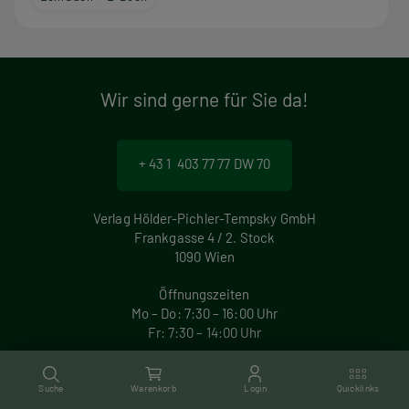
Wir sind gerne für Sie da!
+ 43 1 403 77 77 DW 70
Verlag Hölder-Pichler-Tempsky GmbH
Frankgasse 4 / 2. Stock
1090 Wien
Öffnungszeiten
Mo – Do: 7:30 – 16:00 Uhr
Fr: 7:30 – 14:00 Uhr
M
Suche
Warenkorb
Login
Quicklinks
o
service@hpt.at