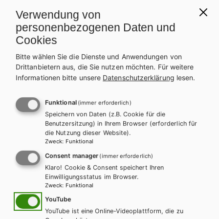
AHS-O
BAFEP/BASOP
HAK/HAS
HLFS/LFS
HUM/FS
Verwendung von
HTL/FS
personenbezogenen Daten und
KOMPETENZ:DEUTSCH – modular.
Cookies
Sprachbuch für höhere Schulen. Trainingsteil
Bitte wählen Sie die Dienste und Anwendungen von
2+
Drittanbietern aus, die Sie nutzen möchten.
Für weitere
Informationen bitte unsere
Datenschutzerklärung
lesen.
Trainingsteil + E-Book
Trainingsteil E-Book Solo
Trainingsteil mit E-BOOK+
Trainingsteil E-BOOK+ Solo
Funktional
(immer erforderlich)
TT Lehrer/innenausgabe
Speichern von Daten (z.B. Cookie für die
Benutzersitzung) in Ihrem Browser (erforderlich für
die Nutzung dieser Website).
Zweck
:
Funktional
Consent manager
(immer erforderlich)
Klaro! Cookie & Consent speichert Ihren
Einwilligungsstatus im Browser.
Zweck
:
Funktional
YouTube
YouTube ist eine Online-Videoplattform, die zu