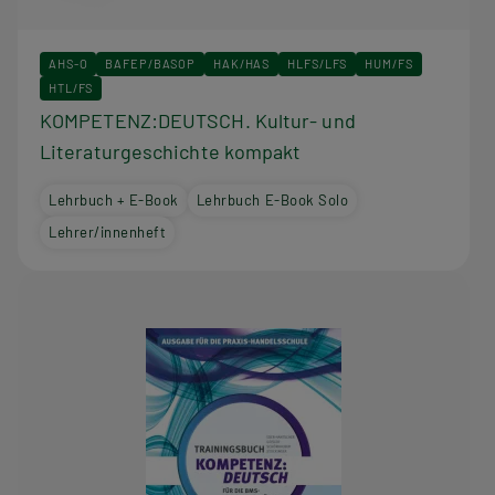
AHS-O
BAFEP/BASOP
HAK/HAS
HLFS/LFS
HUM/FS
HTL/FS
KOMPETENZ:DEUTSCH. Kultur- und
Literaturgeschichte kompakt
Lehrbuch + E-Book
Lehrbuch E-Book Solo
Lehrer/innenheft