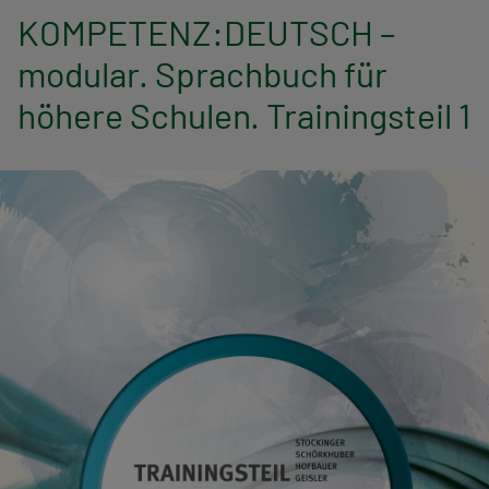
n
KOMPETENZ:DEUTSCH –
a
modular. Sprachbuch für
v
höhere Schulen. Trainingsteil 1
i
g
a
t
i
o
n