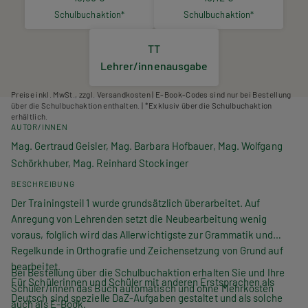
Schulbuchaktion*
Schulbuchaktion*
TT
Lehrer/innenausgabe
Preise inkl. MwSt., zzgl. Versandkosten | E-Book-Codes sind nur bei Bestellung
über die Schulbuchaktion enthalten. | *Exklusiv über die Schulbuchaktion
erhältlich.
AUTOR/INNEN
Mag. Gertraud Geisler, Mag. Barbara Hofbauer, Mag. Wolfgang
Schörkhuber, Mag. Reinhard Stockinger
BESCHREIBUNG
Der Trainingsteil 1 wurde grundsätzlich überarbeitet. Auf
Anregung von Lehrenden setzt die Neubearbeitung wenig
voraus, folglich wird das Allerwichtigste zur Grammatik und
Regelkunde in Orthografie und Zeichensetzung von Grund auf
bearbeitet.
Bei Bestellung über die Schulbuchaktion erhalten Sie und Ihre
Für Schülerinnen und Schüler mit anderen Erstsprachen als
Schüler/innen das Buch automatisch und ohne Mehrkosten
Deutsch sind spezielle DaZ-Aufgaben gestaltet und als solche
auch als E-Book.