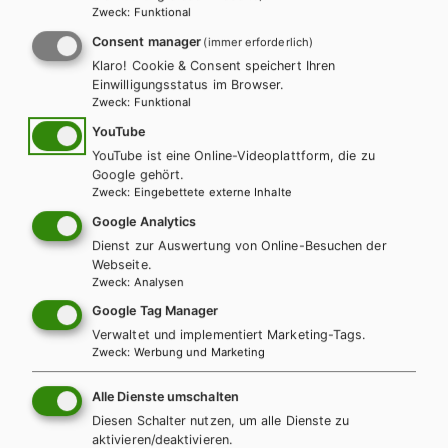
AHS-O
BAFEP/BASOP
HAK/HAS
HLFS/LFS
HUM/FS
Zweck
:
Funktional
HTL/FS
Consent manager
(immer erforderlich)
KOMPETENZ:DEUTSCH – modular.
Klaro! Cookie & Consent speichert Ihren
Sprachbuch für höhere Schulen. Trainingsteil
Einwilligungsstatus im Browser.
Zweck
:
Funktional
1
YouTube
Trainingsteil + E-Book
Trainingsteil E-Book Solo
YouTube ist eine Online-Videoplattform, die zu
Google gehört.
Trainingsteil mit E-BOOK+
Trainingsteil E-BOOK+ Solo
Zweck
:
Eingebettete externe Inhalte
TT Lehrer/innenausgabe
Google Analytics
Dienst zur Auswertung von Online-Besuchen der
Webseite.
Zweck
:
Analysen
Google Tag Manager
Verwaltet und implementiert Marketing-Tags.
Zweck
:
Werbung und Marketing
Alle Dienste umschalten
Diesen Schalter nutzen, um alle Dienste zu
aktivieren/deaktivieren.