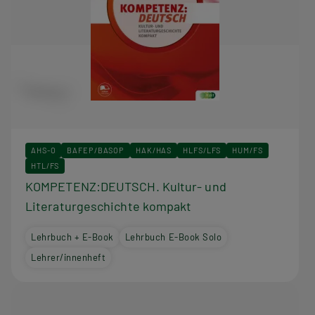
AHS-O
BAFEP/BASOP
HAK/HAS
HLFS/LFS
HUM/FS
HTL/FS
KOMPETENZ:DEUTSCH. Kultur- und
Literaturgeschichte kompakt
Lehrbuch + E-Book
Lehrbuch E-Book Solo
Lehrer/innenheft