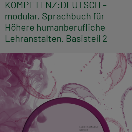
n
KOMPETENZ:DEUTSCH –
modular. Sprachbuch für
a
Höhere humanberufliche
v
Lehranstalten. Basisteil 2
i
g
a
t
i
o
n