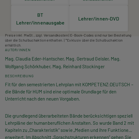
BT
Lehrer/innen-DVD
Lehrer/innenausgabe
Preise inkl. MwSt., zzgl. Versandkosten | E-Book-Codes sind nur bei Bestellung
über die Schulbuchaktion enthalten. | *Exklusiv über die Schulbuchaktion
erhältlich.
AUTOR/INNEN
Mag. Claudia Eder-Hantscher, Mag. Gertraud Geisler, Mag.
Wolfgang Schörkhuber, Mag. Reinhard Stockinger
BESCHREIBUNG
Fit für den semestrierten Lehrplan mit KOMPETENZ:DEUTSCH –
die Bände für HUM sind eine optimale Grundlage für den
Unterricht nach den neuen Vorgaben.
Die grundlegend überarbeiteten Bände berücksichtigen speziell
Lehrpläne der humanberuflichen Anstalten. So wurde Band 2 mit
Kapiteln zu „Charakteristik“ sowie „Medien und ihre Funktionen“
erweitert. Im Abschnitt „Sprachstrukturen erkennen“ gehen Sie