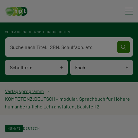
Direkt zum Inhalt
VERLAGSPROGRAMM DURCHSUCHEN
Verlagsprogramm Volltextsuche
Schulform
Fach
P
Verlagsprogramm
KOMPETENZ:DEUTSCH – modular. Sprachbuch für Höhere
f
humanberufliche Lehranstalten. Basisteil 2
a
d
HUM/FS
DEUTSCH