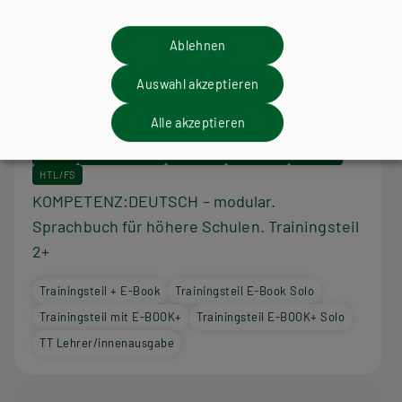
Ablehnen
Auswahl akzeptieren
Alle akzeptieren
AHS-O
BAFEP/BASOP
HAK/HAS
HLFS/LFS
HUM/FS
HTL/FS
KOMPETENZ:DEUTSCH – modular.
Sprachbuch für höhere Schulen. Trainingsteil
2+
Trainingsteil + E-Book
Trainingsteil E-Book Solo
Trainingsteil mit E-BOOK+
Trainingsteil E-BOOK+ Solo
TT Lehrer/innenausgabe