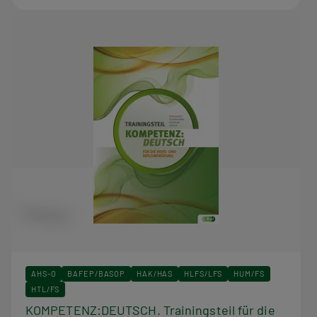
AHS-O
BAFEP/BASOP
HAK/HAS
HLFS/LFS
HUM/FS
HTL/FS
KOMPETENZ:DEUTSCH. Trainingsteil für die