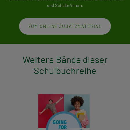
für „Writing“) finden sich im Buch. – Die Audiofiles und
und Schüler/innen.
Transcripts können von Ihren Schüler/innen kostenlos auf auf
www.hpt.at/175015
abgerufen werden. „Going for Finals B1 für
AHS“ ist als Schulbuch Nr. 175015 im Anhang zur Schulbuchliste
ZUM ONLINE ZUSATZMATERIAL
enthalten, kann aber auch außerhalb der Schulbuchaktion über
den Buchhandel oder direkt beim Verlag bezogen werden.
Weitere Bände dieser
Schulbuchreihe