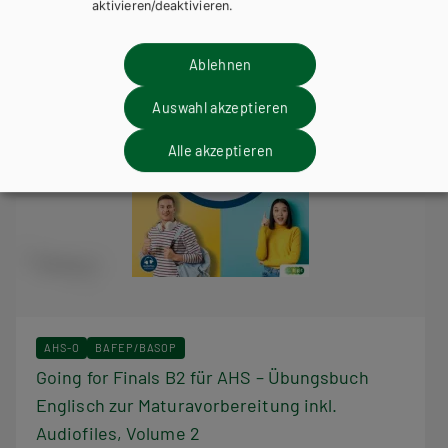
aktivieren/deaktivieren.
Ablehnen
Auswahl akzeptieren
Alle akzeptieren
AHS-O
BAFEP/BASOP
Going for Finals B2 für AHS – Übungsbuch
Englisch zur Maturavorbereitung inkl.
Audiofiles, Volume 2