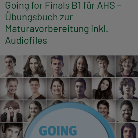
n
Going for Finals B1 für AHS –
Übungsbuch zur
a
Maturavorbereitung inkl.
v
Audiofiles
i
g
a
t
i
o
n