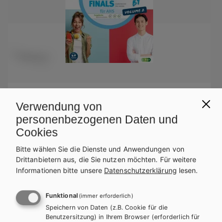
AHS-O
Verwendung von
Going for Finals B1 für AHS – Übungsbuch zur
personenbezogenen Daten und
Maturavorbereitung inkl. Audiofiles, Volume 2
Cookies
Übungsbuch
Bitte wählen Sie die Dienste und Anwendungen von
Drittanbietern aus, die Sie nutzen möchten.
Für weitere
Informationen bitte unsere
Datenschutzerklärung
lesen.
Funktional
(immer erforderlich)
Speichern von Daten (z.B. Cookie für die
Benutzersitzung) in Ihrem Browser (erforderlich für