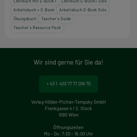
Lehrbuch mit E-BOOK+
Lehrbuch E-BOOK+ Solo
Arbeitsbuch + E-Book
Arbeitsbuch E-Book Solo
Übungsbuch
Teacher´s Guide
Teacher´s Resource Pack
Wir sind gerne für Sie da!
+ 43 1 403 77 77 DW 70
Verlag Hölder-Pichler-Tempsky GmbH
Frankgasse 4 / 2. Stock
1090 Wien
Öffnungszeiten
Mo – Do: 7:30 – 16:00 Uhr