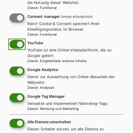
die Nutzung dieser Website).
Zweck
:
Funktional
Consent manager
(immer erforderlich)
Klaro! Cookie & Consent speichert Ihren
Einwilligungsstatus im Browser.
Zweck
:
Funktional
YouTube
YouTube ist eine Online-Videoplattform, die zu
Google gehört.
Zweck
:
Eingebettete externe Inhalte
Google Analytics
Dienst zur Auswertung von Online-Besuchen der
AHS-O
BAFEP/BASOP
Webseite.
Going for Finals B2 für AHS – Übungsbuch
Zweck
:
Analysen
Englisch zur Maturavorbereitung inkl.
Google Tag Manager
Audiofiles
Verwaltet und implementiert Marketing-Tags.
Zweck
:
Werbung und Marketing
Übungsbuch
Alle Dienste umschalten
Diesen Schalter nutzen, um alle Dienste zu