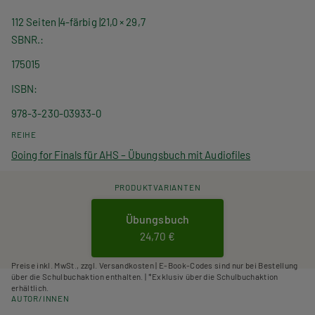
112 Seiten
4-färbig
21,0 × 29,7
SBNR.
175015
ISBN
978-3-230-03933-0
REIHE
Going for Finals für AHS – Übungsbuch mit Audiofiles
PRODUKTVARIANTEN
Übungsbuch
24,70 €
Preise inkl. MwSt., zzgl. Versandkosten | E-Book-Codes sind nur bei Bestellung
über die Schulbuchaktion enthalten. | *Exklusiv über die Schulbuchaktion
erhältlich.
AUTOR/INNEN