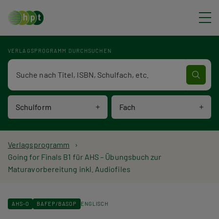
Direkt zum Inhalt
VERLAGSPROGRAMM DURCHSUCHEN
Verlagsprogramm Volltextsuche
Schulform
Fach
P
Verlagsprogramm
Going for Finals B1 für AHS – Übungsbuch zur
f
Maturavorbereitung inkl. Audiofiles
a
d
AHS-O
BAFEP/BASOP
ENGLISCH