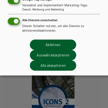
Icons 2 - neu. Kunst und Visuelle Kultur
Verwaltet und implementiert Marketing-Tags.
Zweck
:
Werbung und Marketing
Lehrbuch + E-Book
Lehrbuch E-Book Solo
Alle Dienste umschalten
Diesen Schalter nutzen, um alle Dienste zu
aktivieren/deaktivieren.
Diese Bücher könnten Sie
Ablehnen
ebenfalls interessieren
Auswahl akzeptieren
Alle akzeptieren