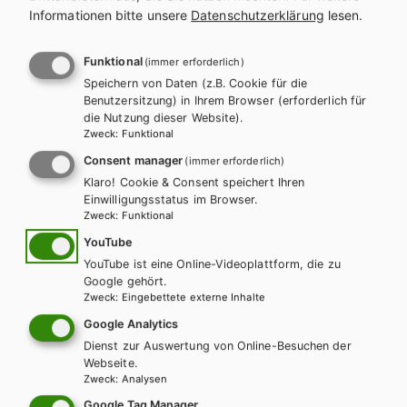
Schulbuchreihe
Informationen bitte unsere
Datenschutzerklärung
lesen.
Funktional
(immer erforderlich)
Speichern von Daten (z.B. Cookie für die
Benutzersitzung) in Ihrem Browser (erforderlich für
die Nutzung dieser Website).
Zweck
:
Funktional
Consent manager
(immer erforderlich)
Klaro! Cookie & Consent speichert Ihren
Einwilligungsstatus im Browser.
Zweck
:
Funktional
YouTube
YouTube ist eine Online-Videoplattform, die zu
Google gehört.
Zweck
:
Eingebettete externe Inhalte
Google Analytics
Dienst zur Auswertung von Online-Besuchen der
Webseite.
Zweck
:
Analysen
AHS-O
Google Tag Manager