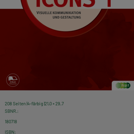
208 Seiten
4-färbig
21,0 × 29,7
SBNR.
180718
ISBN