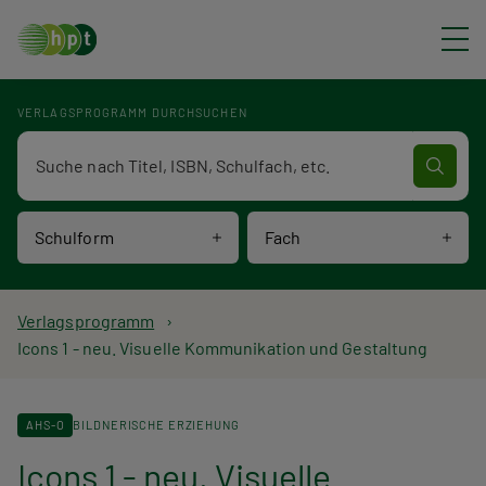
Direkt zum Inhalt
VERLAGSPROGRAMM DURCHSUCHEN
Verlagsprogramm Volltextsuche
Schulform
Fach
P
Verlagsprogramm
Icons 1 - neu. Visuelle Kommunikation und Gestaltung
f
a
AHS-O
BILDNERISCHE ERZIEHUNG
d
Icons 1 - neu. Visuelle