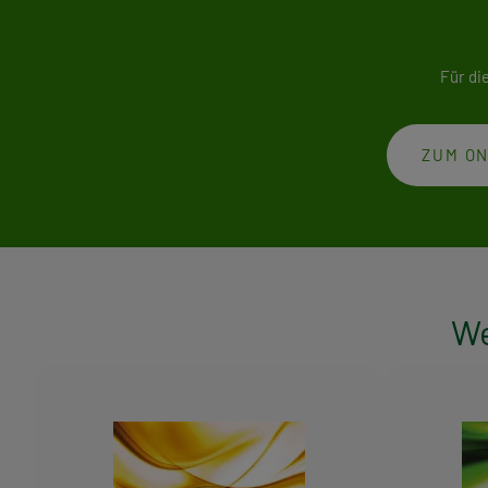
Für di
ZUM ON
We