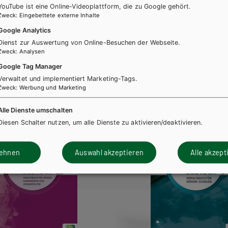
YouTube ist eine Online-Videoplattform, die zu Google gehört.
E-BOOK+ Solo
Basisteil + E-Book
Zweck
:
Eingebettete externe Inhalte
nenausgabe
Lehrer/innen-DVD
BT Lehrer/innenausgabe
Google Analytics
Dienst zur Auswertung von Online-Besuchen der Webseite.
TT Lehrer/innenausgabe
Zweck
:
Analysen
Lehrer/innen-DVD
Google Tag Manager
Verwaltet und implementiert Marketing-Tags.
Zweck
:
Werbung und Marketing
Alle Dienste umschalten
Diesen Schalter nutzen, um alle Dienste zu aktivieren/deaktivieren.
lehnen
Auswahl akzeptieren
Alle akzept