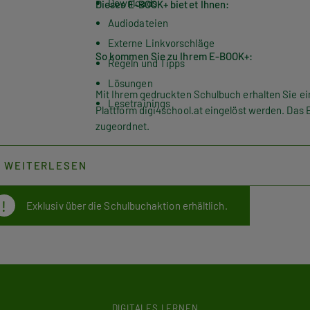
Downloads
Dieses E-BOOK+ bietet Ihnen:
Audiodateien
Externe Linkvorschläge
So kommen Sie zu Ihrem E-BOOK+:
Regeln und Tipps
Lösungen
Mit Ihrem gedruckten Schulbuch erhalten Sie ei
Lesetrainings
Plattform digi4school.at eingelöst werden. Das 
zugeordnet.
WEITERLESEN
Exklusiv über die Schulbuchaktion erhältlich.
DIGITALES LERNEN