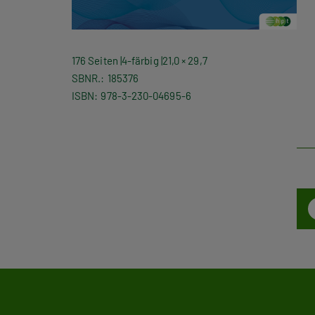
176 Seiten
4-färbig
21,0 × 29,7
SBNR.
185376
ISBN
978-3-230-04695-6