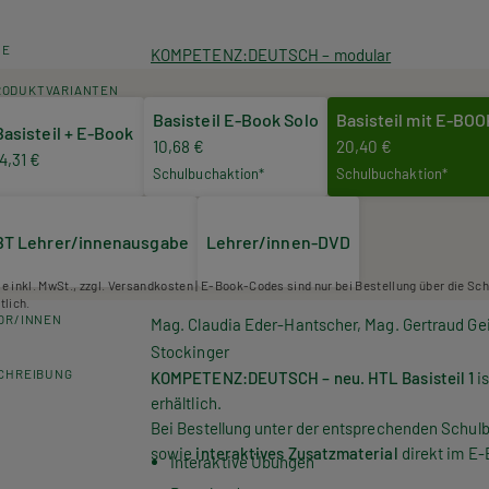
HE
KOMPETENZ:DEUTSCH – modular
RODUKTVARIANTEN
Basisteil E-Book Solo
Basisteil mit E-BO
Basisteil + E-Book
10,68 €
20,40 €
14,31 €
Schulbuchaktion*
Schulbuchaktion*
BT Lehrer/innenausgabe
Lehrer/innen-DVD
se inkl. MwSt., zzgl. Versandkosten | E-Book-Codes sind nur bei Bestellung über die Sc
tlich.
OR/INNEN
Mag. Claudia Eder-Hantscher, Mag. Gertraud Ge
Stockinger
CHREIBUNG
KOMPETENZ:
DEUTSCH
– neu. HTL Basisteil 1
is
erhältlich.
Bei Bestellung unter der entsprechenden Schu
sowie
interaktives Zusatzmaterial
direkt im E-
Interaktive Übungen