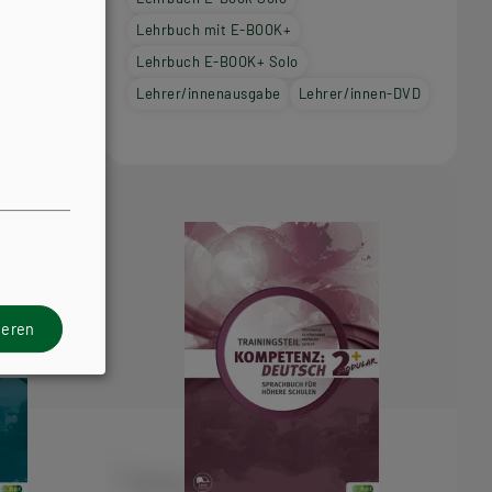
Lehrbuch mit E-BOOK+
Lehrbuch E-BOOK+ Solo
Lehrer/innenausgabe
Lehrer/innen-DVD
ieren