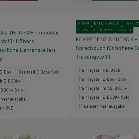
AHS-O
BAFEP/BASOP
HAK/HA
HLFS/LFS
HUM/FS
HTL/FS
NZ:DEUTSCH – modular.
KOMPETENZ:DEUTSCH – m
ch für Höhere
Sprachbuch für höhere S
ufliche Lehranstalten.
Trainingsteil 1
 2
Trainingsteil + E-Book
+ E-Book
Basisteil E-Book Solo
Trainingsteil E-Book Solo
mit E-BOOK+
Trainingsteil mit E-BOOK+
E-BOOK+ Solo
Trainingsteil E-BOOK+ Solo
/innenausgabe
TT Lehrer/innenausgabe
nen-DVD