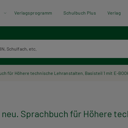
der
Direkt zum Inhalt
Verlagsprogramm
Schulbuch Plus
Verlag
ü
textsuche
 für Höhere technische Lehranstalten. Basisteil 1 mit E-BOO
u. Sprachbuch für Höhere tech