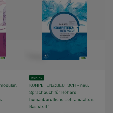
HUM/FS
odular.
KOMPETENZ:DEUTSCH – neu.
Sprachbuch für Höhere
.
humanberufliche Lehranstalten.
Basisteil 1