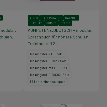
S
AHS-O
BAFEP/BASOP
HAK/HAS
HLFS/LFS
HUM/FS
HTL/FS
odular.
KOMPETENZ:DEUTSCH – modular.
chulen.
Sprachbuch für höhere Schulen.
Trainingsteil 2+
Trainingsteil + E-Book
Trainingsteil E-Book Solo
Trainingsteil mit E-BOOK+
Trainingsteil E-BOOK+ Solo
TT Lehrer/innenausgabe