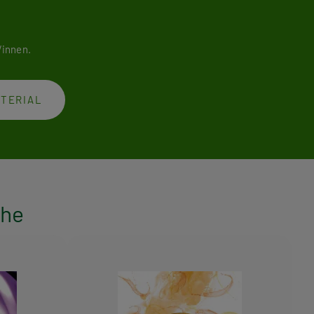
/innen.
ATERIAL
ihe