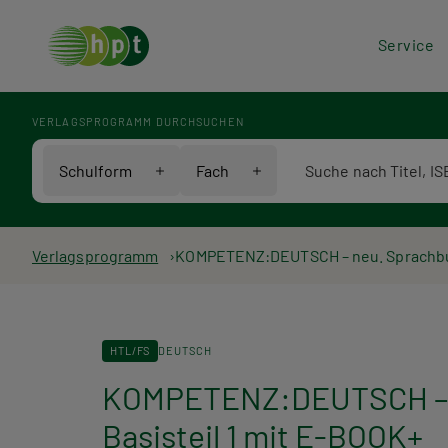
Hea
Service
Men
VERLAGSPROGRAMM DURCHSUCHEN
Verlagsprogramm Voll
Schulform
Fach
Pfadnavigation
Verlagsprogramm
KOMPETENZ:DEUTSCH – neu. Sprachbuch
HTL/FS
DEUTSCH
KOMPETENZ:DEUTSCH – ne
Basisteil 1 mit E-BOOK+