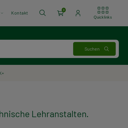
Quickli
0
Kontakt
Quicklinks
K+
nische Lehranstalten.