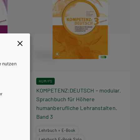
e nutzen
/LFS
HUM/FS
odular.
KOMPETENZ:DEUTSCH – modular.
er
Sprachbuch für Höhere
eil 2
humanberufliche Lehranstalten.
Band 3
Lehrbuch + E-Book
Lehrbuch E-Book Solo