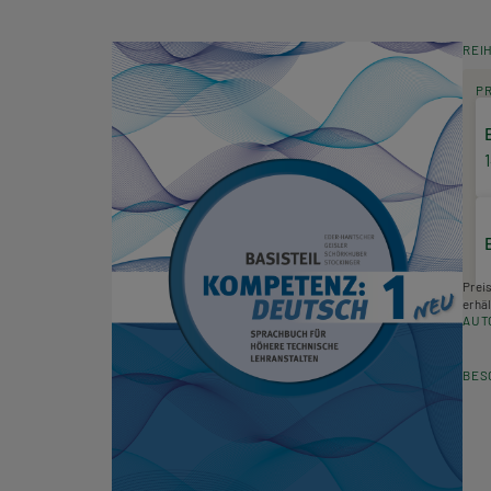
REI
P
Prei
erhäl
AUT
BES