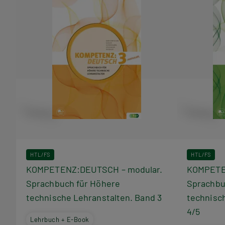
HTL/FS
HTL/FS
KOMPETENZ:DEUTSCH – modular.
KOMPETE
Sprachbuch für Höhere
Sprachbu
technische Lehranstalten. Band 3
technisc
4/5
Lehrbuch + E-Book