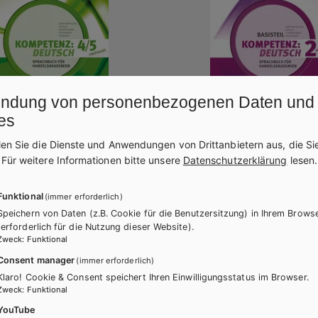
ndung von personenbezogenen Daten und
es
len Sie die Dienste und Anwendungen von Drittanbietern aus, die Si
.
Für weitere Informationen bitte unsere
Datenschutzerklärung
lesen.
BAFEP/BASOP
HAK/HAS
HLFS
Funktional
(immer erforderlich)
NZ:DEUTSCH – modular.
KOMPETENZ:DEUTSCH – m
Speichern von Daten (z.B. Cookie für die Benutzersitzung) in Ihrem Brows
ch für
Sprachbuch für
(erforderlich für die Nutzung dieser Website).
Zweck
:
Funktional
kademien. Band 4/5
Handelsakademien. Basist
Consent manager
(immer erforderlich)
+ E-Book
Lehrbuch E-Book Solo
Klaro! Cookie & Consent speichert Ihren Einwilligungsstatus im Browser.
Zweck
:
Funktional
E-Book Solo
Lehrbuch mit E-BOOK+
YouTube
mit E-BOOK+
Lehrbuch E-BOOK+ Solo