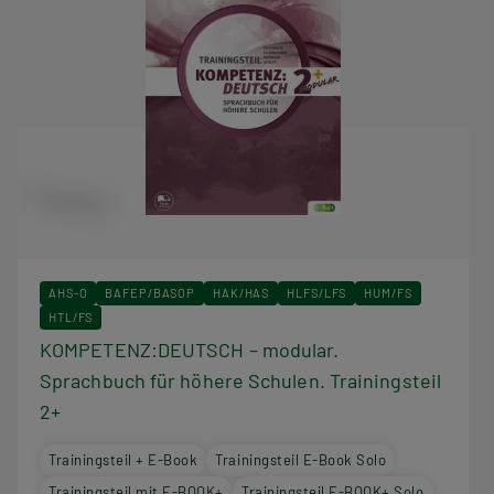
AHS-O
BAFEP/BASOP
HAK/HAS
HLFS/LFS
HUM/FS
HTL/FS
KOMPETENZ:DEUTSCH – modular.
Sprachbuch für höhere Schulen. Trainingsteil
2+
Trainingsteil + E-Book
Trainingsteil E-Book Solo
Trainingsteil mit E-BOOK+
Trainingsteil E-BOOK+ Solo