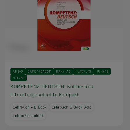
AHS-O
BAFEP/BASOP
HAK/HAS
HLFS/LFS
HUM/FS
HTL/FS
KOMPETENZ:DEUTSCH. Kultur- und
Literaturgeschichte kompakt
Lehrbuch + E-Book
Lehrbuch E-Book Solo
Lehrer/innenheft