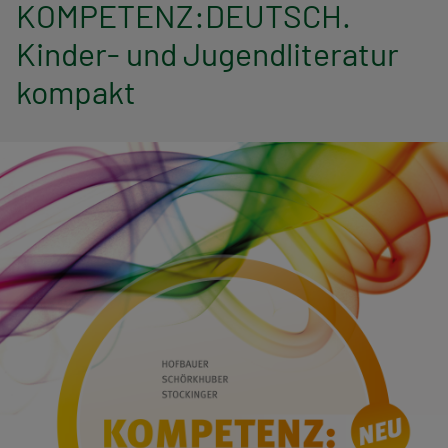
n
KOMPETENZ:DEUTSCH.
Kinder- und Jugendliteratur
a
kompakt
v
i
g
a
t
i
o
n