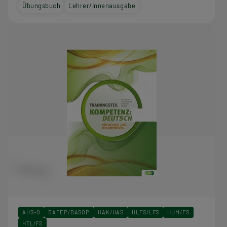
Übungsbuch
Lehrer/innenausgabe
AHS-O
BAFEP/BASOP
HAK/HAS
HLFS/LFS
HUM/FS
HTL/FS