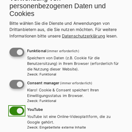
Sprachbuch für Höhere humanberufliche
personenbezogenen Daten und
Lehranstalten. Basisteil 2
Cookies
Bitte wählen Sie die Dienste und Anwendungen von
Basisteil + E-Book
Basisteil E-Book Solo
Drittanbietern aus, die Sie nutzen möchten.
Für weitere
Basisteil mit E-BOOK+
Basisteil E-BOOK+ Solo
Informationen bitte unsere
Datenschutzerklärung
lesen.
BT Lehrer/innenausgabe
Lehrer/innen-DVD
Funktional
(immer erforderlich)
Speichern von Daten (z.B. Cookie für die
Benutzersitzung) in Ihrem Browser (erforderlich für
die Nutzung dieser Website).
Zweck
:
Funktional
Consent manager
(immer erforderlich)
Klaro! Cookie & Consent speichert Ihren
Einwilligungsstatus im Browser.
Zweck
:
Funktional
YouTube
YouTube ist eine Online-Videoplattform, die zu
Google gehört.
Zweck
:
Eingebettete externe Inhalte