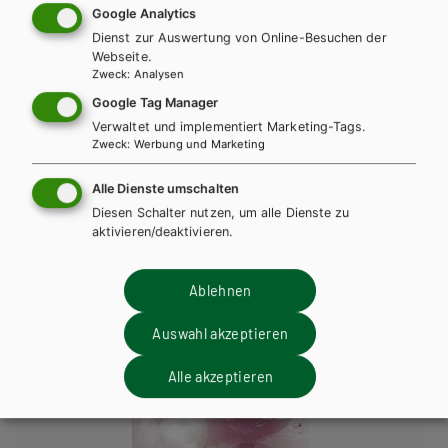
Google Analytics
Dienst zur Auswertung von Online-Besuchen der
Webseite.
Zweck
:
Analysen
AHS-O
BAFEP/BASOP
HAK/HAS
HLFS/LFS
HUM/FS
Google Tag Manager
HTL/FS
Verwaltet und implementiert Marketing-Tags.
KOMPETENZ:DEUTSCH – modular.
Zweck
:
Werbung und Marketing
Sprachbuch für höhere Schulen. Trainingsteil
Alle Dienste umschalten
1
Diesen Schalter nutzen, um alle Dienste zu
aktivieren/deaktivieren.
Trainingsteil + E-Book
Trainingsteil E-Book Solo
Trainingsteil mit E-BOOK+
Trainingsteil E-BOOK+ Solo
Ablehnen
TT Lehrer/innenausgabe
Auswahl akzeptieren
Alle akzeptieren