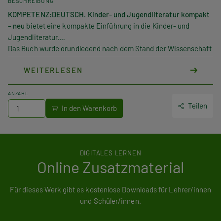
BESCHREIBUNG
KOMPETENZ:
DEUTSCH.
Kinder- und Jugendliteratur kompakt
– neu
bietet eine kompakte Einführung in die Kinder- und
Jugendliteratur.
Das Buch wurde grundlegend nach dem Stand der Wissenschaft
aktualisiert und bietet neue Texte, die repräsentativ die
WEITERLESEN
jüngsten Entwicklungen in der Kinder- und Jugendliteratur
abbilden.
Mediale Entwicklungen wie Digitalisierungstendenzen und die
ANZAHL
damit verbundene Kommerzialisierung werden thematisiert. Ein
Teilen
eigenes Modul widmet sich dem neu aufgenommenen Thema
„Lese- und literarische Sozialisation“. Das Buch ist für
größtmögliche Flexibilität in Module, die weitgehend
unabhängig bearbeitet werden können, gegliedert.
DIGITALES LERNEN
Online Zusatzmaterial
Für dieses Werk gibt es kostenlose Downloads für Lehrer/innen
und Schüler/innen.