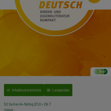
Inhaltsverzeichnis
Leseprobe
52 Seiten
4-färbig
21,0 × 29,7
SBNR.