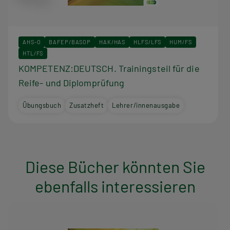
AHS-O
BAFEP/BASOP
HAK/HAS
HLFS/LFS
HUM/FS
HTL/FS
KOMPETENZ:DEUTSCH. Trainingsteil für die
Reife- und Diplomprüfung
Übungsbuch
Zusatzheft
Lehrer/innenausgabe
Diese Bücher könnten Sie
ebenfalls interessieren