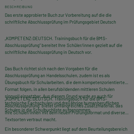
BESCHREIBUNG
Das erste approbierte Buch zur Vorbereitung auf die die
schriftliche Abschlussprüfung im Prüfungsgebiet Deutsch
„KOMPETENZ:DEUTSCH. Trainingsbuch für die BMS-
Abschlussprüfung“ bereitet Ihre Schüler/innen gezielt auf die
schriftliche Abschlussprüfung in Deutsch vor.
Das Buch richtet sich nach den Vorgaben für die
Abschlussprüfung an Handelsschulen, zudem ist es als
Übungsbuch für Schularbeiten, die dem kompetenzorientierten
Format folgen, in allen berufsbildenden mittleren Schulen
sinnvoll einsetzbar. Aus diesem Grund wurde es auch für
„KOMPETENZ:DEUTSCH. Trainingsbuch für die BMS-
technische Fachschulen und dreijährige humanberuflichen
Abschlussprüfung“ bietet umfangreiches Zusatzmaterial, das
Schulen in die Schulbuchliste aufgenommen.
Ihre Schüler/innen mit dem neuen Prüfungsformat und diversen
Textsorten vertraut macht.
Ein besonderer Schwerpunkt liegt auf dem Beurteilungsbereich