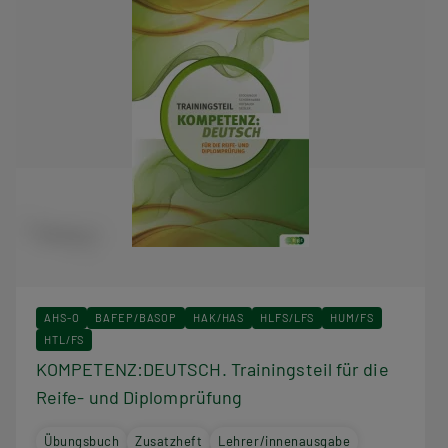
AHS-O
BAFEP/BASOP
HAK/HAS
HLFS/LFS
HUM/FS
HTL/FS
KOMPETENZ:DEUTSCH. Trainingsteil für die
Reife- und Diplomprüfung
Übungsbuch
Zusatzheft
Lehrer/innenausgabe