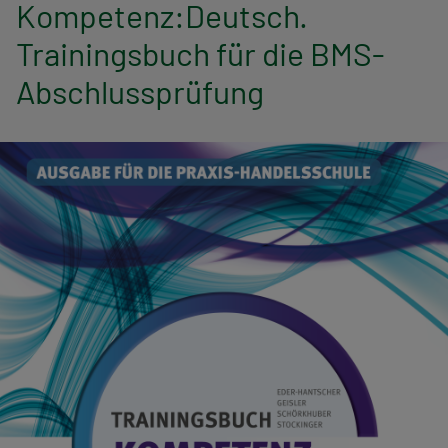
n
Kompetenz:Deutsch.
Trainingsbuch für die BMS-
a
Abschlussprüfung
v
i
g
a
t
i
o
n