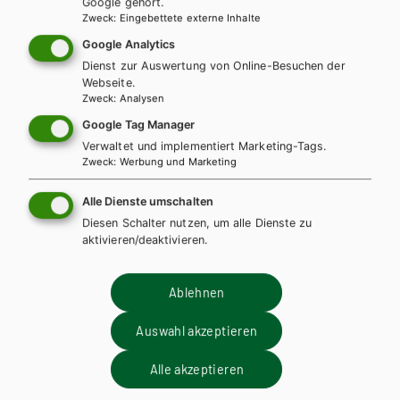
Google gehört.
Zweck
:
Eingebettete externe Inhalte
Google Analytics
Dienst zur Auswertung von Online-Besuchen der
Webseite.
Zweck
:
Analysen
Google Tag Manager
Verwaltet und implementiert Marketing-Tags.
Zweck
:
Werbung und Marketing
Alle Dienste umschalten
Diesen Schalter nutzen, um alle Dienste zu
aktivieren/deaktivieren.
Ablehnen
Auswahl akzeptieren
AHS-O
BAFEP/BASOP
HAK/HAS
HLFS/LFS
HUM/FS
HTL/FS
Alle akzeptieren
KOMPETENZ:DEUTSCH – modular.