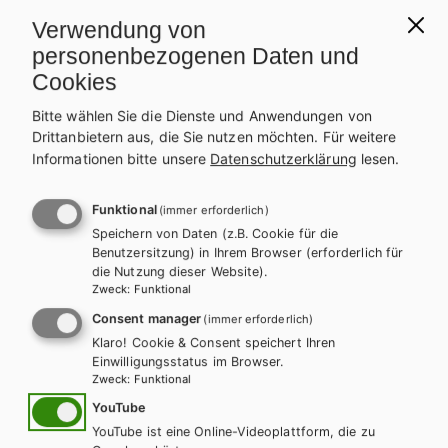
Verwendung von
personenbezogenen Daten und
Cookies
Bitte wählen Sie die Dienste und Anwendungen von
Drittanbietern aus, die Sie nutzen möchten.
Für weitere
Informationen bitte unsere
Datenschutzerklärung
lesen.
AHS-O
BAFEP/BASOP
HAK/HAS
HLFS/LFS
HUM/FS
Funktional
(immer erforderlich)
HTL/FS
Speichern von Daten (z.B. Cookie für die
Benutzersitzung) in Ihrem Browser (erforderlich für
KOMPETENZ:DEUTSCH – modular.
die Nutzung dieser Website).
Sprachbuch für höhere Schulen. Trainingsteil
Zweck
:
Funktional
1
Consent manager
(immer erforderlich)
Klaro! Cookie & Consent speichert Ihren
Trainingsteil + E-Book
Trainingsteil E-Book Solo
Einwilligungsstatus im Browser.
Zweck
:
Funktional
Trainingsteil mit E-BOOK+
Trainingsteil E-BOOK+ Solo
YouTube
TT Lehrer/innenausgabe
YouTube ist eine Online-Videoplattform, die zu