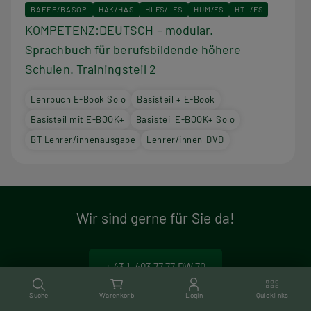
BAFEP/BASOP
HAK/HAS
HLFS/LFS
HUM/FS
HTL/FS
KOMPETENZ:DEUTSCH – modular.
Sprachbuch für berufsbildende höhere
Schulen. Trainingsteil 2
Lehrbuch E-Book Solo
Basisteil + E-Book
Basisteil mit E-BOOK+
Basisteil E-BOOK+ Solo
BT Lehrer/innenausgabe
Lehrer/innen-DVD
Wir sind gerne für Sie da!
+ 43 1 403 77 77 DW 70
M
Suche
Warenkorb
Login
Quicklinks
o
Verlag Hölder-Pichler-Tempsky GmbH