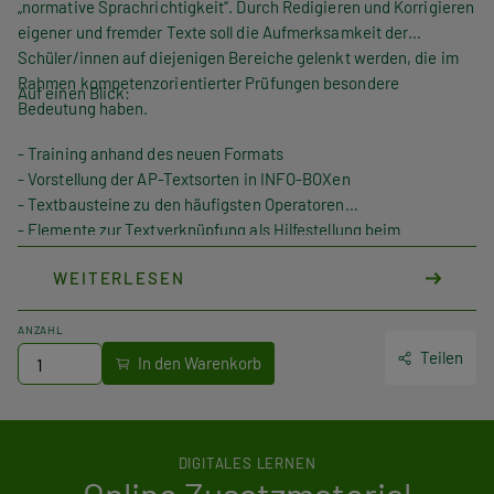
„normative Sprachrichtigkeit“. Durch Redigieren und Korrigieren
eigener und fremder Texte soll die Aufmerksamkeit der
Schüler/innen auf diejenigen Bereiche gelenkt werden, die im
Rahmen kompetenzorientierter Prüfungen besondere
Auf einen Blick:
Bedeutung haben.
- Training anhand des neuen Formats
- Vorstellung der AP-Textsorten in INFO-BOXen
- Textbausteine zu den häufigsten Operatoren
- Elemente zur Textverknüpfung als Hilfestellung beim
Ausarbeiten des eigenen Textes
WEITERLESEN
- Glossar zu den Fachausdrücken der neuen HAS-
Abschlussprüfung
- bewährte Aktualität der Reihe KOMPETENZ:DEUTSCH
ANZAHL
- Lösungen online auf der Verlagswebsite – nach Freigabe durch
Teilen
Lehrer/innen auch für Schüler/innen zugänglich
DIGITALES LERNEN