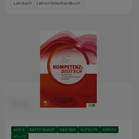
Lehrbuch
Lehrer/innenhandbuch
AHS-O
BAFEP/BASOP
HAK/HAS
HLFS/LFS
HUM/FS
HTL/FS