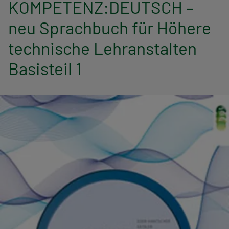
KOMPETENZ:DEUTSCH –
n
neu Sprachbuch für Höhere
a
technische Lehranstalten
v
Basisteil 1
i
g
a
t
i
o
n