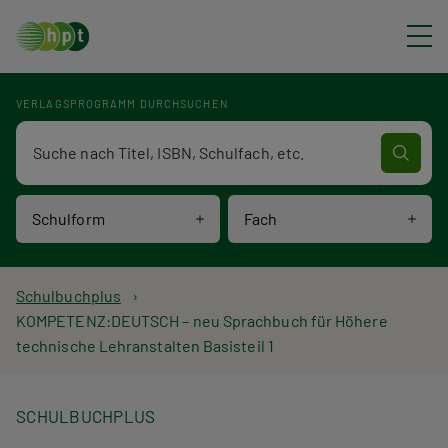
Direkt zum Inhalt
VERLAGSPROGRAMM DURCHSUCHEN
Verlagsprogramm Volltextsuche
Schulform
Fach
P
Schulbuchplus
KOMPETENZ:DEUTSCH – neu Sprachbuch für Höhere
f
technische Lehranstalten Basisteil 1
a
d
SCHULBUCHPLUS