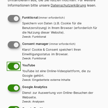
(10:12)
Informationen bitte unsere
Datenschutzerklärung
lesen.
Funktional
(immer erforderlich)
Track 3/Aufgabe 5.6: Ein Märchen aus Kroatien:
Speichern von Daten (z.B. Cookie für die
Eine Vila kämmt die Frau
Benutzersitzung) in Ihrem Browser (erforderlich für
die Nutzung dieser Website).
(7:29)
Zweck
:
Funktional
Consent manager
(immer erforderlich)
Klaro! Cookie & Consent speichert Ihren
Track 4/Aufgabe 5.6: Ein Märchen aus Serbien:
Einwilligungsstatus im Browser.
Wie sie es verdient haben, so ist es ihnen
Zweck
:
Funktional
ergangen
YouTube
(8:14)
YouTube ist eine Online-Videoplattform, die zu
Google gehört.
Zweck
:
Eingebettete externe Inhalte
Track 5/Aufgabe 5.6: Ein Märchen aus der
Google Analytics
Dienst zur Auswertung von Online-Besuchen der
Türkei: Die Zaubernadel
Webseite.
(18:31)
Zweck
:
Analysen