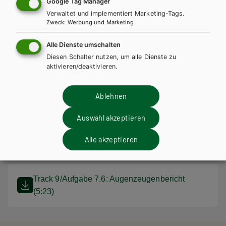
Google Tag Manager
Verwaltet und implementiert Marketing-Tags.
Track 6/Aufgabe 5.17: Nächtliches Erlebnis 1
Zweck
:
Werbung und Marketing
(1:41)
Alle Dienste umschalten
Diesen Schalter nutzen, um alle Dienste zu
aktivieren/deaktivieren.
Track 7/Aufgabe 5.17: Nächtliches Erlebnis 2
(00:23)
Ablehnen
Track 8/Aufgabe 5:27: Theodor Fontane: John
Auswahl akzeptieren
Maynard
Alle akzeptieren
(3:44)
Track 9/Aufgabe 7.6: Augenzeugenbericht
(5:23)