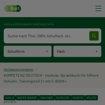
Direkt zum Inhalt
VERLAGSPROGRAMM DURCHSUCHEN
Verlagsprogramm Volltextsuche
Schulform
Fach
P
Verlagsprogramm
KOMPETENZ:DEUTSCH – modular. Sprachbuch für höhere
f
Schulen. Trainingsteil 2+ mit E-BOOK+
a
d
AHS-O
BAFEP/BASOP
HAK/HAS
HLFS/LFS
HUM/FS
HTL/FS
DEUTSCH