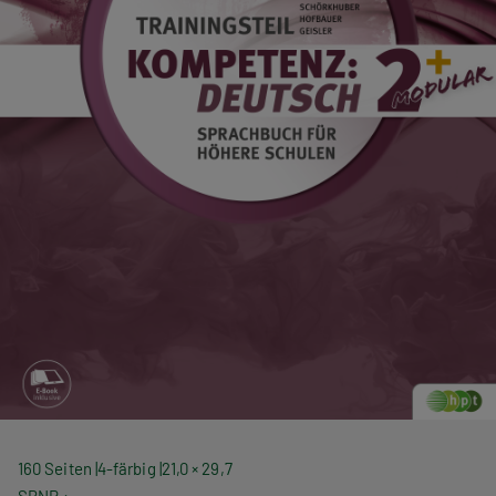
160 Seiten
4-färbig
21,0 × 29,7