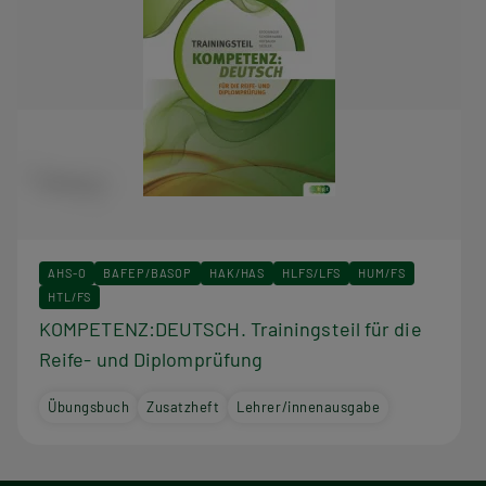
AHS-O
BAFEP/BASOP
HAK/HAS
HLFS/LFS
HUM/FS
HTL/FS
KOMPETENZ:DEUTSCH. Trainingsteil für die
Reife- und Diplomprüfung
Übungsbuch
Zusatzheft
Lehrer/innenausgabe