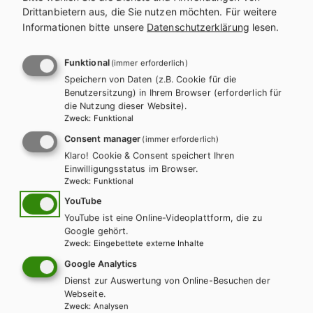
Drittanbietern aus, die Sie nutzen möchten.
Für weitere
Informationen bitte unsere
Datenschutzerklärung
lesen.
Funktional
(immer erforderlich)
Speichern von Daten (z.B. Cookie für die
Benutzersitzung) in Ihrem Browser (erforderlich für
die Nutzung dieser Website).
Zweck
:
Funktional
Consent manager
(immer erforderlich)
Klaro! Cookie & Consent speichert Ihren
Einwilligungsstatus im Browser.
Zweck
:
Funktional
YouTube
YouTube ist eine Online-Videoplattform, die zu
AHS-O
BAFEP/BASOP
HAK/HAS
HLFS/LFS
HUM/FS
Google gehört.
HTL/FS
Zweck
:
Eingebettete externe Inhalte
KOMPETENZ:DEUTSCH – modular.
Google Analytics
Sprachbuch für höhere Schulen. Trainingsteil
Dienst zur Auswertung von Online-Besuchen der
1
Webseite.
Zweck
:
Analysen