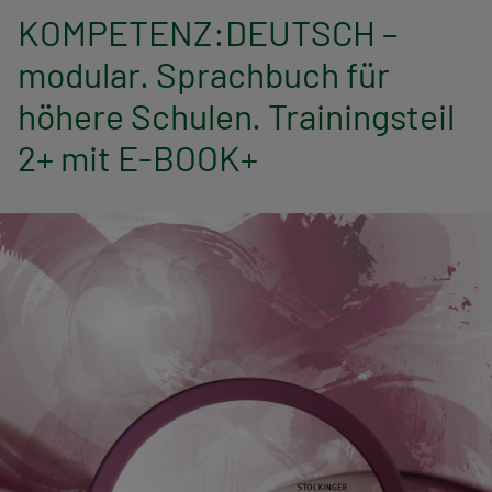
n
KOMPETENZ:DEUTSCH –
a
modular. Sprachbuch für
v
höhere Schulen. Trainingsteil
i
2+ mit E-BOOK+
g
a
t
i
o
n