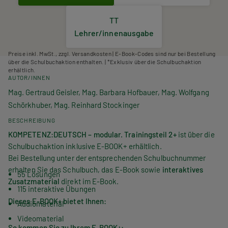
TT
Lehrer/innenausgabe
Preise inkl. MwSt., zzgl. Versandkosten | E-Book-Codes sind nur bei Bestellung
über die Schulbuchaktion enthalten. | *Exklusiv über die Schulbuchaktion
erhältlich.
AUTOR/INNEN
Mag. Gertraud Geisler, Mag. Barbara Hofbauer, Mag. Wolfgang
Schörkhuber, Mag. Reinhard Stockinger
BESCHREIBUNG
KOMPETENZ:
DEUTSCH
– modular. Trainingsteil 2+
ist über die
Schulbuchaktion inklusive E-BOOK+ erhältlich.
Bei Bestellung unter der entsprechenden Schulbuchnummer
erhalten Sie das Schulbuch, das E-Book sowie
interaktives
55 Lösungen
Zusatzmaterial
direkt im E-Book.
115 interaktive Übungen
Dieses E-BOOK+ bietet Ihnen:
Audiomaterial
Videomaterial
So kommen Sie zu Ihrem E-BOOK+: