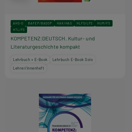
AHS-O
BAFEP/BASOP
HAK/HAS
HLFS/LFS
HUM/FS
HTL/FS
KOMPETENZ:DEUTSCH. Kultur- und
Literaturgeschichte kompakt
Lehrbuch + E-Book
Lehrbuch E-Book Solo
Lehrer/innenheft