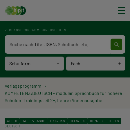
Direkt zum Inhalt
VERLAGSPROGRAMM DURCHSUCHEN
Verlagsprogramm Volltextsuche
Schulform
Fach
P
Verlagsprogramm
KOMPETENZ:DEUTSCH – modular. Sprachbuch für höhere
f
Schulen. Trainingsteil 2+, Lehrer/innenausgabe
a
d
AHS-O
BAFEP/BASOP
HAK/HAS
HLFS/LFS
HUM/FS
HTL/FS
DEUTSCH