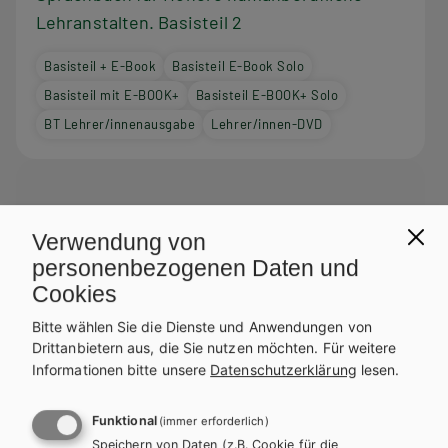
Lehranstalten. Basisteil 2
Basisteil + E-Book
Basisteil E-Book Solo
Basisteil mit E-BOOK+
Basisteil E-BOOK+ Solo
BT Lehrer/innenausgabe
Lehrer/innen-DVD
Verwendung von
personenbezogenen Daten und
Cookies
Bitte wählen Sie die Dienste und Anwendungen von
Drittanbietern aus, die Sie nutzen möchten.
Für weitere
Informationen bitte unsere
Datenschutzerklärung
lesen.
Funktional
(immer erforderlich)
Speichern von Daten (z.B. Cookie für die