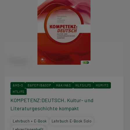
AHS-O
BAFEP/BASOP
HAK/HAS
HLFS/LFS
HUM/FS
HTL/FS
KOMPETENZ:DEUTSCH. Kultur- und
Literaturgeschichte kompakt
Lehrbuch + E-Book
Lehrbuch E-Book Solo
Lehrer/innenheft