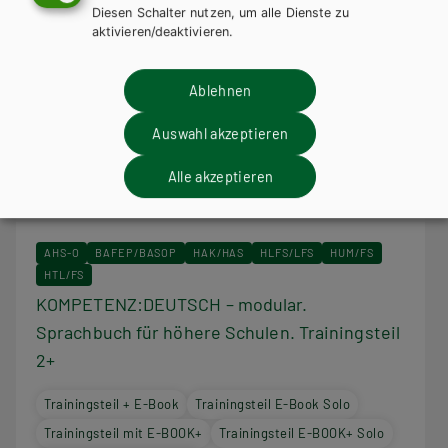
Diesen Schalter nutzen, um alle Dienste zu
aktivieren/deaktivieren.
Ablehnen
Auswahl akzeptieren
Alle akzeptieren
AHS-O
BAFEP/BASOP
HAK/HAS
HLFS/LFS
HUM/FS
HTL/FS
KOMPETENZ:DEUTSCH – modular.
Sprachbuch für höhere Schulen. Trainingsteil
2+
Trainingsteil + E-Book
Trainingsteil E-Book Solo
Trainingsteil mit E-BOOK+
Trainingsteil E-BOOK+ Solo