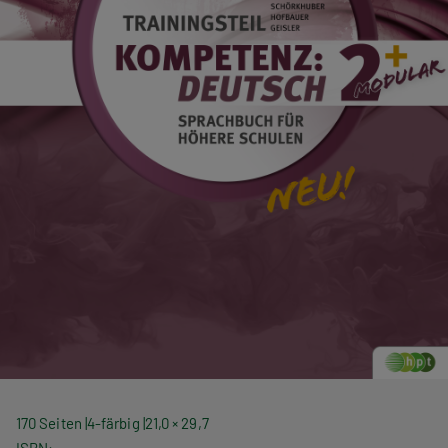
170 Seiten
4-färbig
21,0 × 29,7