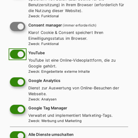
Benutzersitzung) in Ihrem Browser (erforderlich für
die Nutzung dieser Website).
Zweck
:
Funktional
Consent manager
(immer erforderlich)
AHS-O
BAFEP/BASOP
HAK/HAS
HLFS/LFS
HUM/FS
Klaro! Cookie & Consent speichert Ihren
HTL/FS
Einwilligungsstatus im Browser.
KOMPETENZ:DEUTSCH – modular.
Zweck
:
Funktional
Sprachbuch für höhere Schulen. Trainingsteil
YouTube
1
YouTube ist eine Online-Videoplattform, die zu
Google gehört.
Zweck
:
Eingebettete externe Inhalte
Trainingsteil + E-Book
Trainingsteil E-Book Solo
Google Analytics
Trainingsteil mit E-BOOK+
Trainingsteil E-BOOK+ Solo
Dienst zur Auswertung von Online-Besuchen der
TT Lehrer/innenausgabe
Webseite.
Zweck
:
Analysen
Google Tag Manager
Verwaltet und implementiert Marketing-Tags.
Zweck
:
Werbung und Marketing
Alle Dienste umschalten