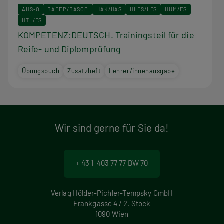
AHS-O
BAFEP/BASOP
HAK/HAS
HLFS/LFS
HUM/FS
HTL/FS
KOMPETENZ:DEUTSCH. Trainingsteil für die
Reife- und Diplomprüfung
Übungsbuch
Zusatzheft
Lehrer/innenausgabe
Wir sind gerne für Sie da!
+ 43 1 403 77 77 DW 70
Verlag Hölder-Pichler-Tempsky GmbH
Frankgasse 4 / 2. Stock
1090 Wien