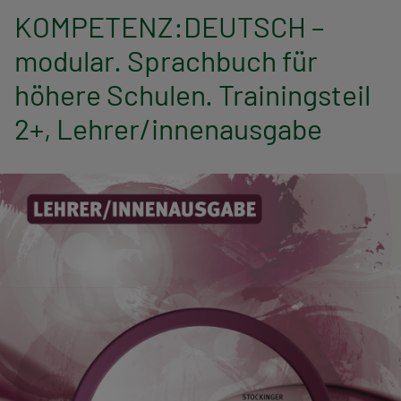
n
KOMPETENZ:DEUTSCH –
a
modular. Sprachbuch für
v
höhere Schulen. Trainingsteil
i
2+, Lehrer/innenausgabe
g
a
t
i
o
n