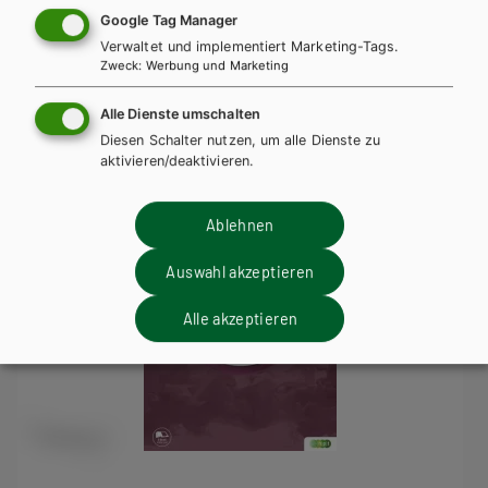
Trainingsteil + E-Book
Trainingsteil E-Book Solo
Google Tag Manager
Verwaltet und implementiert Marketing-Tags.
Trainingsteil mit E-BOOK+
Trainingsteil E-BOOK+ Solo
Zweck
:
Werbung und Marketing
TT Lehrer/innenausgabe
Alle Dienste umschalten
Diesen Schalter nutzen, um alle Dienste zu
aktivieren/deaktivieren.
Ablehnen
Auswahl akzeptieren
Alle akzeptieren