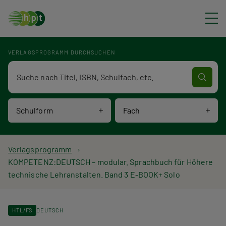
Direkt zum Inhalt
VERLAGSPROGRAMM DURCHSUCHEN
Verlagsprogramm Volltextsuche
Schulform
Fach
P
Verlagsprogramm
KOMPETENZ:DEUTSCH – modular. Sprachbuch für Höhere
f
technische Lehranstalten. Band 3 E-BOOK+ Solo
a
d
HTL/FS
DEUTSCH