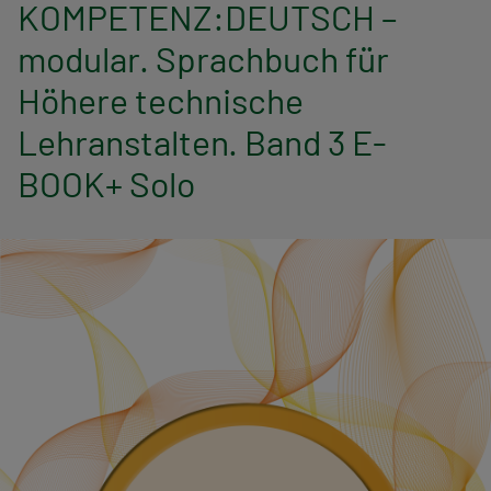
n
KOMPETENZ:DEUTSCH –
modular. Sprachbuch für
a
Höhere technische
v
Lehranstalten. Band 3 E-
i
BOOK+ Solo
g
a
t
i
o
n