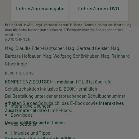
Lehrer/innenausgabe
Lehrer/innen-DVD
Preise inkl. MwSt., zzgl. Versandkosten | E-Book-Codes sind nur bei Bestellung
über die Schulbuchaktion enthalten. | *Exklusiv über die Schulbuchaktion
erhältlich.
AUTOR/INNEN
Mag. Claudia Eder-Hantscher, Mag. Gertraud Geisler, Mag.
Barbara Hofbauer, Mag. Wolfgang Schörkhuber, Mag. Reinhard
Stockinger
BESCHREIBUNG
KOMPETENZ:
DEUTSCH
– modular. HTL 3
ist über die
Schulbuchaktion inklusive E-BOOK+ erhältlich.
Bei Bestellung unter der entsprechenden Schulbuchnummer
erhalten Sie das Schulbuch, das E-Book sowie
interaktives
Interaktive Übungen
Zusatzmaterial
direkt im E-Book.
Downloads
Dieses E-BOOK+ bietet Ihnen:
Audiodateien
Hinweise und Tipps
So kommen Sie zu Ihrem E-BOOK+: