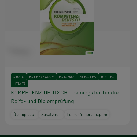
AHS-O
BAFEP/BASOP
HAK/HAS
HLFS/LFS
HUM/FS
HTL/FS
KOMPETENZ:DEUTSCH. Trainingsteil für die
Reife- und Diplomprüfung
Übungsbuch
Zusatzheft
Lehrer/innenausgabe