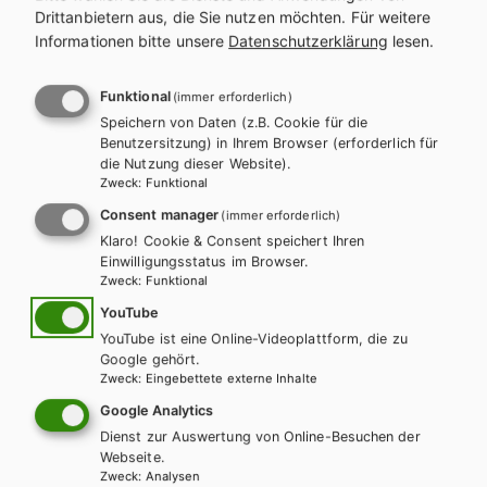
Drittanbietern aus, die Sie nutzen möchten.
Für weitere
Informationen bitte unsere
Datenschutzerklärung
lesen.
Funktional
(immer erforderlich)
Speichern von Daten (z.B. Cookie für die
Benutzersitzung) in Ihrem Browser (erforderlich für
die Nutzung dieser Website).
Zweck
:
Funktional
Consent manager
(immer erforderlich)
Klaro! Cookie & Consent speichert Ihren
Einwilligungsstatus im Browser.
Zweck
:
Funktional
YouTube
YouTube ist eine Online-Videoplattform, die zu
AHS-O
BAFEP/BASOP
HAK/HAS
HLFS/LFS
HUM/FS
Google gehört.
HTL/FS
Zweck
:
Eingebettete externe Inhalte
KOMPETENZ:DEUTSCH – modular.
Google Analytics
Sprachbuch für höhere Schulen. Trainingsteil
Dienst zur Auswertung von Online-Besuchen der
1
Webseite.
Zweck
:
Analysen