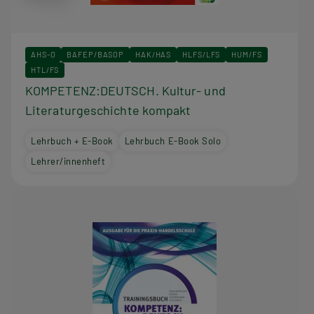
AHS-O
BAFEP/BASOP
HAK/HAS
HLFS/LFS
HUM/FS
HTL/FS
KOMPETENZ:DEUTSCH. Kultur- und
Literaturgeschichte kompakt
Lehrbuch + E-Book
Lehrbuch E-Book Solo
Lehrer/innenheft