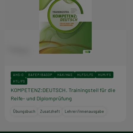
AHS-O
BAFEP/BASOP
HAK/HAS
HLFS/LFS
HUM/FS
HTL/FS
KOMPETENZ:DEUTSCH. Trainingsteil für die
Reife- und Diplomprüfung
Übungsbuch
Zusatzheft
Lehrer/innenausgabe