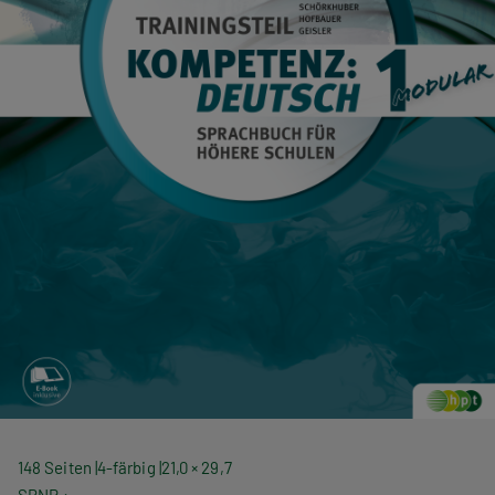
148 Seiten
4-färbig
21,0 × 29,7