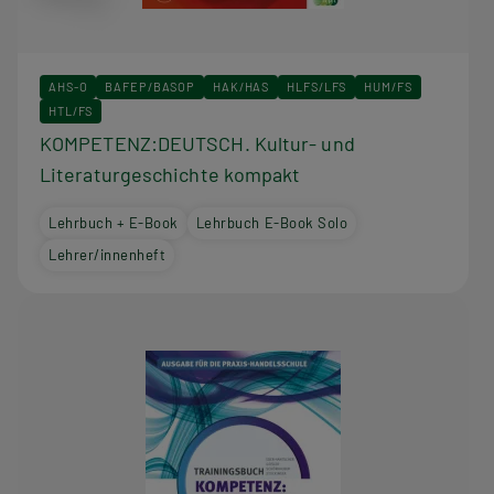
AHS-O
BAFEP/BASOP
HAK/HAS
HLFS/LFS
HUM/FS
HTL/FS
KOMPETENZ:DEUTSCH. Kultur- und
Literaturgeschichte kompakt
Lehrbuch + E-Book
Lehrbuch E-Book Solo
Lehrer/innenheft