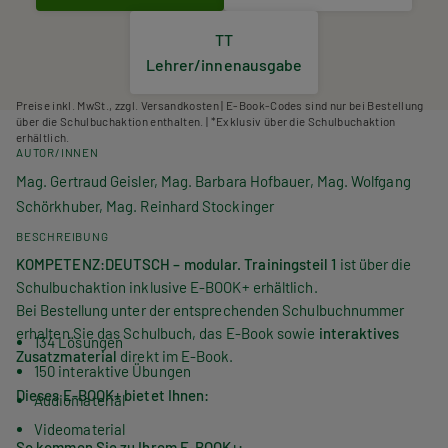
TT
Lehrer/innenausgabe
Preise inkl. MwSt., zzgl. Versandkosten | E-Book-Codes sind nur bei Bestellung
über die Schulbuchaktion enthalten. | *Exklusiv über die Schulbuchaktion
erhältlich.
AUTOR/INNEN
Mag. Gertraud Geisler, Mag. Barbara Hofbauer, Mag. Wolfgang
Schörkhuber, Mag. Reinhard Stockinger
BESCHREIBUNG
KOMPETENZ:
DEUTSCH
– modular. Trainingsteil 1
ist über die
Schulbuchaktion inklusive E-BOOK+ erhältlich.
Bei Bestellung unter der entsprechenden Schulbuchnummer
erhalten Sie das Schulbuch, das E-Book sowie
interaktives
134 Lösungen
Zusatzmaterial
direkt im E-Book.
150 interaktive Übungen
Dieses E-BOOK+ bietet Ihnen:
Audiomaterial
Videomaterial
So kommen Sie zu Ihrem E-BOOK+: