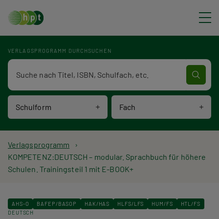
Direkt zum Inhalt
VERLAGSPROGRAMM DURCHSUCHEN
Verlagsprogramm Volltextsuche
Schulform
Fach
P
Verlagsprogramm
KOMPETENZ:DEUTSCH – modular. Sprachbuch für höhere
f
Schulen. Trainingsteil 1 mit E-BOOK+
a
d
AHS-O
BAFEP/BASOP
HAK/HAS
HLFS/LFS
HUM/FS
HTL/FS
DEUTSCH