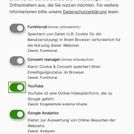
Drittanbietern aus, die Sie nutzen möchten.
Für weitere
Informationen bitte unsere
Datenschutzerklärung
lesen.
Funktional
(immer erforderlich)
Speichern von Daten (z.B. Cookie für die
Benutzersitzung) in Ihrem Browser (erforderlich für
die Nutzung dieser Website).
Zweck
:
Funktional
Consent manager
(immer erforderlich)
Klaro! Cookie & Consent speichert Ihren
Einwilligungsstatus im Browser.
Zweck
:
Funktional
YouTube
YouTube ist eine Online-Videoplattform, die zu
AHS-O
BAFEP/BASOP
HAK/HAS
HLFS/LFS
HUM/FS
Google gehört.
HTL/FS
Zweck
:
Eingebettete externe Inhalte
KOMPETENZ:DEUTSCH – modular.
Google Analytics
Sprachbuch für höhere Schulen. Trainingsteil
Dienst zur Auswertung von Online-Besuchen der
1
Webseite.
Zweck
:
Analysen