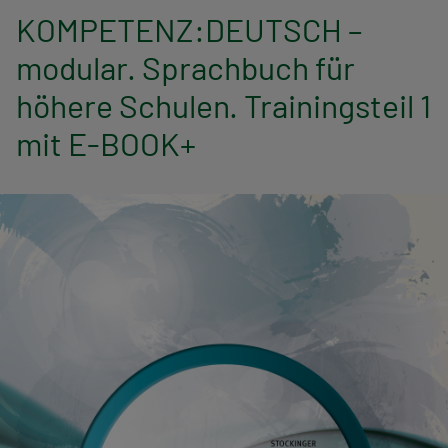
n
KOMPETENZ:DEUTSCH –
a
modular. Sprachbuch für
v
höhere Schulen. Trainingsteil 1
i
mit E-BOOK+
g
a
t
i
o
n