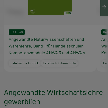
HAK/HAS
HA
Angewandte Naturwissenschaften und
Ang
Warenlehre, Band 1 für Handelsschulen,
War
Kompetenzmodule ANWA 3 und ANWA 4
Ko
Lehrbuch + E-Book
Lehrbuch E-Book Solo
Le
Angewandte Wirtschaftslehre
gewerblich