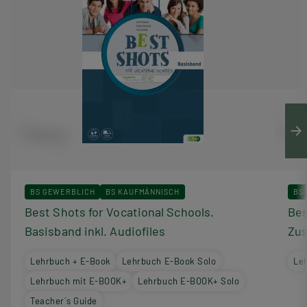
BS GEWERBLICH
BS KAUFMÄNNISCH
BS
Best Shots for Vocational Schools.
Bes
Basisband inkl. Audiofiles
Zus
Lehrbuch + E-Book
Lehrbuch E-Book Solo
Le
Lehrbuch mit E-BOOK+
Lehrbuch E-BOOK+ Solo
Teacher´s Guide