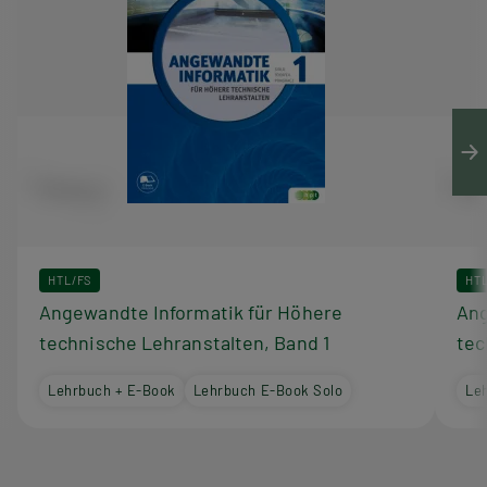
HTL/FS
HT
Angewandte Informatik für Höhere
Ang
technische Lehranstalten, Band 1
tec
Lehrbuch + E-Book
Lehrbuch E-Book Solo
Le