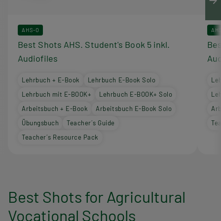
AHS-O
AH
Best Shots AHS. Student's Book 5 inkl.
Bes
Audiofiles
Aud
Lehrbuch + E-Book
Lehrbuch E-Book Solo
Le
Lehrbuch mit E-BOOK+
Lehrbuch E-BOOK+ Solo
Le
Arbeitsbuch + E-Book
Arbeitsbuch E-Book Solo
Ar
Übungsbuch
Teacher´s Guide
Tea
Teacher´s Resource Pack
Best Shots for Agricultural
Vocational Schools