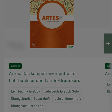
AHS-O
AH
Artes. Das kompetenzorientierte
Art
Lehrbuch für den Latein-Grundkurs
Le
Lehrbuch + E-Book
Lehrbuch E-Book Solo
Üb
Übungsbuch
Zusatzheft
Lehrer/innenheft
Übungsschularbeiten