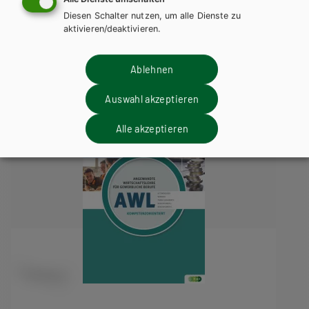
Wirtschaftslehre für
Diesen Schalter nutzen, um alle Dienste zu
gewerbliche Berufe NEU
aktivieren/deaktivieren.
Ablehnen
Auswahl akzeptieren
Alle akzeptieren