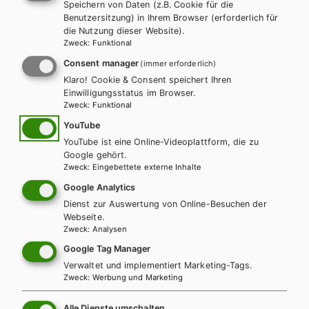
Speichern von Daten (z.B. Cookie für die
Benutzersitzung) in Ihrem Browser (erforderlich für
die Nutzung dieser Website).
Zweck
:
Funktional
AHS-O
HAK/HAS
HUM/FS
AH
Consent manager
(immer erforderlich)
Assolutamente sì 1. Lehr- und Arbeitsbuch
Ass
Klaro! Cookie & Consent speichert Ihren
Einwilligungsstatus im Browser.
Italienisch inkl. Audiofiles
Arb
Zweck
:
Funktional
Aud
YouTube
Lehrbuch + E-Book
Lehrbuch E-Book Solo
YouTube ist eine Online-Videoplattform, die zu
Le
Lehrbuch mit E-BOOK+
Lehrbuch E-BOOK+ Solo
Google gehört.
Le
Übungsbuch
Übungsschularbeiten
Zweck
:
Eingebettete externe Inhalte
Üb
Google Analytics
Dienst zur Auswertung von Online-Besuchen der
Üb
Webseite.
Zweck
:
Analysen
Google Tag Manager
Verwaltet und implementiert Marketing-Tags.
Zweck
:
Werbung und Marketing
AWL - Angewandte
Alle Dienste umschalten