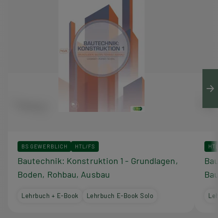
BS GEWERBLICH
HTL/FS
HT
Bautechnik: Konstruktion 1 - Grundlagen,
Bau
Boden, Rohbau, Ausbau
Bau
Lehrbuch + E-Book
Lehrbuch E-Book Solo
Le