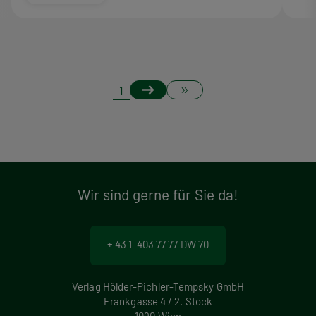
S
Nächste
Letzte
Page
1
Seite
Seite
e
i
t
Wir sind gerne für Sie da!
e
n
+ 43 1 403 77 77 DW 70
n
u
Verlag Hölder-Pichler-Tempsky GmbH
Frankgasse 4 / 2. Stock