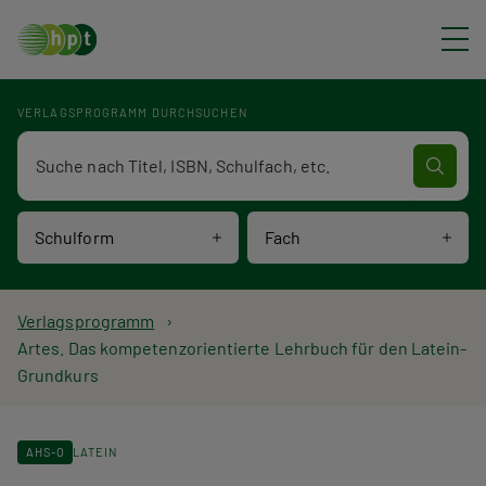
Direkt zum Inhalt
VERLAGSPROGRAMM DURCHSUCHEN
Verlagsprogramm Volltextsuche
Schulform
Fach
P
Verlagsprogramm
Artes. Das kompetenzorientierte Lehrbuch für den Latein-
f
Grundkurs
a
d
AHS-O
LATEIN