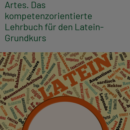
n
Artes. Das
kompetenzorientierte
a
Lehrbuch für den Latein-
v
Grundkurs
i
g
a
t
i
o
n