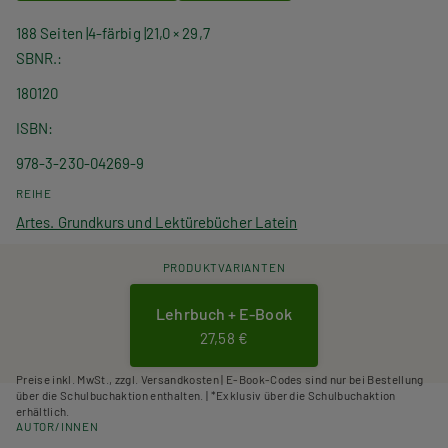
188 Seiten
4-färbig
21,0 × 29,7
SBNR.
180120
ISBN
978-3-230-04269-9
REIHE
Artes. Grundkurs und Lektürebücher Latein
PRODUKTVARIANTEN
Lehrbuch + E-Book
27,58 €
Preise inkl. MwSt., zzgl. Versandkosten | E-Book-Codes sind nur bei Bestellung
über die Schulbuchaktion enthalten. | *Exklusiv über die Schulbuchaktion
erhältlich.
AUTOR/INNEN