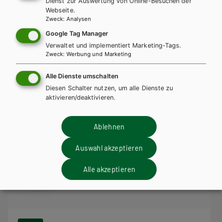
Artes. Lektürebuch 1
Dienst zur Auswertung von Online-Besuchen der
Webseite.
Zweck
:
Analysen
Lehrbuch + E-Book
Google Tag Manager
Verwaltet und implementiert Marketing-Tags.
Zweck
:
Werbung und Marketing
Alle Dienste umschalten
Diesen Schalter nutzen, um alle Dienste zu
aktivieren/deaktivieren.
Ablehnen
Auswahl akzeptieren
Alle akzeptieren