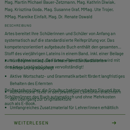
Mag. Martin Michael Bauer-Zetzmann, Mag. Kathrin Diwiak,
Mag. Krisztina Goda, Mag. Susanne Graf, MMag. Ute Trojer,
MMag. Mareike Einfalt, Mag. Dr. Renate Oswald
BESCHREIBUNG
Artes
bereitet Ihre Schülerinnen und Schüler von Anfang an
systematisch auf die standardisierte Reifeprüfung vor. Das
kompetenzorientiert aufgebaute Buch enthält den gesamten
Stoff des vierjährigen Lateins in einem Band, inkl. einer Beilage
zum Lektüreeinstieg. Das
Artes
-Paket für Kurzlatein wird mit
Von Beginn an auf die Formate der standardisierten
den
Artes Lektürebüchern
vervollständigt!
Reifeprüfung ausgelegt
Aktive Wortschatz- und Grammatikarbeit fördert langfristiges
Behalten des Erlernten
Bei Bestellung über die Schulbuchaktion erhalten Sie und Ihre
Authentische Texte in den jeweiligen Lektionen erleichtern
Schüler/innen das Buch automatisch und ohne Mehrkosten
den Übergang zur Originallektüre
auch als E-Book.
Umfangreiches Zusatzmaterial für Lehrer/innen erhältlich
Auch für das sechsjährige Latein geeignet
WEITERLESEN