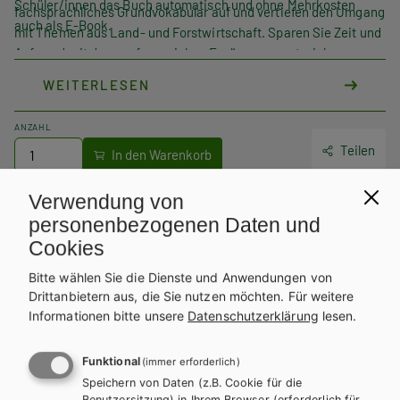
Schüler/innen das Buch automatisch und ohne Mehrkosten
fachsprachliches Grundvokabular auf und vertiefen den Umgang
auch als E-Book.
mit Themen aus Land- und Forstwirtschaft. Sparen Sie Zeit und
Aufwand mit dem umfangreichen Ergänzungsmaterial:
Teacher’s Guides sowie Resource Packs mit editierbarem
WEITERLESEN
Zusatzmaterial zu allen Kompetenzbereichen.
ANZAHL
Teilen
Verwendung von
personenbezogenen Daten und
DIGITALES LERNEN
Cookies
Online Zusatzmaterial
Bitte wählen Sie die Dienste und Anwendungen von
Drittanbietern aus, die Sie nutzen möchten.
Für weitere
Für dieses Werk gibt es kostenlose Downloads für Lehrer/innen
Informationen bitte unsere
Datenschutzerklärung
lesen.
und Schüler/innen.
Funktional
(immer erforderlich)
Speichern von Daten (z.B. Cookie für die
ZUM ONLINE ZUSATZMATERIAL
Benutzersitzung) in Ihrem Browser (erforderlich für