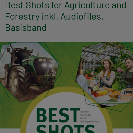
n
Best Shots for Agriculture and
Forestry inkl. Audiofiles.
a
Basisband
v
i
g
a
t
i
o
n