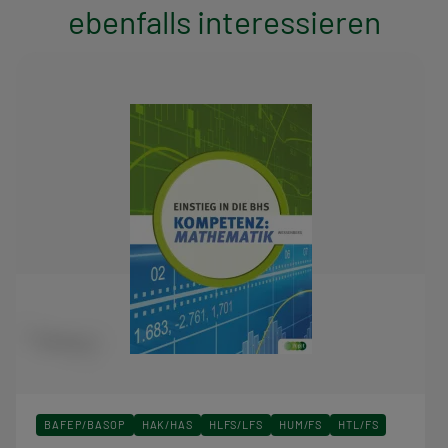
ebenfalls interessieren
BAFEP/BASOP
HAK/HAS
HLFS/LFS
HUM/FS
HTL/FS