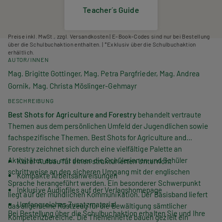
Teacher´s Guide
Preise inkl. MwSt., zzgl. Versandkosten | E-Book-Codes sind nur bei Bestellung
über die Schulbuchaktion enthalten. | *Exklusiv über die Schulbuchaktion
erhältlich.
AUTOR/INNEN
Mag. Brigitte Gottinger, Mag. Petra Pargfrieder, Mag. Andrea
Gornik, Mag. Christa Möslinger-Gehmayr
BESCHREIBUNG
Best Shots for Agriculture and Forestry
behandelt vertraute
Themen aus dem persönlichen Umfeld der Jugendlichen sowie
fachspezifische Themen. Best Shots for Agriculture and
Forestry zeichnet sich durch eine vielfältige Palette an
Aktivitäten aus, mit denen die Schülerinnen und Schüler
Klarer Aufbau für einen strukturierten Unterricht
schrittweise an den sicheren Umgang mit der englischen
Kompakte Arbeitsanweisungen
Sprache herangeführt werden. Ein besonderer Schwerpunkt
Inklusive Audiofiles auf der Verlagshomepage
liegt auf der mündlichen Kommunikation. Der Basisband liefert
Umfangreiches Zusatzmaterial
das allgemeine Rüstzeug für die Bewältigung sämtlicher
Bei Bestellung über die Schulbuchaktion erhalten Sie und Ihre
Kompetenzbereiche. Die Themenhefte bauen gezielt ein