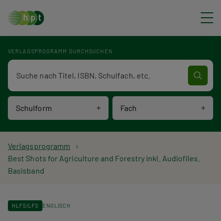
Direkt zum Inhalt
VERLAGSPROGRAMM DURCHSUCHEN
Verlagsprogramm Volltextsuche
Schulform
Fach
P
Verlagsprogramm
Best Shots for Agriculture and Forestry inkl. Audiofiles.
f
Basisband
a
d
HLFS/LFS
ENGLISCH