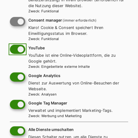
die Nutzung dieser Website).
Zweck
:
Funktional
ZUM ONLINE ZUSATZMATERIAL
Consent manager
(immer erforderlich)
Klaro! Cookie & Consent speichert Ihren
Einwilligungsstatus im Browser.
Zweck
:
Funktional
Weitere Bände dieser
YouTube
YouTube ist eine Online-Videoplattform, die zu
Schulbuchreihe
Google gehört.
Zweck
:
Eingebettete externe Inhalte
Google Analytics
Dienst zur Auswertung von Online-Besuchen der
Webseite.
Zweck
:
Analysen
Google Tag Manager
Verwaltet und implementiert Marketing-Tags.
Zweck
:
Werbung und Marketing
Alle Dienste umschalten
Diesen Schalter nutzen, um alle Dienste zu