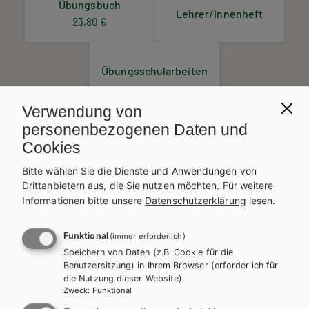
Übungsbuch
Lehrer/innenheft
23,80 €
Übungsschularbeiten
Preise inkl. MwSt., zzgl. Versandkosten | E-Book-Codes sind nur bei Bestellung
Verwendung von
über die Schulbuchaktion enthalten. | *Exklusiv über die Schulbuchaktion
personenbezogenen Daten und
erhältlich.
AUTOR/INNEN
Cookies
Mag. Laura Ritt-Massera
Bitte wählen Sie die Dienste und Anwendungen von
BESCHREIBUNG
Drittanbietern aus, die Sie nutzen möchten.
Für weitere
Assolutamente sì
bietet eine übersichtliche Kombination aus
Informationen bitte unsere
Datenschutzerklärung
lesen.
Lehr- und Arbeitsbuch. Mit thematischem Vokabular in den
Abschnitten
Parole nel contesto
und leicht verständlichen
Funktional
(immer erforderlich)
Grammatik-Erklärungen im
Come funziona
werden die
Speichern von Daten (z.B. Cookie für die
Lerninhalte anschaulich und direkt anwendbar vermittelt.
Benutzersitzung) in Ihrem Browser (erforderlich für
Am Ende jedes Kapitels wird gezielt geübt und gefestigt: Die
die Nutzung dieser Website).
Esercizi
bieten dazu praktisch geordnetes Übungsmaterial, die
Zweck
:
Funktional
Aufgaben im Abschnitt
Competenze
bieten vereinfachte