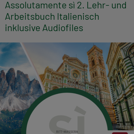
n
Assolutamente sì 2. Lehr- und
Arbeitsbuch Italienisch
a
inklusive Audiofiles
v
i
g
a
t
i
o
n