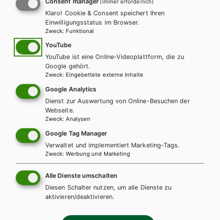
Consent manager
(immer erforderlich)
Matura-Formate zur Prüfungsvorbereitung nach jedem Kapitel.
Klaro! Cookie & Consent speichert Ihren
Das begleitende Übungsbuch ist perfekt auf die Progression
Assolutamente sì
ist mit interessanten Themen aus der
Einwilligungsstatus im Browser.
abgestimmt und bietet Wiederholung und Vertiefung.
Zweck
:
Funktional
Lebesnwelt der Jugendlichen auch für den Einsatz in BHS
geeignet.
YouTube
YouTube ist eine Online-Videoplattform, die zu
Google gehört.
Zweck
:
Eingebettete externe Inhalte
WEITERLESEN
Google Analytics
ANZAHL
Dienst zur Auswertung von Online-Besuchen der
Webseite.
Teilen
Zweck
:
Analysen
Google Tag Manager
Verwaltet und implementiert Marketing-Tags.
Zweck
:
Werbung und Marketing
DIGITALES LERNEN
Online Zusatzmaterial
Alle Dienste umschalten
Diesen Schalter nutzen, um alle Dienste zu
Für dieses Werk gibt es kostenlose Downloads für Lehrer/innen
aktivieren/deaktivieren.
und Schüler/innen.