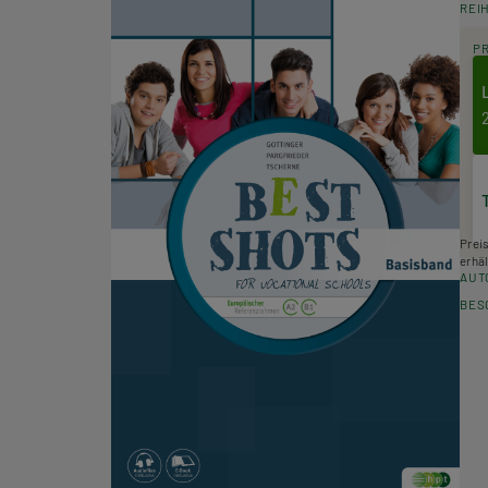
REI
P
Prei
erhäl
AUT
BES