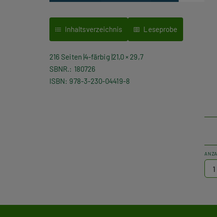
Inhaltsverzeichnis
Leseprobe
216 Seiten
4-färbig
21,0 × 29,7
SBNR.
180726
ISBN
978-3-230-04419-8
ANZ