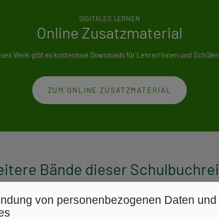
DIGITALES LERNEN
Online Zusatzmaterial
eses Werk gibt es kostenlose Downloads für Lehrer/innen und Schüler
ZUM ONLINE ZUSATZMATERIAL
itere Bände dieser Schulbuchre
ndung von personenbezogenen Daten und
es