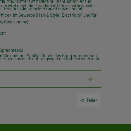
en die Zusatzhefte aktuelle Fachinformationen zum
oxes
wird rasch das Fundament für selbstbewusste
ür Berufe in der Sparte Handel (
Einzelhandel
ffice)
, im Gewerbe (
Hair & Style, Electricity
) und für
ty
,
Gastronomy
).
icht
 Sprechtasks
en Sie und Ihre Schüler/innen das Buch automatisch
hemen aus der Erfahrungswelt der Schülerinnen und
bände sind erhältlich
Teilen