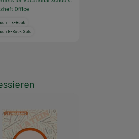
Shots for Vocational Schools.
zheft Office
uch + E-Book
uch E-Book Solo
essieren