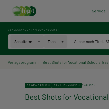
Hea
Service
Men
VERLAGSPROGRAMM DURCHSUCHEN
Verlagsprogramm Voll
Schulform
Fach
Pfadnavigation
Verlagsprogramm
Best Shots for Vocational Schools. Bas
BS GEWERBLICH
BS KAUFMÄNNISCH
ENGLISCH
Best Shots for Vocational