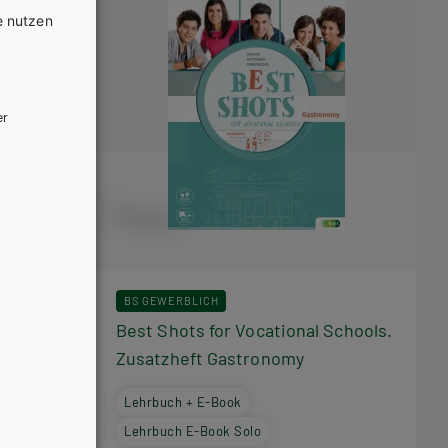
e nutzen
er
BS GEWERBLICH
 Schools.
Best Shots for Vocational Schools.
Zusatzheft Gastronomy
Lehrbuch + E-Book
Lehrbuch E-Book Solo