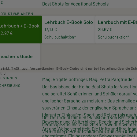
HE
Best Shots for Vocational Schools
RODUKTVARIANTEN
Lehrbuch E-Book Solo
Lehrbuch mit E-
Lehrbuch + E-Book
17,13 €
29,67 €
22,97 €
Schulbuchaktion*
Schulbuchaktion*
Teacher´s Guide
se inkl. MwSt., zzgl. Versandkosten | E-Book-Codes sind nur bei Bestellung über die Sc
tlich.
OR/INNEN
Mag. Brigitte Gottinger, Mag. Petra Pargfrieder
CHREIBUNG
Der Basisband der Reihe
Best Shots for Vocatio
und bereitet Schülerinnen und Schüler darauf vor
englischer Sprache zu meistern: Das einmalige d
souveränen Einsatz der englischen Sprache an:
(darunter Einkaufen, Sport und Reisen) als auch
Der Unterricht mit dem
Basisband
von
Best Shot
Bewerben und Weiterbilden, Regeln und Sicher
berufsspezifische Zusatzhefte erweitert werden.
Art und Weise vermittelt. Die Units und ihre Inha
Vermittlung des Fachvokabulars und dem Ausbau
abgestimmt. Ein besonderer Schwerpunkt liegt