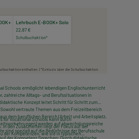
BOOK+
Lehrbuch E-BOOK+ Solo
22,87 €
Schulbuchaktion*
hulbuchaktion enthalten. | *Exklusiv über die Schulbuchaktion
nal Schools
ermöglicht lebendigen Englischunterricht
, zahlreiche Alltags- und Berufssituationen in
idaktische Konzept leitet Schritt für Schritt zum
 Sowohl vertraute Themen aus dem Freizeitbereich
 aus dem beruflichen Bereich (Arbeit und Arbeitsplatz,
s for Vocational Schools
kann durch
heitsvorkehrungen) werden auf abwechslungsreiche
 In den Zusatzheften liegt der Fokus auf der
lte sind speziell auf die Bedürfnisse der Berufsschule
 der Kompetenzen, wie sie in typischen
 auf der Kompetenz
Sprechen
: Durch didaktische