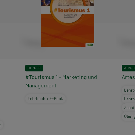
HUM/FS
AHS-O
#Tourismus 1 – Marketing und
Arte
Management
Lehrb
Lehrbuch + E-Book
Lehrb
Zusat
Übung
t