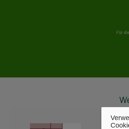
Für di
We
Verwe
Cooki