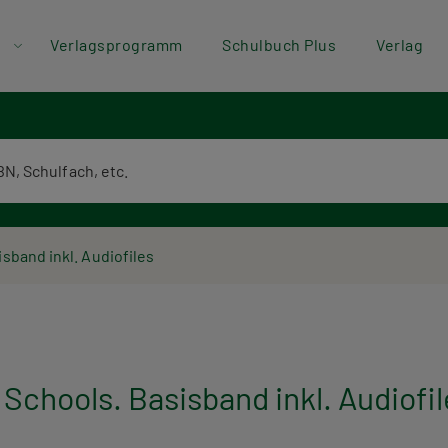
der
Direkt zum Inhalt
Verlagsprogramm
Schulbuch Plus
Verlag
ü
textsuche
isband inkl. Audiofiles
 Schools. Basisband inkl. Audiofi