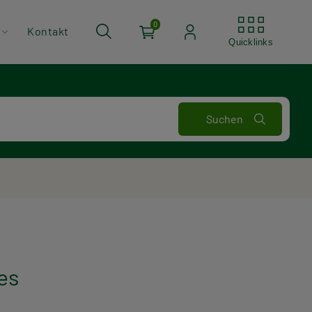
Quickli
0
Kontakt
Quicklinks
les