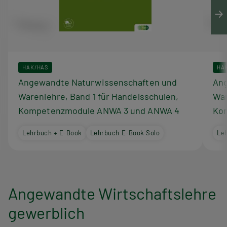
HAK/HAS
HA
Angewandte Naturwissenschaften und
Ang
Warenlehre, Band 1 für Handelsschulen,
War
Kompetenzmodule ANWA 3 und ANWA 4
Ko
Lehrbuch + E-Book
Lehrbuch E-Book Solo
Le
Angewandte Wirtschaftslehre
gewerblich