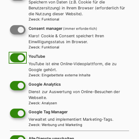
Speichern von Daten (z.B. Cookie für die
Benutzersitzung) in Ihrem Browser (erforderlich für
die Nutzung dieser Website).
Zweck
:
Funktional
AHS-O
HAK/HAS
HUM/FS
AH
Consent manager
(immer erforderlich)
Assolutamente sì 1. Lehr- und Arbeitsbuch
Ass
Klaro! Cookie & Consent speichert Ihren
Einwilligungsstatus im Browser.
Italienisch inkl. Audiofiles
Arb
Zweck
:
Funktional
Aud
YouTube
Lehrbuch + E-Book
Lehrbuch E-Book Solo
YouTube ist eine Online-Videoplattform, die zu
Le
Lehrbuch mit E-BOOK+
Lehrbuch E-BOOK+ Solo
Google gehört.
Le
Übungsbuch
Übungsschularbeiten
Zweck
:
Eingebettete externe Inhalte
Üb
Google Analytics
Dienst zur Auswertung von Online-Besuchen der
Üb
Webseite.
Zweck
:
Analysen
Google Tag Manager
Verwaltet und implementiert Marketing-Tags.
Zweck
:
Werbung und Marketing
AWL - Angewandte
Alle Dienste umschalten