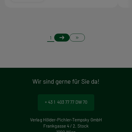
S
Nächste
Letzte
Page
1
Seite
Seite
e
i
t
Wir sind gerne für Sie da!
e
n
+ 43 1 403 77 77 DW 70
n
u
Verlag Hölder-Pichler-Tempsky GmbH
Frankgasse 4 / 2. Stock