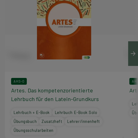
AHS-O
AH
Artes. Das kompetenzorientierte
Art
Lehrbuch für den Latein-Grundkurs
Le
Lehrbuch + E-Book
Lehrbuch E-Book Solo
Üb
Übungsbuch
Zusatzheft
Lehrer/innenheft
Übungsschularbeiten