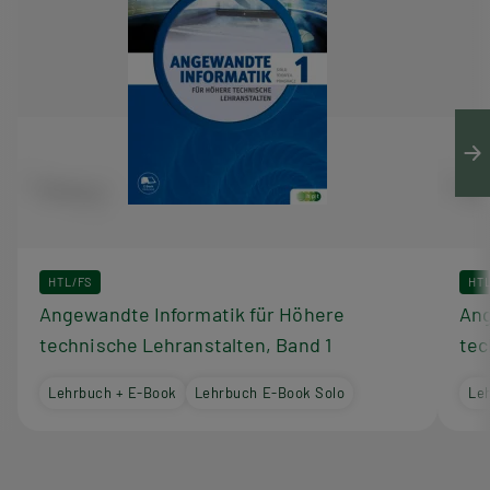
HTL/FS
HT
Angewandte Informatik für Höhere
Ang
technische Lehranstalten, Band 1
tec
Lehrbuch + E-Book
Lehrbuch E-Book Solo
Le