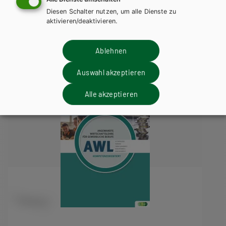
Wirtschaftslehre für
Diesen Schalter nutzen, um alle Dienste zu
gewerbliche Berufe NEU
aktivieren/deaktivieren.
Ablehnen
Auswahl akzeptieren
Alle akzeptieren