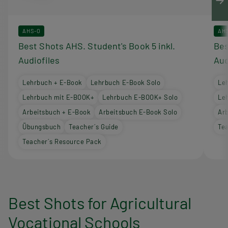
AHS-O
AH
Best Shots AHS. Student's Book 5 inkl.
Bes
Audiofiles
Aud
Lehrbuch + E-Book
Lehrbuch E-Book Solo
Le
Lehrbuch mit E-BOOK+
Lehrbuch E-BOOK+ Solo
Le
Arbeitsbuch + E-Book
Arbeitsbuch E-Book Solo
Ar
Übungsbuch
Teacher´s Guide
Tea
Teacher´s Resource Pack
Best Shots for Agricultural
Vocational Schools