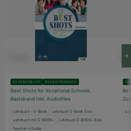
BS GEWERBLICH
BS KAUFMÄNNISCH
BS
Best Shots for Vocational Schools.
Bes
Basisband inkl. Audiofiles
Zus
Lehrbuch + E-Book
Lehrbuch E-Book Solo
Le
Lehrbuch mit E-BOOK+
Lehrbuch E-BOOK+ Solo
Teacher´s Guide