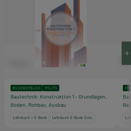
BS GEWERBLICH
HTL/FS
HT
Bautechnik: Konstruktion 1 - Grundlagen,
Bau
Boden, Rohbau, Ausbau
Bau
Lehrbuch + E-Book
Lehrbuch E-Book Solo
Le