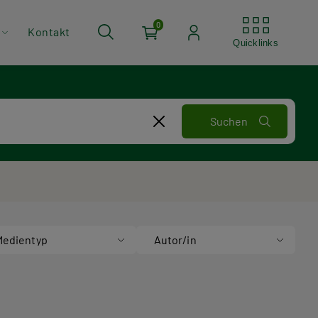
Quickli
0
Kontakt
Quicklinks