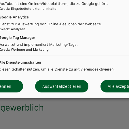
YouTube ist eine Online-Videoplattform, die zu Google gehört.
Zweck
:
Eingebettete externe Inhalte
Google Analytics
Dienst zur Auswertung von Online-Besuchen der Webseite.
Zweck
:
Analysen
ndte Naturwissenschaften
Google Tag Manager
enlehre, Band 2 für
Verwaltet und implementiert Marketing-Tags.
Zweck
:
Werbung und Marketing
sschulen, Kompetenzmodule
 und ANWA 6
Alle Dienste umschalten
Diesen Schalter nutzen, um alle Dienste zu aktivieren/deaktivieren.
h + E-Book
Lehrbuch E-Book Solo
lehnen
Auswahl akzeptieren
Alle akzept
 gewerblich