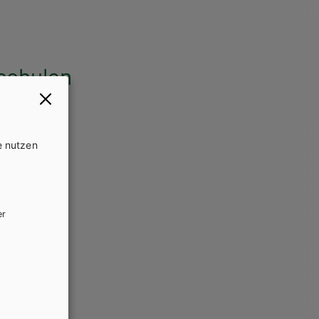
schulen
e nutzen
er