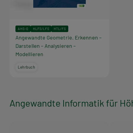
r
a
AHS-O
HLFS/LFS
HTL/FS
m
Angewandte Geometrie. Erkennen –
Darstellen – Analysieren –
m
Modellieren
Lehrbuch
Angewandte Informatik für Höh