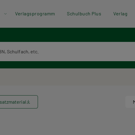
der
Direkt zum Inhalt
Verlagsprogramm
Schulbuch Plus
Verlag
ü
textsuche
satzmaterial