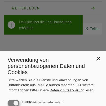
Sie zu Ihrem E-BOOK+: Mit Ihrem gedruckten Schulbuch
WEITERLESEN
erhalten Sie einen individuellen Zugangscode. Dieser kann auf
digi4school.at eingelöst werden. Das E-BOOK+ wird dort Ihrem
digitalen Bücherregal zugeordnet.
Exklusiv über die Schulbuchaktion
erhältlich.
Teilen
Weitere Bände dieser
Verwendung von
Schulbuchreihe
personenbezogenen Daten und
Cookies
Bitte wählen Sie die Dienste und Anwendungen von
Drittanbietern aus, die Sie nutzen möchten.
Für weitere
Informationen bitte unsere
Datenschutzerklärung
lesen.
Funktional
(immer erforderlich)