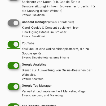
Speichern von Daten (z.B. Cookie für die
Benutzersitzung) in Ihrem Browser (erforderlich für
die Nutzung dieser Website).
Zweck
:
Funktional
Consent manager
(immer erforderlich)
Klaro! Cookie & Consent speichert Ihren
Einwilligungsstatus im Browser.
Zweck
:
Funktional
YouTube
YouTube ist eine Online-Videoplattform, die zu
AHS-U
MS
Google gehört.
Zweck
:
Eingebettete externe Inhalte
KOMPETENZ:DEUTSCH 1. Basisteil (mit
Google Analytics
Lösungen)
Dienst zur Auswertung von Online-Besuchen der
Webseite.
Basisteil + E-Book
Basisteil E-Book Solo
Zweck
:
Analysen
Basisteil mit E-BOOK+
Basisteil E-BOOK+ Solo
Google Tag Manager
Trainingsteil + E-Book
Trainingsteil E-Book Solo
Verwaltet und implementiert Marketing-Tags.
Zweck
:
Werbung und Marketing
Trainingsteil mit E-BOOK+
Trainingsteil E-BOOK+ Solo
Leseheft + E-Book
Lehrer/innenhandbuch
Alle Dienste umschalten