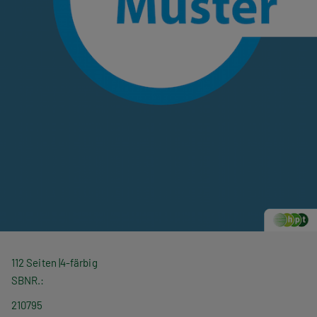
112 Seiten
4-färbig
SBNR.
210795