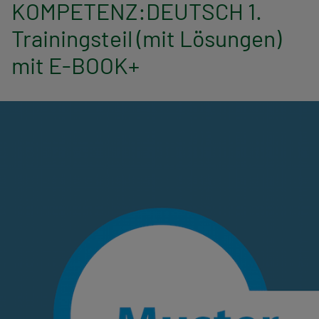
n
KOMPETENZ:DEUTSCH 1.
Trainingsteil (mit Lösungen)
a
mit E-BOOK+
v
i
g
a
t
i
o
n