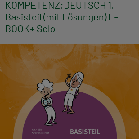
n
KOMPETENZ:DEUTSCH 1.
Basisteil (mit Lösungen) E-
a
BOOK+ Solo
v
i
g
a
t
i
o
n