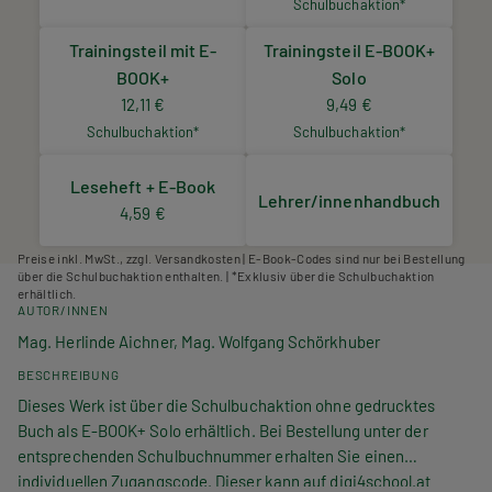
Schulbuchaktion*
Trainingsteil mit E-
Trainingsteil E-BOOK+
BOOK+
Solo
12,11 €
9,49 €
Schulbuchaktion*
Schulbuchaktion*
Leseheft + E-Book
Lehrer/innenhandbuch
4,59 €
Preise inkl. MwSt., zzgl. Versandkosten | E-Book-Codes sind nur bei Bestellung
über die Schulbuchaktion enthalten. | *Exklusiv über die Schulbuchaktion
erhältlich.
AUTOR/INNEN
Mag. Herlinde Aichner, Mag. Wolfgang Schörkhuber
BESCHREIBUNG
Dieses Werk ist über die Schulbuchaktion ohne gedrucktes
Buch als E-BOOK+ Solo erhältlich. Bei Bestellung unter der
entsprechenden Schulbuchnummer erhalten Sie einen
individuellen Zugangscode. Dieser kann auf digi4school.at