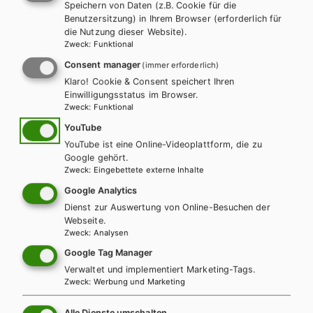
Speichern von Daten (z.B. Cookie für die
Benutzersitzung) in Ihrem Browser (erforderlich für
die Nutzung dieser Website).
Zweck
:
Funktional
Consent manager
(immer erforderlich)
Klaro! Cookie & Consent speichert Ihren
Einwilligungsstatus im Browser.
Zweck
:
Funktional
YouTube
YouTube ist eine Online-Videoplattform, die zu
AHS-U
MS
Google gehört.
Zweck
:
Eingebettete externe Inhalte
KOMPETENZ:DEUTSCH 1. Basisteil (mit
Google Analytics
Lösungen)
Dienst zur Auswertung von Online-Besuchen der
Webseite.
Basisteil + E-Book
Basisteil E-Book Solo
Zweck
:
Analysen
Basisteil mit E-BOOK+
Basisteil E-BOOK+ Solo
Google Tag Manager
Trainingsteil + E-Book
Trainingsteil E-Book Solo
Verwaltet und implementiert Marketing-Tags.
Zweck
:
Werbung und Marketing
Trainingsteil mit E-BOOK+
Trainingsteil E-BOOK+ Solo
Leseheft + E-Book
Lehrer/innenhandbuch
Alle Dienste umschalten