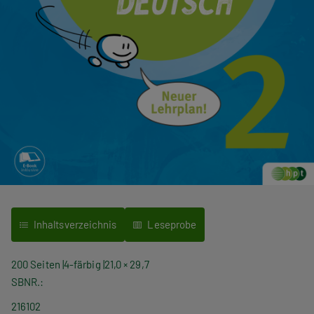
Inhaltsverzeichnis
Leseprobe
200 Seiten
4-färbig
21,0 × 29,7
SBNR.
216102