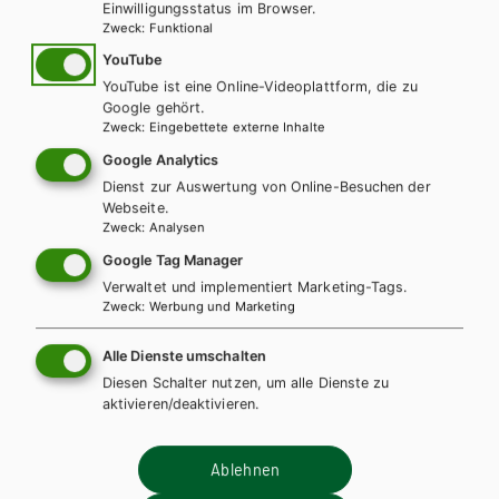
Einwilligungsstatus im Browser.
Rechtschreibdidaktik und funktionalen Grammatikunterricht.
KOMPETENZ:
DEUTSCH
bietet ein umfangreiches
digitales
Zweck
:
Funktional
Mit diesen Ansätzen eignet sich die Reihe besonders auch für
Angebot
: Hördateien und Materialien zum Lesetraining ohne
YouTube
vielsprachige Klassenzimmer.
Mehrkosten direkt im E-Book, zusätzlich Erklärvideos und
YouTube ist eine Online-Videoplattform, die zu
interaktive Übungen exklusiv im E-BOOK+.
Google gehört.
Zweck
:
Eingebettete externe Inhalte
WEITERLESEN
Google Analytics
Dienst zur Auswertung von Online-Besuchen der
ANZAHL
Webseite.
Zweck
:
Analysen
Teilen
Google Tag Manager
Verwaltet und implementiert Marketing-Tags.
Zweck
:
Werbung und Marketing
DIGITALES LERNEN
Alle Dienste umschalten
Online Zusatzmaterial
Diesen Schalter nutzen, um alle Dienste zu
aktivieren/deaktivieren.
Für dieses Werk gibt es kostenlose Downloads für Lehrer/innen
und Schüler/innen.
Ablehnen