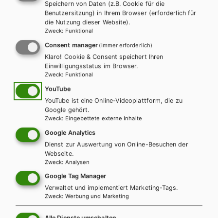
Speichern von Daten (z.B. Cookie für die
Benutzersitzung) in Ihrem Browser (erforderlich für
die Nutzung dieser Website).
Zweck
:
Funktional
Consent manager
(immer erforderlich)
Klaro! Cookie & Consent speichert Ihren
Einwilligungsstatus im Browser.
Zweck
:
Funktional
YouTube
YouTube ist eine Online-Videoplattform, die zu
AHS-U
MS
Google gehört.
Zweck
:
Eingebettete externe Inhalte
KOMPETENZ:DEUTSCH 1. Basisteil (mit
Google Analytics
Lösungen)
Dienst zur Auswertung von Online-Besuchen der
Webseite.
Basisteil + E-Book
Basisteil E-Book Solo
Zweck
:
Analysen
Basisteil mit E-BOOK+
Basisteil E-BOOK+ Solo
Google Tag Manager
Trainingsteil + E-Book
Trainingsteil E-Book Solo
Verwaltet und implementiert Marketing-Tags.
Zweck
:
Werbung und Marketing
Trainingsteil mit E-BOOK+
Trainingsteil E-BOOK+ Solo
Leseheft + E-Book
Lehrer/innenhandbuch
Alle Dienste umschalten