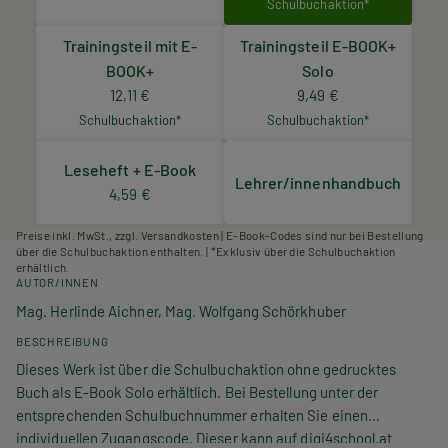
Schulbuchaktion*
Trainingsteil mit E-
Trainingsteil E-BOOK+
BOOK+
Solo
12,11 €
9,49 €
Schulbuchaktion*
Schulbuchaktion*
Leseheft + E-Book
Lehrer/innenhandbuch
4,59 €
Preise inkl. MwSt., zzgl. Versandkosten | E-Book-Codes sind nur bei Bestellung
über die Schulbuchaktion enthalten. | *Exklusiv über die Schulbuchaktion
erhältlich.
AUTOR/INNEN
Mag. Herlinde Aichner, Mag. Wolfgang Schörkhuber
BESCHREIBUNG
Dieses Werk ist über die Schulbuchaktion ohne gedrucktes
Buch als E-Book Solo erhältlich. Bei Bestellung unter der
entsprechenden Schulbuchnummer erhalten Sie einen
individuellen Zugangscode. Dieser kann auf digi4school.at