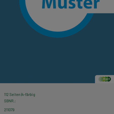
112 Seiten
4-färbig
SBNR.
211079