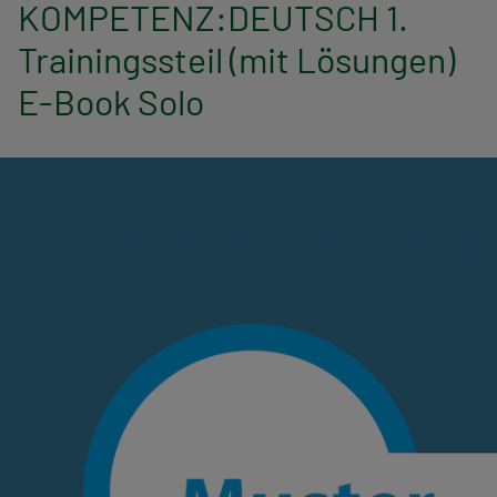
n
KOMPETENZ:DEUTSCH 1.
Trainingssteil (mit Lösungen)
a
E-Book Solo
v
i
g
a
t
i
o
n