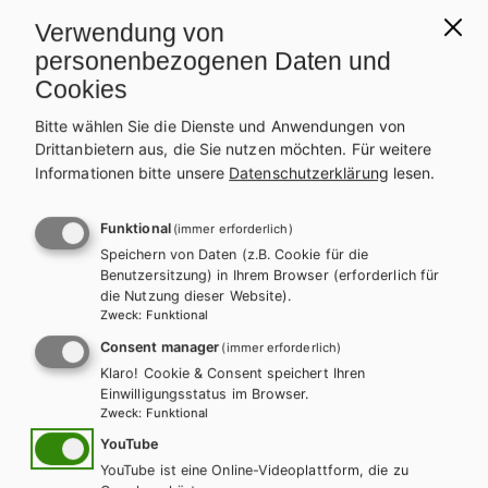
Trainingsteil + E-Book
Trainingsteil E-Book Solo
Verwendung von
personenbezogenen Daten und
Trainingsteil mit E-BOOK+
Trainingsteil E-BOOK+ Solo
Cookies
Leseheft + E-Book
Lehrer/innenhandbuch
Bitte wählen Sie die Dienste und Anwendungen von
Drittanbietern aus, die Sie nutzen möchten.
Für weitere
Informationen bitte unsere
Datenschutzerklärung
lesen.
Funktional
(immer erforderlich)
Speichern von Daten (z.B. Cookie für die
Benutzersitzung) in Ihrem Browser (erforderlich für
die Nutzung dieser Website).
Zweck
:
Funktional
Consent manager
(immer erforderlich)
Klaro! Cookie & Consent speichert Ihren
Einwilligungsstatus im Browser.
Zweck
:
Funktional
YouTube
YouTube ist eine Online-Videoplattform, die zu