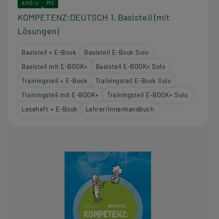
d
AHS-U
MS
KOMPETENZ:DEUTSCH 1. Basisteil (mit
i
Lösungen)
e
Basisteil + E-Book
Basisteil E-Book Solo
s
Basisteil mit E-BOOK+
Basisteil E-BOOK+ Solo
e
Trainingsteil + E-Book
Trainingsteil E-Book Solo
Trainingsteil mit E-BOOK+
Trainingsteil E-BOOK+ Solo
r
Leseheft + E-Book
Lehrer/innenhandbuch
R
e
i
h
e