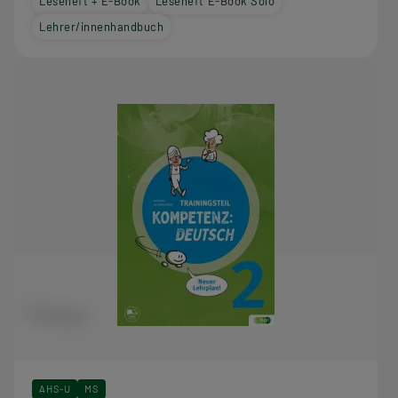
Leseheft + E-Book
Leseheft E-Book Solo
Lehrer/innenhandbuch
AHS-U
MS