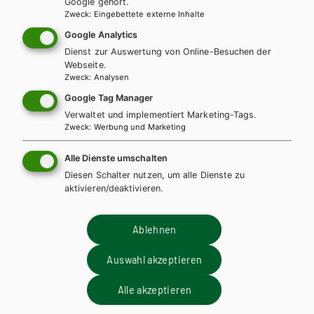
Google gehört.
Zweck
:
Eingebettete externe Inhalte
AHS-U
MS
Google Analytics
KOMPETENZ:DEUTSCH 1. Trainingsteil (mit
Dienst zur Auswertung von Online-Besuchen der
Webseite.
Lösungen)
Zweck
:
Analysen
Google Tag Manager
Basisteil + E-Book
Basisteil E-Book Solo
Verwaltet und implementiert Marketing-Tags.
Basisteil mit E-BOOK+
Basisteil E-BOOK+ Solo
Zweck
:
Werbung und Marketing
Trainingsteil + E-Book
Trainingsteil E-Book Solo
Alle Dienste umschalten
Trainingsteil mit E-BOOK+
Trainingsteil E-BOOK+ Solo
Diesen Schalter nutzen, um alle Dienste zu
Leseheft + E-Book
Lehrer/innenhandbuch
aktivieren/deaktivieren.
Ablehnen
Auswahl akzeptieren
Alle akzeptieren