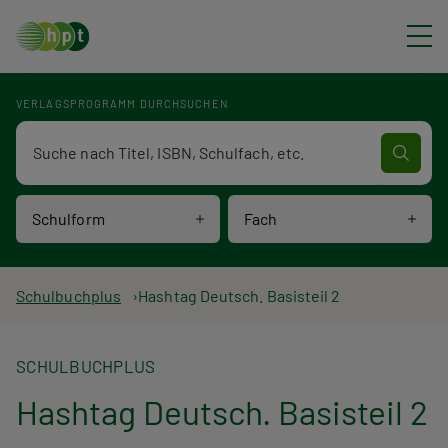
Direkt zum Inhalt
VERLAGSPROGRAMM DURCHSUCHEN
Verlagsprogramm Volltextsuche
Schulform
Fach
P
Schulbuchplus
Hashtag Deutsch. Basisteil 2
f
SCHULBUCHPLUS
a
Hashtag Deutsch. Basisteil 2
d