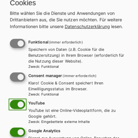
Cookies
Modul 1: A 1.6
PDF | 1.46 MB
Bitte wählen Sie die Dienste und Anwendungen von
Drittanbietern aus, die Sie nutzen möchten.
Für weitere
Modul 1: A 1.7
Informationen bitte unsere
Datenschutzerklärung
lesen.
PDF | 1.43 MB
Modul 1: A 1.10
Funktional
(immer erforderlich)
PDF | 1.44 MB
Speichern von Daten (z.B. Cookie für die
Benutzersitzung) in Ihrem Browser (erforderlich für
#clip 2: #2.2
PDF | 1.46 MB
die Nutzung dieser Website).
Zweck
:
Funktional
Modul 2: A 2.1
PDF | 1.43 MB
Consent manager
(immer erforderlich)
Klaro! Cookie & Consent speichert Ihren
Modul 2: A 2.15
Einwilligungsstatus im Browser.
PDF | 1.5 MB
Zweck
:
Funktional
YouTube
#clip 3: #3.2
PDF | 1.44 MB
YouTube ist eine Online-Videoplattform, die zu
Google gehört.
#clip 3: #3.2
PDF | 1.42 MB
Zweck
:
Eingebettete externe Inhalte
Google Analytics
Modul 3: A 3.10
PDF | 1.43 MB