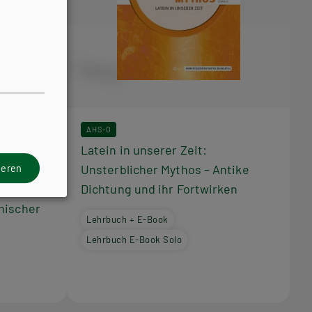
AHS-O
dle Wilde
Latein in unserer Zeit:
–
Unsterblicher Mythos – Antike
ieren
mit dem
Dichtung und ihr Fortwirken
nischer
Lehrbuch + E-Book
Lehrbuch E-Book Solo