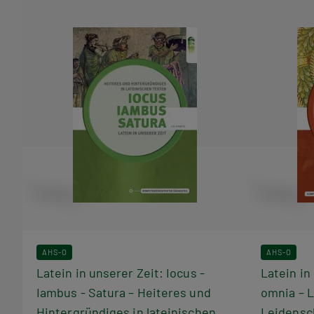
AHS-O
AHS-O
Latein in unserer Zeit: Iocus -
Latein in
Iambus - Satura – Heiteres und
omnia – L
Hintergründiges in lateinischen
Leidensch