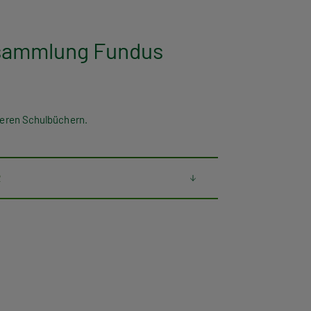
alsammlung Fundus
nseren Schulbüchern.
R