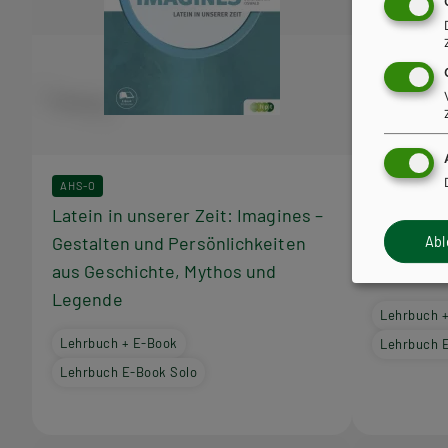
AHS-O
AHS-O
Latein in unserer Zeit: Imagines –
Latein in
Gestalten und Persönlichkeiten
antiken R
Ab
aus Geschichte, Mythos und
bis Zirku
Legende
Lehrbuch 
Lehrbuch + E-Book
Lehrbuch 
Lehrbuch E-Book Solo