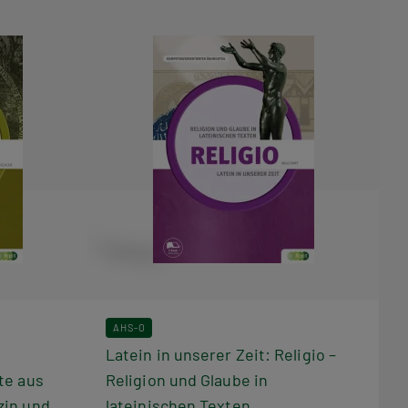
AHS-O
Latein in unserer Zeit: Religio –
te aus
Religion und Glaube in
zin und
lateinischen Texten