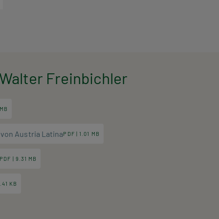
Walter Freinbichler
 MB
von Austria Latina
PDF | 1.01 MB
PDF | 9.31 MB
.41 KB