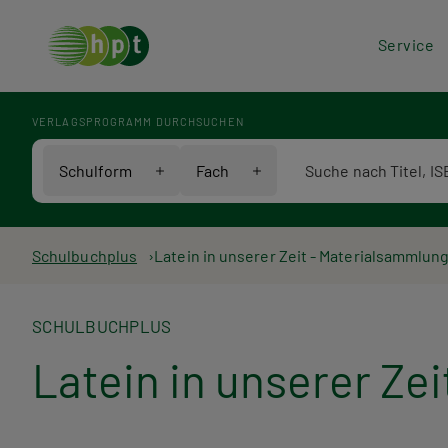
Hea
Service
Men
VERLAGSPROGRAMM DURCHSUCHEN
Verlagsprogramm Voll
Schulform
Fach
Pfadnavigation
Schulbuchplus
Latein in unserer Zeit - Materialsammlun
SCHULBUCHPLUS
Latein in unserer Ze