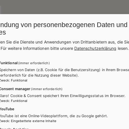
ndung von personenbezogenen Daten und
es
len Sie die Dienste und Anwendungen von Drittanbietern aus, die Si
.
Für weitere Informationen bitte unsere
Datenschutzerklärung
lesen.
ücher könnten Sie ebenfalls inter
Funktional
(immer erforderlich)
Speichern von Daten (z.B. Cookie für die Benutzersitzung) in Ihrem Brows
(erforderlich für die Nutzung dieser Website).
Zweck
:
Funktional
Consent manager
(immer erforderlich)
Klaro! Cookie & Consent speichert Ihren Einwilligungsstatus im Browser.
Zweck
:
Funktional
YouTube
YouTube ist eine Online-Videoplattform, die zu Google gehört.
Zweck
:
Eingebettete externe Inhalte