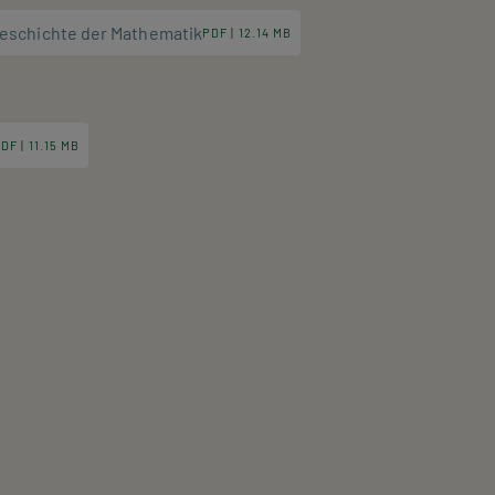
geschichte der Mathematik
PDF | 12.14 MB
DF | 11.15 MB