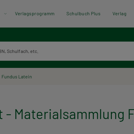
der
Direkt zum Inhalt
Verlagsprogramm
Schulbuch Plus
Verlag
ü
textsuche
g Fundus Latein
it - Materialsammlung 