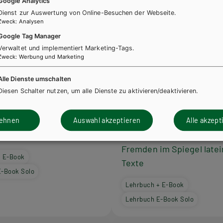
Google Analytics
Dienst zur Auswertung von Online-Besuchen der Webseite.
Zweck
:
Analysen
Google Tag Manager
Verwaltet und implementiert Marketing-Tags.
Zweck
:
Werbung und Marketing
Alle Dienste umschalten
Diesen Schalter nutzen, um alle Dienste zu aktivieren/deaktivieren.
AHS-O
 unserer Zeit: Alltag im
Latein in unserer Zeit: E
om – Von Arbeitsteilung
und grausame Barbaren 
lehnen
Auswahl akzeptieren
Alle akzept
sspiel
Begegnung und Umgang 
Fremden im Spiegel latei
+ E-Book
Texte
E-Book Solo
Lehrbuch + E-Book
Lehrbuch E-Book Solo