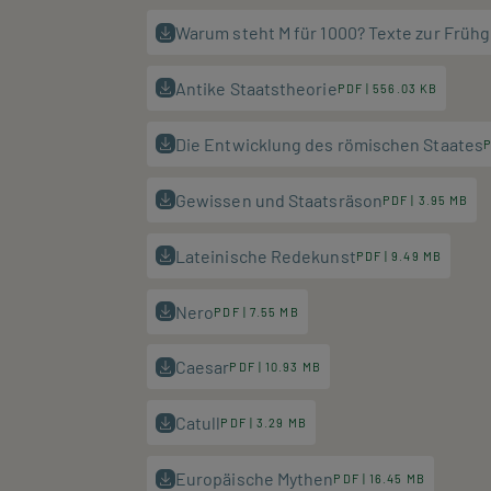
Warum steht M für 1000? Texte zur Früh
Antike Staatstheorie
PDF | 556.03 KB
Die Entwicklung des römischen Staates
P
Gewissen und Staatsräson
PDF | 3.95 MB
Lateinische Redekunst
PDF | 9.49 MB
Nero
PDF | 7.55 MB
Caesar
PDF | 10.93 MB
Catull
PDF | 3.29 MB
Europäische Mythen
PDF | 16.45 MB