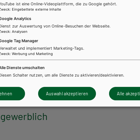
YouTube ist eine Online-Videoplattform, die zu Google gehört.
Zweck
:
Eingebettete externe Inhalte
Google Analytics
Dienst zur Auswertung von Online-Besuchen der Webseite.
Zweck
:
Analysen
ndte Naturwissenschaften
Google Tag Manager
enlehre, Band 2 für
Verwaltet und implementiert Marketing-Tags.
Zweck
:
Werbung und Marketing
sschulen, Kompetenzmodule
 und ANWA 6
Alle Dienste umschalten
Diesen Schalter nutzen, um alle Dienste zu aktivieren/deaktivieren.
h + E-Book
Lehrbuch E-Book Solo
lehnen
Auswahl akzeptieren
Alle akzept
 gewerblich