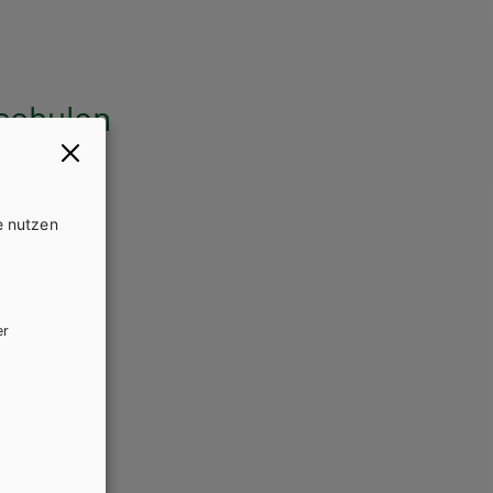
schulen
e nutzen
er