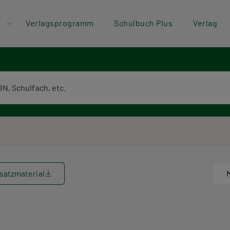
der
Direkt zum Inhalt
Verlagsprogramm
Schulbuch Plus
Verlag
ü
textsuche
satzmaterial