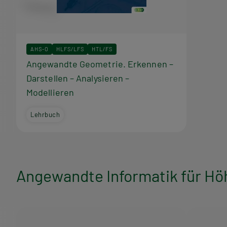
r
a
AHS-O
HLFS/LFS
HTL/FS
m
Angewandte Geometrie. Erkennen –
Darstellen – Analysieren –
m
Modellieren
Lehrbuch
Angewandte Informatik für Höh