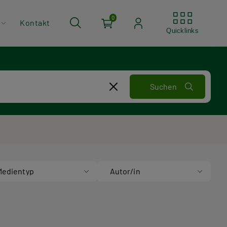
Quickli
0
Kontakt
Quicklinks