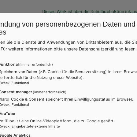
Dieses Werk ist über die Schulbuchaktion inklus
Bei Bestellung unter der entsprechenden Schu
ndung von personenbezogenen Daten und
sowie interaktives Zusatzmaterial direkt im E-B
es
So kommen Sie zu Ihrem E-BOOK+:
Mit Ihrem gedruckten Schulbuch erhalten Sie ei
len Sie die Dienste und Anwendungen von Drittanbietern aus, die Si
WEITERLESEN
digi4school.at eingelöst werden. Das E-BOOK+ w
.
Für weitere Informationen bitte unsere
Datenschutzerklärung
lesen.
Exklusiv über die Schulbuchaktion erhältlich.
Funktional
(immer erforderlich)
Speichern von Daten (z.B. Cookie für die Benutzersitzung) in Ihrem Brows
(erforderlich für die Nutzung dieser Website).
Zweck
:
Funktional
Consent manager
(immer erforderlich)
Klaro! Cookie & Consent speichert Ihren Einwilligungsstatus im Browser.
Zweck
:
Funktional
itere Bände dieser Schulbuchre
YouTube
YouTube ist eine Online-Videoplattform, die zu Google gehört.
Zweck
:
Eingebettete externe Inhalte
Google Analytics