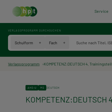
Hea
Service
Men
VERLAGSPROGRAMM DURCHSUCHEN
Verlagsprogramm Voll
Schulform
Fach
Pfadnavigation
Verlagsprogramm
KOMPETENZ:DEUTSCH 4. Trainingsteil 
AHS-U
MS
DEUTSCH
KOMPETENZ:DEUTSCH 4. T