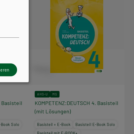
ieren
AHS-U
MS
asisteil
KOMPETENZ:DEUTSCH 4. Basisteil
(mit Lösungen)
E-Book Solo
Basisteil + E-Book
Basisteil E-Book Solo
Basisteil mit E-BOOK+