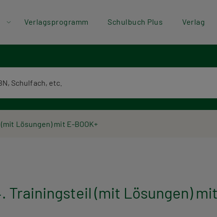
der
Direkt zum Inhalt
Verlagsprogramm
Schulbuch Plus
Verlag
ü
textsuche
(mit Lösungen) mit E-BOOK+
rainingsteil (mit Lösungen) mi