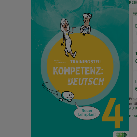
REI
P
Prei
erhäl
AUT
BES