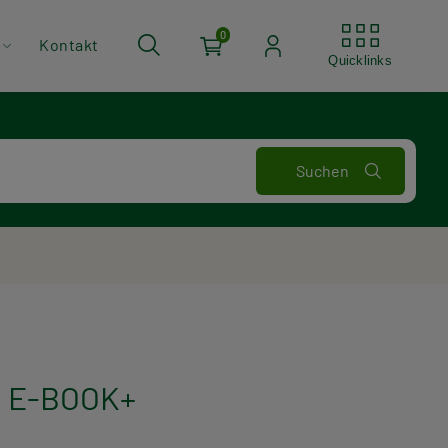
Quickli
0
Kontakt
Quicklinks
t E-BOOK+