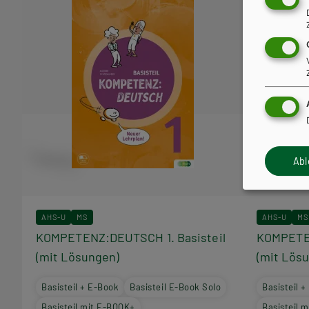
Ab
AHS-U
MS
AHS-U
MS
KOMPETENZ:DEUTSCH 1. Basisteil
KOMPETEN
(mit Lösungen)
(mit Lös
Basisteil + E-Book
Basisteil E-Book Solo
Basisteil 
Basisteil mit E-BOOK+
Basisteil 