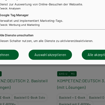
Dienst zur Auswertung von Online-Besuchen der Webseite.
Zweck
:
Analysen
Google Tag Manager
Verwaltet und implementiert Marketing-Tags.
Zweck
:
Werbung und Marketing
Alle Dienste umschalten
Diesen Schalter nutzen, um alle Dienste zu aktivieren/deaktivieren.
lehnen
Auswahl akzeptieren
Alle akzept
AHS-U
MS
Z:DEUTSCH 2. Basisteil
KOMPETENZ:DEUTSCH 3. B
ungen)
(mit Lösungen)
+ E-Book
Basisteil E-Book Solo
Basisteil + E-Book
Basisteil 
mit E-BOOK+
Basisteil mit E-BOOK+