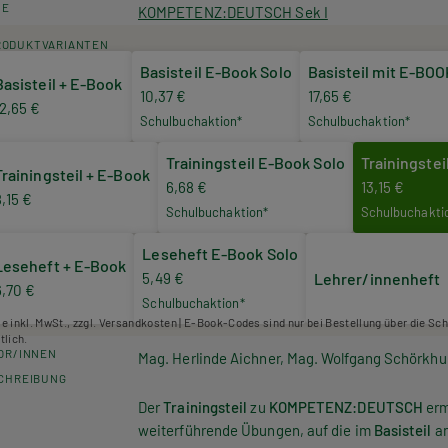
HE
KOMPETENZ:DEUTSCH Sek I
RODUKTVARIANTEN
Basisteil E-Book Solo
Basisteil mit E-BO
Basisteil + E-Book
10,37 €
17,65 €
12,65 €
Schulbuchaktion*
Schulbuchaktion*
Trainingsteil E-Book Solo
Trainingste
Trainingsteil + E-Book
6,68 €
13,15 €
8,15 €
Schulbuchaktion*
Schulbuchakti
Leseheft E-Book Solo
Leseheft + E-Book
5,49 €
Lehrer/innenheft
6,70 €
Schulbuchaktion*
se inkl. MwSt., zzgl. Versandkosten | E-Book-Codes sind nur bei Bestellung über die Sc
tlich.
OR/INNEN
Mag. Herlinde Aichner, Mag. Wolfgang Schörkhub
CHREIBUNG
Der
Trainingsteil
zu
KOMPETENZ:
DEUTSCH
erm
weiterführende Übungen, auf die im
Basisteil
an