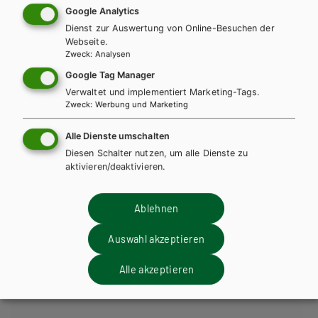
Google Analytics
Dienst zur Auswertung von Online-Besuchen der
Webseite.
Zweck
:
Analysen
Google Tag Manager
Verwaltet und implementiert Marketing-Tags.
Zweck
:
Werbung und Marketing
AHS-U
MS
KOMPETENZ:DEUTSCH 1. Basisteil (mit
Alle Dienste umschalten
Lösungen)
Diesen Schalter nutzen, um alle Dienste zu
aktivieren/deaktivieren.
Basisteil + E-Book
Basisteil E-Book Solo
Basisteil mit E-BOOK+
Basisteil E-BOOK+ Solo
Ablehnen
Trainingsteil + E-Book
Trainingsteil E-Book Solo
Auswahl akzeptieren
Trainingsteil mit E-BOOK+
Trainingsteil E-BOOK+ Solo
Leseheft + E-Book
Lehrer/innenhandbuch
Alle akzeptieren