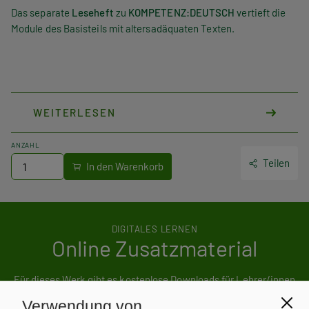
Das separate
Leseheft
zu
KOMPETENZ:
DEUTSCH
vertieft die
Module des Basisteils mit altersadäquaten Texten.
WEITERLESEN
ANZAHL
Teilen
DIGITALES LERNEN
Online Zusatzmaterial
Für dieses Werk gibt es kostenlose Downloads für Lehrer/innen
und Schüler/innen.
Verwendung von