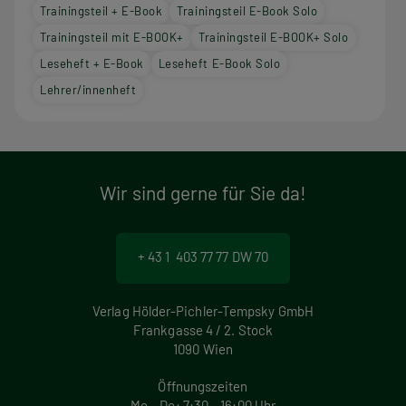
Trainingsteil + E-Book
Trainingsteil E-Book Solo
Trainingsteil mit E-BOOK+
Trainingsteil E-BOOK+ Solo
Leseheft + E-Book
Leseheft E-Book Solo
Lehrer/innenheft
Wir sind gerne für Sie da!
+ 43 1 403 77 77 DW 70
Verlag Hölder-Pichler-Tempsky GmbH
Frankgasse 4 / 2. Stock
1090 Wien
Öffnungszeiten
Mo – Do: 7:30 – 16:00 Uhr