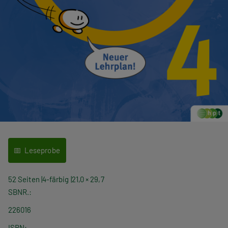
Leseprobe
52 Seiten
4-färbig
21,0 × 29,7
SBNR.
226016
ISBN