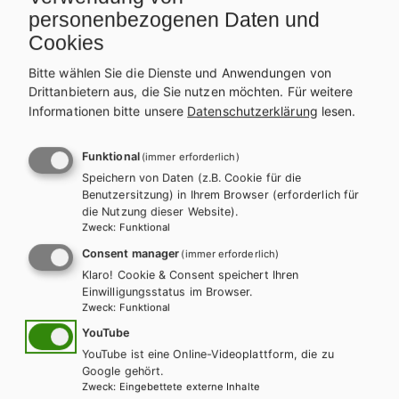
personenbezogenen Daten und
Cookies
ZUM ONLINE ZUSATZMATERIAL
Bitte wählen Sie die Dienste und Anwendungen von
Drittanbietern aus, die Sie nutzen möchten.
Für weitere
Informationen bitte unsere
Datenschutzerklärung
lesen.
Weitere Bände dieser
Funktional
(immer erforderlich)
Schulbuchreihe
Speichern von Daten (z.B. Cookie für die
Benutzersitzung) in Ihrem Browser (erforderlich für
die Nutzung dieser Website).
Zweck
:
Funktional
Consent manager
(immer erforderlich)
Klaro! Cookie & Consent speichert Ihren
Einwilligungsstatus im Browser.
Zweck
:
Funktional
YouTube
YouTube ist eine Online-Videoplattform, die zu
Google gehört.
Zweck
:
Eingebettete externe Inhalte