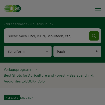
Direkt zum Inhalt
VERLAGSPROGRAMM DURCHSUCHEN
Verlagsprogramm Volltextsuche
Schulform
Fach
P
Verlagsprogramm
Best Shots for Agriculture and Forestry Basisband inkl.
f
Audiofiles E-BOOK+ Solo
a
d
HLFS/LFS
ENGLISCH