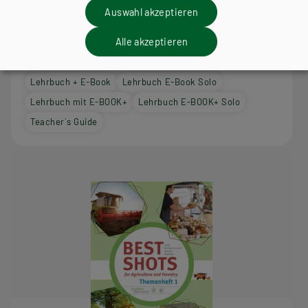
Auswahl akzeptieren
HLFS/LFS
Best Shots for Agriculture and Forestry inkl.
Alle akzeptieren
Audiofiles. Basisband
Lehrbuch + E-Book
Lehrbuch E-Book Solo
Lehrbuch mit E-BOOK+
Lehrbuch E-BOOK+ Solo
Teacher´s Guide