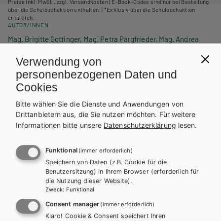
Preise inkl. MwSt., zzgl. Versandkosten | E-Book-Codes sind nur bei Bestellung
über die Schulbuchaktion enthalten. | *Exklusiv über die Schulbuchaktion
erhältlich.
AUTOR/INNEN
Mag. Brigitte Gottinger, Mag. Petra Pargfrieder, Mag. Andrea
Gornik, Mag. Christa Möslinger-Gehmayr
Verwendung von
BESCHREIBUNG
personenbezogenen Daten und
Dieses Werk ist über die Schulbuchaktion ohne gedrucktes
Cookies
Buch als E-BOOK+ Solo erhältlich. Bei Bestellung unter der
entsprechenden Schulbuchnummer erhalten Sie einen
Bitte wählen Sie die Dienste und Anwendungen von
individuellen Zugangscode. Dieser kann auf digi4school.at
Drittanbietern aus, die Sie nutzen möchten.
Für weitere
Informationen bitte unsere
Datenschutzerklärung
lesen.
eingelöst werden. Das E-BOOK+ Solo wird dort Ihrem digitalen
WEITERLESEN
Bücherregal zugeordnet.
Funktional
(immer erforderlich)
Speichern von Daten (z.B. Cookie für die
Exklusiv über die Schulbuchaktion
Benutzersitzung) in Ihrem Browser (erforderlich für
erhältlich.
Teilen
die Nutzung dieser Website).
Zweck
:
Funktional
Consent manager
(immer erforderlich)
Klaro! Cookie & Consent speichert Ihren