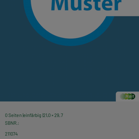
0 Seiten
einfärbig
21,0 × 29,7
SBNR.
211074