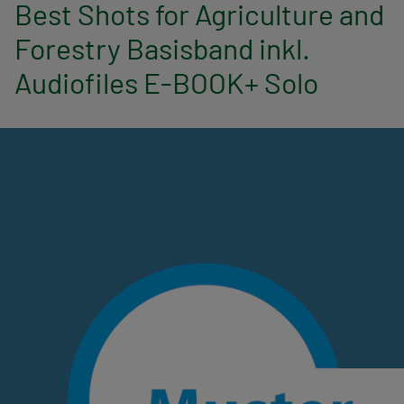
n
Best Shots for Agriculture and
Forestry Basisband inkl.
a
Audiofiles E-BOOK+ Solo
v
i
g
a
t
i
o
n