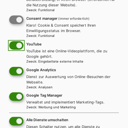
Teacher’s Guides sowie Resource Packs mit editierbarem
die Nutzung dieser Website).
WEITERLESEN
Zusatzmaterial zu allen Kompetenzbereichen.
Zweck
:
Funktional
Consent manager
(immer erforderlich)
Exklusiv über die Schulbuchaktion
Klaro! Cookie & Consent speichert Ihren
erhältlich.
Einwilligungsstatus im Browser.
Teilen
Zweck
:
Funktional
YouTube
YouTube ist eine Online-Videoplattform, die zu
Google gehört.
Weitere Bände dieser
Zweck
:
Eingebettete externe Inhalte
Google Analytics
Schulbuchreihe
Dienst zur Auswertung von Online-Besuchen der
Webseite.
Zweck
:
Analysen
Google Tag Manager
Verwaltet und implementiert Marketing-Tags.
Zweck
:
Werbung und Marketing
Alle Dienste umschalten
Diesen Schalter nutzen, um alle Dienste zu