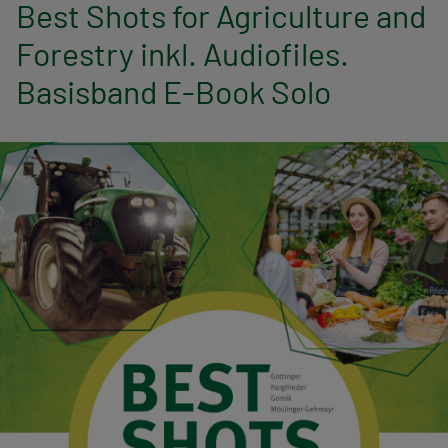
n
Best Shots for Agriculture and
Forestry inkl. Audiofiles.
a
Basisband E-Book Solo
v
i
g
a
t
i
o
n