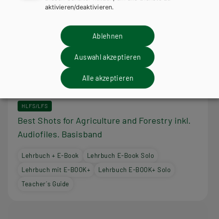
aktivieren/deaktivieren.
Ablehnen
Auswahl akzeptieren
Alle akzeptieren
HLFS/LFS
Best Shots for Agriculture and Forestry inkl.
Audiofiles. Basisband
Lehrbuch + E-Book
Lehrbuch E-Book Solo
Lehrbuch mit E-BOOK+
Lehrbuch E-BOOK+ Solo
Teacher´s Guide