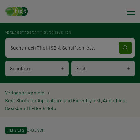
Direkt zum Inhalt
VERLAGSPROGRAMM DURCHSUCHEN
Verlagsprogramm Volltextsuche
Schulform
Fach
P
Verlagsprogramm
Best Shots for Agriculture and Forestry inkl. Audiofiles.
f
Basisband E-Book Solo
a
d
HLFS/LFS
ENGLISCH