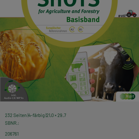
232 Seiten
4-färbig
21,0 × 29,7
SBNR.
206761