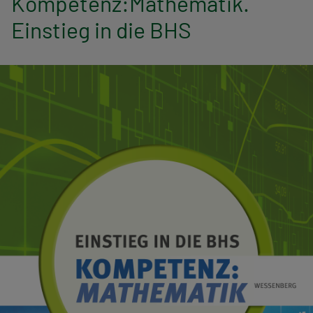
Kompetenz:Mathematik.
n
Einstieg in die BHS
a
v
i
g
a
t
i
o
n