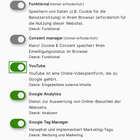
Das Übungsheft
„Kompetenz: Mathematik, Einstieg in die BHS“
Funktional
(immer erforderlich)
ist im Anhang zu den Schulbuchlisten aller BHS-Formen
Speichern von Daten (z.B. Cookie für die
Benutzersitzung) in Ihrem Browser (erforderlich für
enthalten, kann aber auch außerhalb der Schulbuchaktion über
die Nutzung dieser Website).
den Buchhandel oder direkt beim Verlag bezogen werden.
Zweck
:
Funktional
Consent manager
(immer erforderlich)
WEITERLESEN
Klaro! Cookie & Consent speichert Ihren
Einwilligungsstatus im Browser.
ANZAHL
Zweck
:
Funktional
Teilen
YouTube
YouTube ist eine Online-Videoplattform, die zu
Google gehört.
Zweck
:
Eingebettete externe Inhalte
Diese Bücher könnten Sie
Google Analytics
Dienst zur Auswertung von Online-Besuchen der
ebenfalls interessieren
Webseite.
Zweck
:
Analysen
Google Tag Manager
Verwaltet und implementiert Marketing-Tags.
Zweck
:
Werbung und Marketing