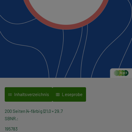
Inhaltsverzeichnis
Leseprobe
200 Seiten
4-färbig
21,0 × 29,7
SBNR.
195783