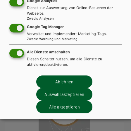
Google Analytics
Dienst zur Auswertung von Online-Besuchen der
BS KAUFMÄNNISCH
Webseite.
Netzwerk kompakt - Angewandte
Zweck
:
Analysen
Wirtschaftslehre für Büroberufe Band 1
Google Tag Manager
Verwaltet und implementiert Marketing-Tags.
Lehrbuch + E-Book
Lehrbuch E-Book Solo
Zweck
:
Werbung und Marketing
Zusatzmaterial
Alle Dienste umschalten
Diesen Schalter nutzen, um alle Dienste zu
aktivieren/deaktivieren.
Ablehnen
Auswahl akzeptieren
Alle akzeptieren