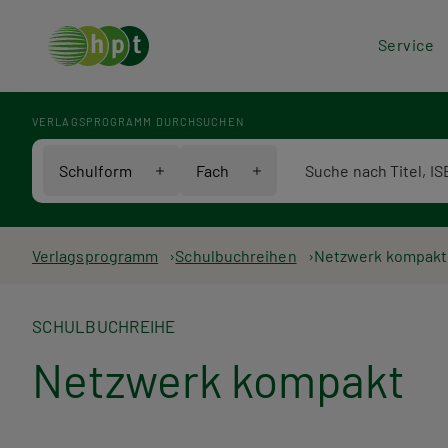
Hea
Service
Men
VERLAGSPROGRAMM DURCHSUCHEN
Verlagsprogramm Voll
Schulform
Fach
Pfadnavigation
Verlagsprogramm
Schulbuchreihen
Netzwerk kompakt
SCHULBUCHREIHE
Netzwerk kompakt