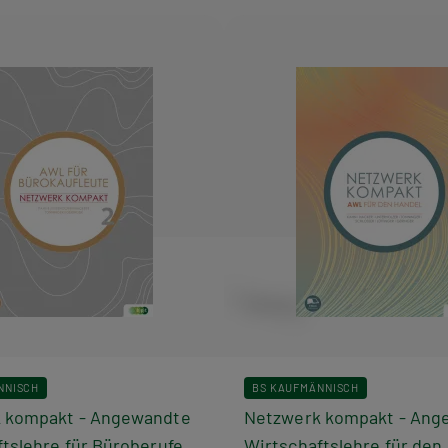
NNISCH
BS KAUFMÄNNISCH
 kompakt - Angewandte
Netzwerk kompakt - Ang
tslehre für Büroberufe
Wirtschaftslehre für den