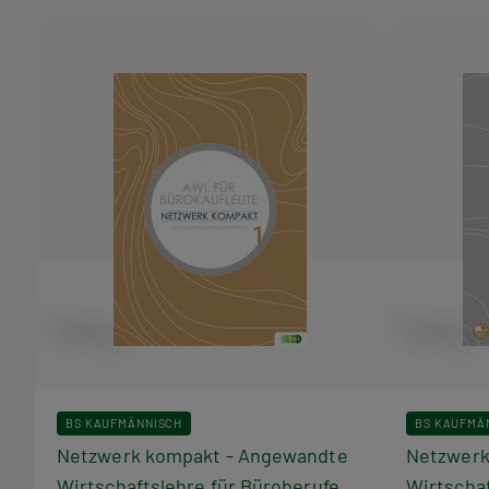
Bücher
aus
dieser
Reihe
BS KAUFMÄNNISCH
BS KAUFMÄ
Netzwerk kompakt - Angewandte
Netzwerk
Wirtschaftslehre für Büroberufe
Wirtschaf