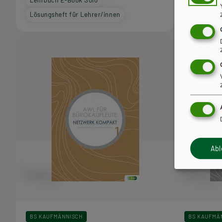
Lösungsheft für Lehrer/innen
Lösungshef
Ab
BS KAUFMÄNNISCH
BS KAUFMÄ