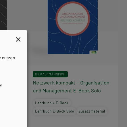
e nutzen
BS KAUFMÄNNISCH
nisation
Netzwerk kompakt – Organisation
er
ngen
und Management E-Book Solo
Lehrbuch + E-Book
material
Lehrbuch E-Book Solo
Zusatzmaterial