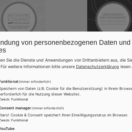
ndung von personenbezogenen Daten und
es
len Sie die Dienste und Anwendungen von Drittanbietern aus, die Si
.
Für weitere Informationen bitte unsere
Datenschutzerklärung
lesen.
NNISCH
BS KAUFMÄNNISCH
Funktional
(immer erforderlich)
 kompakt -
Netzwerk kompakt - Orga
Speichern von Daten (z.B. Cookie für die Benutzersitzung) in Ihrem Brows
irtschaftliches
und Management / Lösu
(erforderlich für die Nutzung dieser Website).
Zweck
:
Funktional
aktikum für den
Lehrbuch + E-Book
Consent manager
(immer erforderlich)
ndel, Lösungen
Klaro! Cookie & Consent speichert Ihren Einwilligungsstatus im Browser.
Lehrbuch E-Book Solo
Zusatz
Zweck
:
Funktional
+ E-Book
YouTube
E-Book Solo