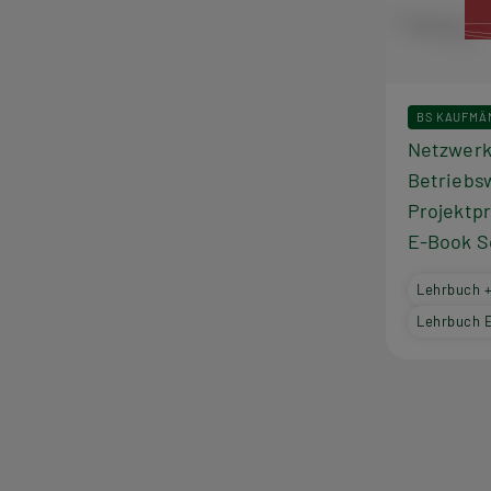
BS KAUFMÄ
Netzwerk
Betriebsw
Projektp
E-Book S
Lehrbuch 
Lehrbuch 