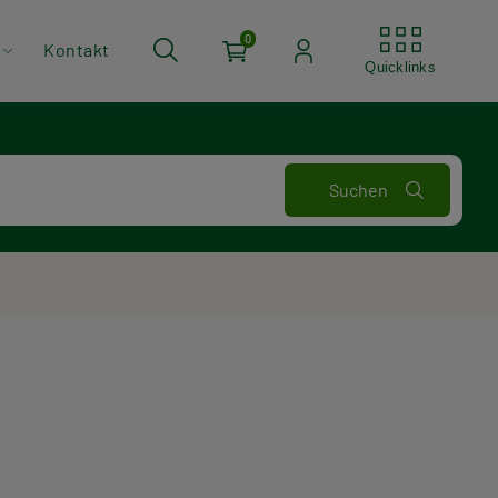
Quickli
0
Kontakt
Quicklinks