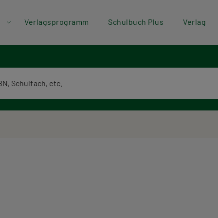
der
Direkt zum Inhalt
Verlagsprogramm
Schulbuch Plus
Verlag
ü
textsuche