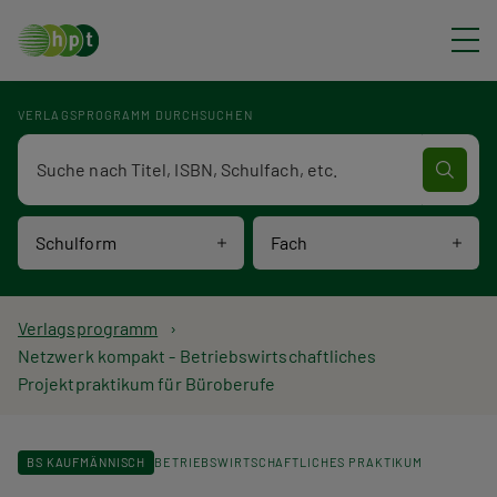
Direkt zum Inhalt
VERLAGSPROGRAMM DURCHSUCHEN
Verlagsprogramm Volltextsuche
Schulform
Fach
P
Verlagsprogramm
Netzwerk kompakt - Betriebswirtschaftliches
f
Projektpraktikum für Büroberufe
a
d
BS KAUFMÄNNISCH
BETRIEBSWIRTSCHAFTLICHES PRAKTIKUM