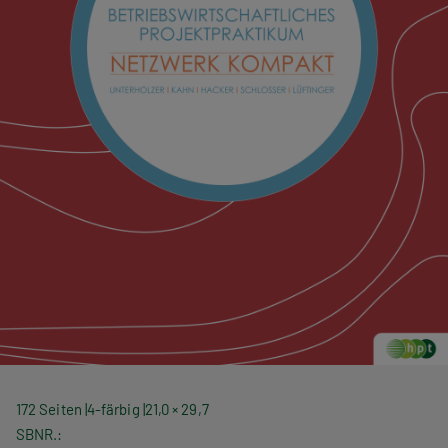
172 Seiten
4-färbig
21,0 × 29,7
SBNR.