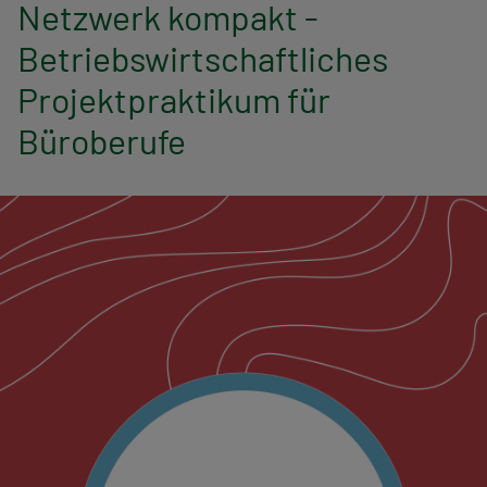
n
Netzwerk kompakt -
Betriebswirtschaftliches
a
Projektpraktikum für
v
Büroberufe
i
g
a
t
i
o
n