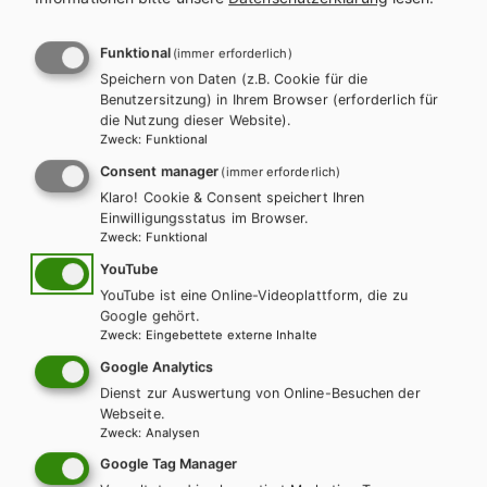
Funktional
(immer erforderlich)
Speichern von Daten (z.B. Cookie für die
Benutzersitzung) in Ihrem Browser (erforderlich für
die Nutzung dieser Website).
Zweck
:
Funktional
Consent manager
(immer erforderlich)
Klaro! Cookie & Consent speichert Ihren
Einwilligungsstatus im Browser.
Zweck
:
Funktional
YouTube
BS KAUFMÄNNISCH
YouTube ist eine Online-Videoplattform, die zu
Netzwerk kompakt - Angewandte
Google gehört.
Wirtschaftslehre für Büroberufe Band 1
Zweck
:
Eingebettete externe Inhalte
Google Analytics
Lehrbuch + E-Book
Lehrbuch E-Book Solo
Dienst zur Auswertung von Online-Besuchen der
Webseite.
Zusatzmaterial
Zweck
:
Analysen
Google Tag Manager