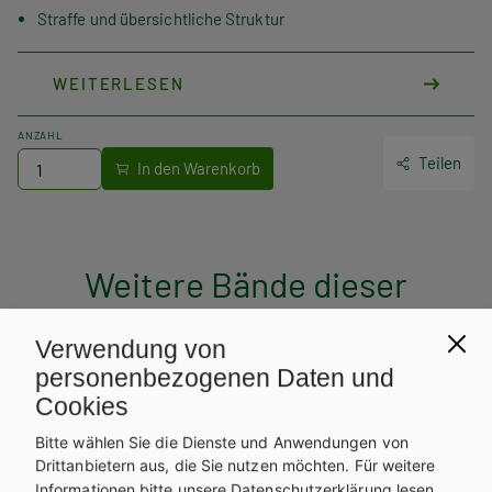
Straffe und übersichtliche Struktur
Topaktuell
Sehr viele Übungen, Anwendungen und Kompetenztrainings
WEITERLESEN
Bei Bestellung über die Schulbuchaktion erhalten Sie und Ihre
ANZAHL
Schüler/innen das Buch automatisch und ohne Mehrkosten
Teilen
auch als E-Book.
Weitere Bände dieser
Schulbuchreihe
Verwendung von
personenbezogenen Daten und
Cookies
Bitte wählen Sie die Dienste und Anwendungen von
Drittanbietern aus, die Sie nutzen möchten.
Für weitere
Informationen bitte unsere
Datenschutzerklärung
lesen.