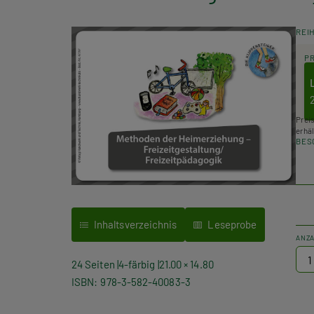
REI
P
Prei
erhäl
BES
Inhaltsverzeichnis
Leseprobe
ANZ
24 Seiten
4-färbig
21.00 × 14.80
ISBN
978-3-582-40083-3