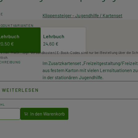
HE
Klippensteiger - Jugendhilfe / Kartenset
RODUKTVARIANTEN
Lehrbuch
Lehrbuch
20,50 €
24,60 €
se inkl. MwSt., zzgl. Versandkosten | E-Book-Codes sind nur bei Bestellung über die Sc
tlich.
CHREIBUNG
Im Zusatzkartenset „Freizeitgestaltung/Freizei
aus festem Karton mit vielen Lernsituationen 
in der stationären Jugendhilfe.
Jedes Zusatzkartenset ist nur in Kombination mi
WEITERLESEN
4779) verwendbar.
AHL
Kompetenzorientierter Brückenschlag zwischen Th
es Lehrkräften möglich, die Praxissituation ein
für den kompetenzorientierten Unterricht rund
Handlungsfeldes der stationären Jugendhilfe.