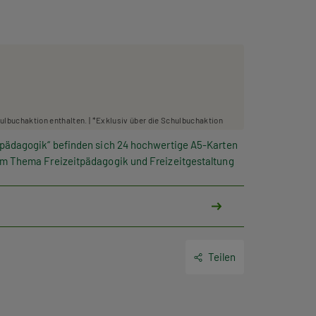
hulbuchaktion enthalten. | *Exklusiv über die Schulbuchaktion
tpädagogik“ befinden sich 24 hochwertige A5-Karten
zum Thema Freizeitpädagogik und Freizeitgestaltung
t dem Grundkartenset „Klippensteiger“ (Bestell-Nr.
eorie und Praxis: Mithilfe der „Klippensteiger“ ist
Teilen
er
Wohngruppe
ins Klassenzimmer zu holen – perfekt
 um die besonderen Herausforderungen des