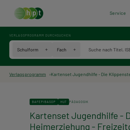
Hea
Service
Men
VERLAGSPROGRAMM DURCHSUCHEN
Verlagsprogramm Voll
Schulform
Fach
Pfadnavigation
Verlagsprogramm
Kartenset Jugendhilfe - Die Klippenst
BAFEP/BASOP
HUT
PÄDAGOGIK
Kartenset Jugendhilfe - 
Heimerziehung - Freizeit