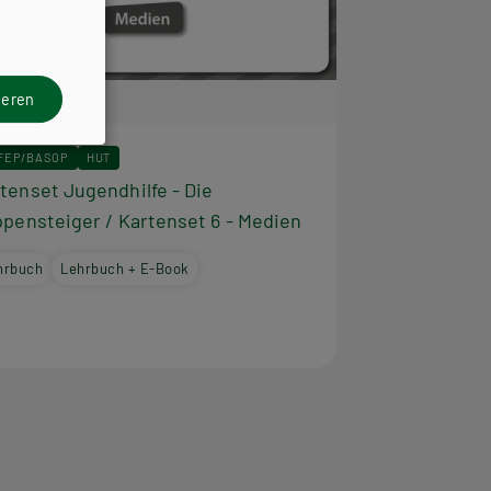
ieren
FEP/BASOP
HUT
tenset Jugendhilfe - Die
ppensteiger / Kartenset 6 - Medien
hrbuch
Lehrbuch + E-Book