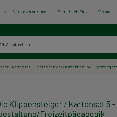
der
Direkt zum Inhalt
Verlagsprogramm
Schulbuch Plus
Verlag
ü
textsuche
eiger / Kartenset 5 - Methoden der Heimerziehung - Freizeitges
Die Klippensteiger / Kartenset 5 
gestaltung/Freizeitpädagogik