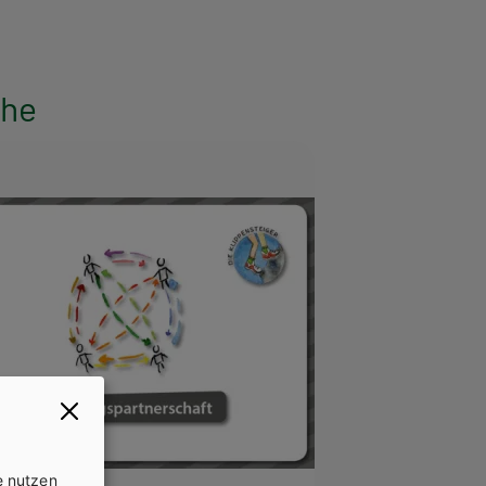
ieherausbildung als Baukasten aus Beispielpersonen,
; auch für alle anderen Bildungsgänge in der
sie eine willkommene Bereicherung sein.
ihe
e nutzen