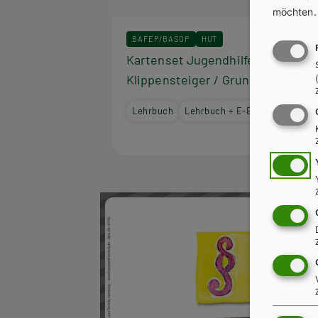
möchten
BAFEP/BASOP
HUT
Kartenset Jugendhilfe - Die
Klippensteiger / Grundkartenset
Lehrbuch
Lehrbuch + E-Book