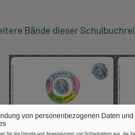
Die Kartensets sind von Lehrkräften in der Erz
Lernsituationen und Arbeitsaufträgen einsetzbar
sozialpädagogischen (Erst-)Ausbildung können 
itere Bände dieser Schulbuchre
ndung von personenbezogenen Daten und
es
len Sie die Dienste und Anwendungen von Drittanbietern aus, die Si