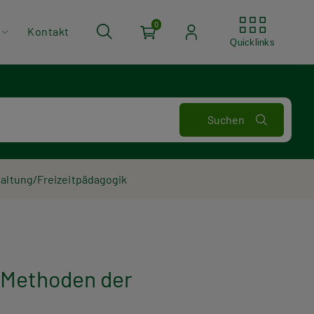
Quickli
0
Kontakt
Quicklinks
taltung/Freizeitpädagogik
- Methoden der