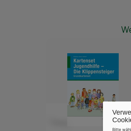
We
Verwe
Cooki
Bitte wäh