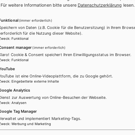
.
Für weitere Informationen bitte unsere
Datenschutzerklärung
lesen.
BAFEP/BASOP
HUT
BAFE
Funktional
(immer erforderlich)
Kartenset Jugendhilfe - Die
Karte
Speichern von Daten (z.B. Cookie für die Benutzersitzung) in Ihrem Brows
Klippensteiger / Kartenset 1 -
Klipp
(erforderlich für die Nutzung dieser Website).
Zweck
:
Funktional
Teamarbeit
Erzie
Consent manager
(immer erforderlich)
Klaro! Cookie & Consent speichert Ihren Einwilligungsstatus im Browser.
Lehrbuch
Lehrbuch + E-Book
Lehr
Zweck
:
Funktional
YouTube
YouTube ist eine Online-Videoplattform, die zu Google gehört.
Zweck
:
Eingebettete externe Inhalte
Google Analytics
Dienst zur Auswertung von Online-Besuchen der Webseite.
Zweck
:
Analysen
Google Tag Manager
Verwaltet und implementiert Marketing-Tags.
Zweck
:
Werbung und Marketing