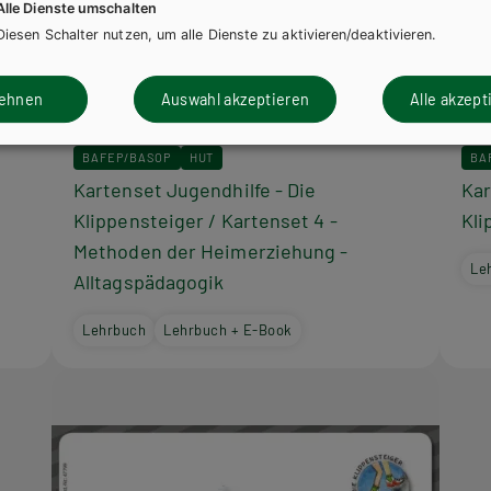
Alle Dienste umschalten
Diesen Schalter nutzen, um alle Dienste zu aktivieren/deaktivieren.
lehnen
Auswahl akzeptieren
Alle akzept
BAFEP/BASOP
HUT
BA
Kartenset Jugendhilfe - Die
Kar
Klippensteiger / Kartenset 4 -
Kli
Methoden der Heimerziehung -
Le
Alltagspädagogik
Lehrbuch
Lehrbuch + E-Book