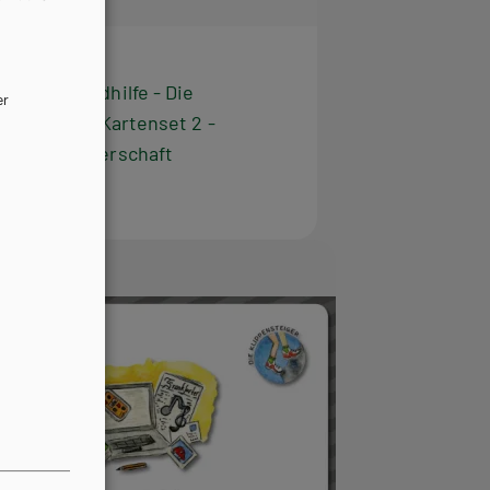
P/BASOP
HUT
nset Jugendhilfe - Die
er
ensteiger / Kartenset 2 -
hungspartnerschaft
buch