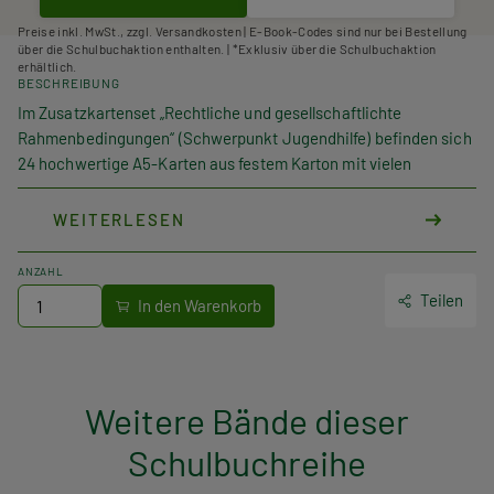
Preise inkl. MwSt., zzgl. Versandkosten | E-Book-Codes sind nur bei Bestellung
über die Schulbuchaktion enthalten. | *Exklusiv über die Schulbuchaktion
erhältlich.
BESCHREIBUNG
Im Zusatzkartenset „Rechtliche und gesellschaftlichte
Rahmenbedingungen“ (Schwerpunkt Jugendhilfe) befinden sich
24 hochwertige A5-Karten aus festem Karton mit vielen
Lernsituationen zum Thema Recht in der Jugendhilfe.
WEITERLESEN
Jedes Zusatzkartenset ist nur in Kombination mit dem
Grundkartenset „Klippensteiger“ (Bestell-Nr. 4779) verwendbar.
ANZAHL
Teilen
Kompetenzorientierter Brückenschlag zwischen Theorie und
Praxis: Mithilfe der „Klippensteiger“ ist es Lehrkräften möglich,
die Praxissituation einer
Wohngruppe
ins Klassenzimmer zu
holen – perfekt für den kompetenzorientierten Unterricht rund
um die besonderen Herausforderungen des Handlungsfeldes der
Weitere Bände dieser
stationären Jugendhilfe.
Schulbuchreihe
Die Kartensets sind von Lehrkräften in der Erzieherausbildung