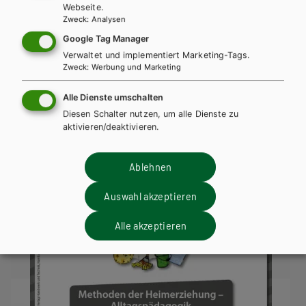
Webseite.
Zweck
:
Analysen
BAFEP/BASOP
HUT
Google Tag Manager
Kartenset Jugendhilfe - Die Klippensteiger /
Verwaltet und implementiert Marketing-Tags.
Zweck
:
Werbung und Marketing
Kartenset 2 - Erziehungspartnerschaft
Alle Dienste umschalten
Lehrbuch
Diesen Schalter nutzen, um alle Dienste zu
aktivieren/deaktivieren.
Ablehnen
Auswahl akzeptieren
Alle akzeptieren