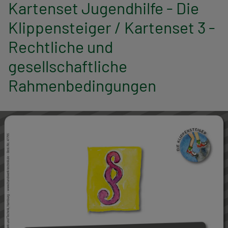
n
Kartenset Jugendhilfe - Die
Klippensteiger / Kartenset 3 -
a
Rechtliche und
v
gesellschaftliche
i
Rahmenbedingungen
g
a
t
i
o
n