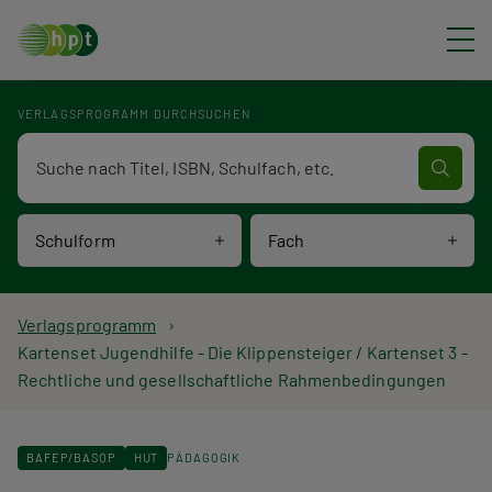
Direkt zum Inhalt
VERLAGSPROGRAMM DURCHSUCHEN
Verlagsprogramm Volltextsuche
Schulform
Fach
P
Verlagsprogramm
Kartenset Jugendhilfe - Die Klippensteiger / Kartenset 3 -
f
Rechtliche und gesellschaftliche Rahmenbedingungen
a
d
BAFEP/BASOP
HUT
PÄDAGOGIK