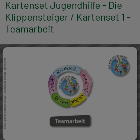
n
Kartenset Jugendhilfe - Die
Klippensteiger / Kartenset 1 -
a
Teamarbeit
v
i
g
a
t
i
o
n