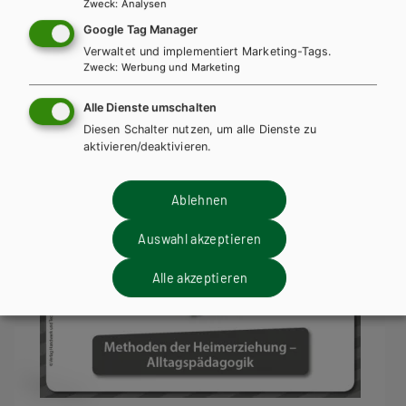
Kartenset Jugendhilfe - Die Klippensteiger /
Zweck
:
Analysen
Kartenset 3 - Rechtliche und
Google Tag Manager
gesellschaftliche Rahmenbedingungen
Verwaltet und implementiert Marketing-Tags.
Zweck
:
Werbung und Marketing
Lehrbuch
Lehrbuch + E-Book
Alle Dienste umschalten
Diesen Schalter nutzen, um alle Dienste zu
aktivieren/deaktivieren.
Ablehnen
Auswahl akzeptieren
Alle akzeptieren