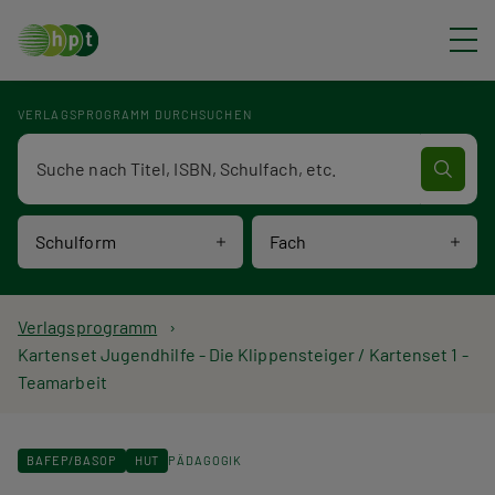
Direkt zum Inhalt
VERLAGSPROGRAMM DURCHSUCHEN
Verlagsprogramm Volltextsuche
Schulform
Fach
P
Verlagsprogramm
Kartenset Jugendhilfe - Die Klippensteiger / Kartenset 1 -
f
Teamarbeit
a
d
BAFEP/BASOP
HUT
PÄDAGOGIK