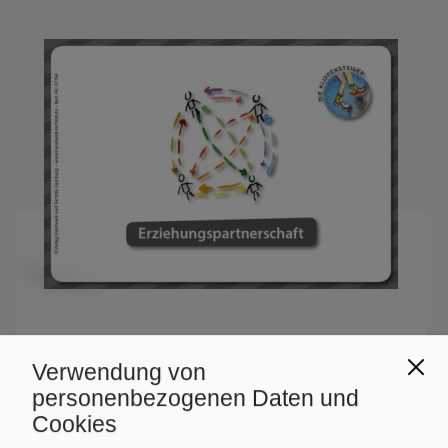
BAFEP/BASOP
HUT
Verwendung von
Kartenset Jugendhilfe - Die Klippensteiger /
personenbezogenen Daten und
Kartenset 2 - Erziehungspartnerschaft
Cookies