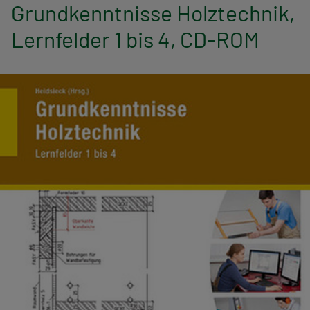
n
Grundkenntnisse Holztechnik,
a
Lernfelder 1 bis 4, CD-ROM
v
i
g
a
t
i
o
n