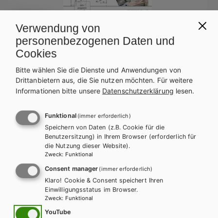
Verwendung von
personenbezogenen Daten und
Cookies
BS GEWERBLICH
HTL/FS
HUT
Grundkenntnisse Holztechnik, Lernfelder 1
Bitte wählen Sie die Dienste und Anwendungen von
Drittanbietern aus, die Sie nutzen möchten.
Für weitere
bis 4 mit CD-ROM
Informationen bitte unsere
Datenschutzerklärung
lesen.
Lehrbuch + CD-ROM
Arbeitsbuch
Zusatzmaterial
Funktional
(immer erforderlich)
Speichern von Daten (z.B. Cookie für die
Benutzersitzung) in Ihrem Browser (erforderlich für
die Nutzung dieser Website).
Zweck
:
Funktional
Consent manager
(immer erforderlich)
Klaro! Cookie & Consent speichert Ihren
Einwilligungsstatus im Browser.
Zweck
:
Funktional
YouTube