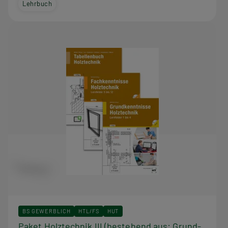
Lehrbuch
BS GEWERBLICH
HTL/FS
HUT
Paket Holztechnik III (bestehend aus: Grund-