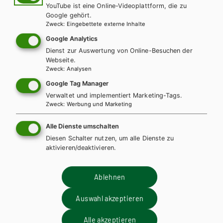
YouTube ist eine Online-Videoplattform, die zu
Google gehört.
Zweck
:
Eingebettete externe Inhalte
Google Analytics
Dienst zur Auswertung von Online-Besuchen der
Webseite.
Zweck
:
Analysen
Google Tag Manager
BS GEWERBLICH
HTL/FS
HUT
Verwaltet und implementiert Marketing-Tags.
Grundkenntnisse Holztechnik, Lernfelder 1
Zweck
:
Werbung und Marketing
bis 4 mit CD-ROM eBook inside (Buch und
Alle Dienste umschalten
eBook)
Diesen Schalter nutzen, um alle Dienste zu
aktivieren/deaktivieren.
Lehrbuch + CD-ROM + E-Book
Ablehnen
Auswahl akzeptieren
Alle akzeptieren