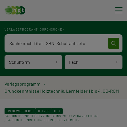
Direkt zum Inhalt
VERLAGSPROGRAMM DURCHSUCHEN
Verlagsprogramm Volltextsuche
Schulform
Fach
P
Verlagsprogramm
Grundkenntnisse Holztechnik, Lernfelder 1 bis 4, CD-ROM
f
a
BS GEWERBLICH
HTL/FS
HUT
FACHUNTERRICHT HOLZ- UND KUNSTSTOFFVERARBEITUNG
d
FACHUNTERRICHT TISCHLEREI
HOLZTECHNIK