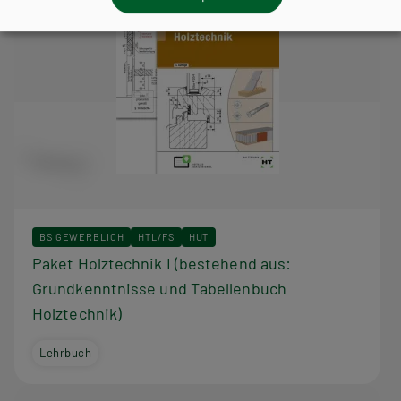
BS GEWERBLICH
HTL/FS
HUT
Paket Holztechnik I (bestehend aus:
Grundkenntnisse und Tabellenbuch
Holztechnik)
Lehrbuch