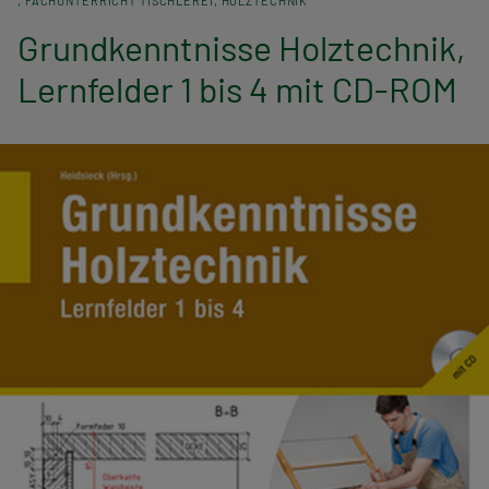
FACHUNTERRICHT TISCHLEREI
HOLZTECHNIK
n
Grundkenntnisse Holztechnik,
a
Lernfelder 1 bis 4 mit CD-ROM
v
i
g
a
t
i
o
n