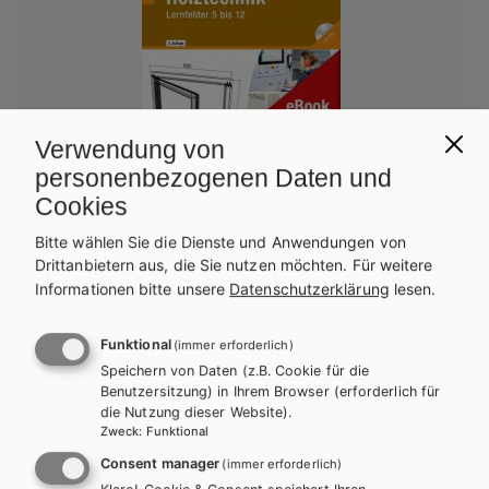
Verwendung von
personenbezogenen Daten und
Cookies
Bitte wählen Sie die Dienste und Anwendungen von
Drittanbietern aus, die Sie nutzen möchten.
Für weitere
Informationen bitte unsere
Datenschutzerklärung
lesen.
BS GEWERBLICH
HTL/FS
HUT
Fachkenntnisse Holztechnik, Lernfelder 5 bis
Funktional
(immer erforderlich)
12 eBook inside (Buch und eBook)
Speichern von Daten (z.B. Cookie für die
Benutzersitzung) in Ihrem Browser (erforderlich für
Lehrbuch + E-Book
die Nutzung dieser Website).
Zweck
:
Funktional
Consent manager
(immer erforderlich)