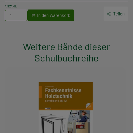
Technisches Zeichnen und Konstruieren
– enthält
ANZAHL
Teilen
Zeichentechniken von Hand. Vier Lernvideos (auf der
beiliegenden CD) führen exemplarisch an den Prozess der
Erstellung technischer Zeichnungen mithilfe eines CAD-
Programms heran.
Weitere Bände dieser
Schulbuchreihe