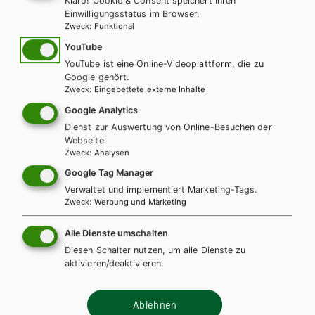
Klaro! Cookie & Consent speichert Ihren
Einwilligungsstatus im Browser.
Zweck
:
Funktional
YouTube
YouTube ist eine Online-Videoplattform, die zu
Google gehört.
Zweck
:
Eingebettete externe Inhalte
Google Analytics
Dienst zur Auswertung von Online-Besuchen der
Webseite.
Zweck
:
Analysen
Google Tag Manager
Verwaltet und implementiert Marketing-Tags.
Zweck
:
Werbung und Marketing
Alle Dienste umschalten
BS GEWERBLICH
HTL/FS
HUT
Diesen Schalter nutzen, um alle Dienste zu
Grundkenntnisse Holztechnik, Lernfelder 1
aktivieren/deaktivieren.
bis 4 mit CD-ROM eBook inside (Buch und
eBook)
Ablehnen