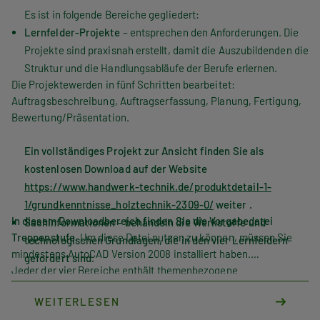
Es ist in folgende Bereiche gegliedert:
Lernfelder-Projekte
– entsprechen den Anforderungen. Die
Projekte sind praxisnah erstellt, damit die Auszubildenden die
Struktur und die Handlungsabläufe der Berufe erlernen.
Die Projektewerden in fünf Schritten bearbeitet:
Auftragsbeschreibung, Auftragserfassung, Planung, Fertigung,
Bewertung/Präsentation.
Ein vollständiges Projekt zur Ansicht finden Sie als
kostenlosen Download auf der Website
https://www.handwerk-technik.de/produktdetail-1-
1/grundkenntnisse_holztechnik-2309-0/
weiter .
In diesem Downloadbereich finden Sie die Vorgabedatei
Sachinformationen
– behandeln die Werkstoffe und
Treppenstufe.
Um diese Datei nutzen zu können, müssen Sie
technologischen Grundlagen, die in den vier Lernfeldern
mindestens AutoCAD Version 2008 installiert haben.
gefordert sind.
Jeder der vier Bereiche enthält themenbezogene
Mathematische Grundlagen und Anwendungen
– hier werden
Übungsaufgaben, die eine Festigung und Vertiefung der Inhalte
anhand fachbezogener Aufgaben mathematisch-technische
WEITERLESEN
ermöglichen. Durchgehend erscheinen die Fachbegriffe in
Problemstellungen bearbeitet.
englischer Übersetzung.