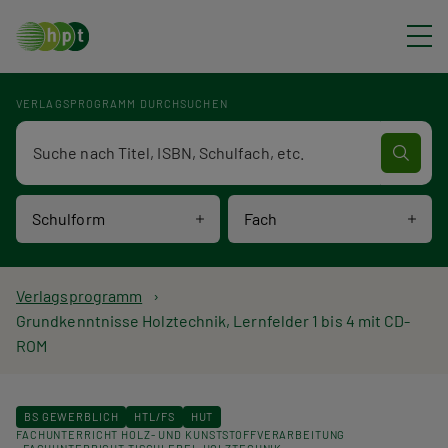
Direkt zum Inhalt
VERLAGSPROGRAMM DURCHSUCHEN
Verlagsprogramm Volltextsuche
Schulform
Fach
P
Verlagsprogramm
Grundkenntnisse Holztechnik, Lernfelder 1 bis 4 mit CD-
f
ROM
a
d
BS GEWERBLICH
HTL/FS
HUT
FACHUNTERRICHT HOLZ- UND KUNSTSTOFFVERARBEITUNG