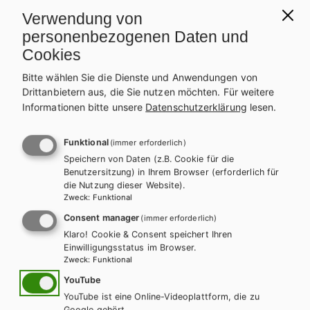
Verwendung von
personenbezogenen Daten und
Cookies
Bitte wählen Sie die Dienste und Anwendungen von
HUT
Drittanbietern aus, die Sie nutzen möchten.
Für weitere
Informationen bitte unsere
Datenschutzerklärung
lesen.
Vectorworks interiorcad 2014 - Grundlagen
für die Holztechnik mit CD
Funktional
(immer erforderlich)
Speichern von Daten (z.B. Cookie für die
Lehrbuch
Benutzersitzung) in Ihrem Browser (erforderlich für
die Nutzung dieser Website).
Zweck
:
Funktional
Consent manager
(immer erforderlich)
Klaro! Cookie & Consent speichert Ihren
Einwilligungsstatus im Browser.
Zweck
:
Funktional
YouTube
YouTube ist eine Online-Videoplattform, die zu
Google gehört.