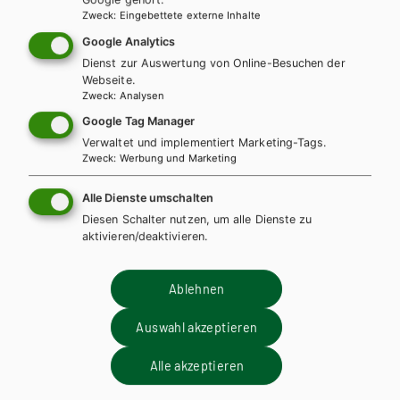
Zweck
:
Eingebettete externe Inhalte
Google Analytics
Dienst zur Auswertung von Online-Besuchen der
Webseite.
Zweck
:
Analysen
Google Tag Manager
Verwaltet und implementiert Marketing-Tags.
Zweck
:
Werbung und Marketing
BS GEWERBLICH
HTL/FS
HUT
Grundkenntnisse Holztechnik, Lernfelder 1
Alle Dienste umschalten
bis 4, Arbeitsheft
Diesen Schalter nutzen, um alle Dienste zu
aktivieren/deaktivieren.
Lehrbuch + CD-ROM
Arbeitsbuch
Zusatzmaterial
Ablehnen
Auswahl akzeptieren
Alle akzeptieren