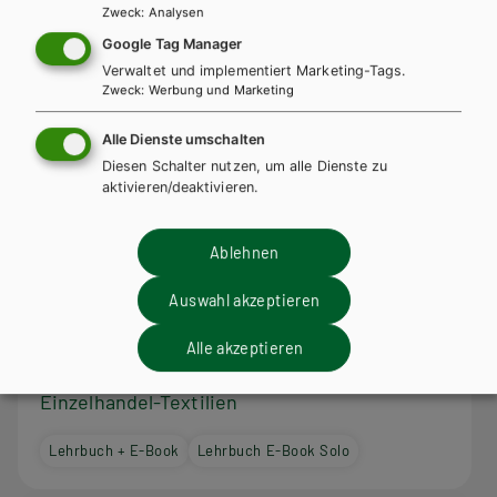
Zweck
:
Analysen
Google Tag Manager
Verwaltet und implementiert Marketing-Tags.
Zweck
:
Werbung und Marketing
Alle Dienste umschalten
Diesen Schalter nutzen, um alle Dienste zu
aktivieren/deaktivieren.
Ablehnen
Auswahl akzeptieren
BS GEWERBLICH
Alle akzeptieren
Best Shots for Vocational Schools. Zusatzheft
Einzelhandel-Textilien
Lehrbuch + E-Book
Lehrbuch E-Book Solo