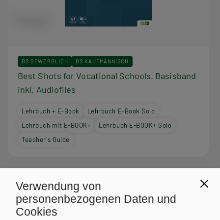
BS GEWERBLICH
BS KAUFMÄNNISCH
Best Shots for Vocational Schools. Basisband
inkl. Audiofiles
Lehrbuch + E-Book
Lehrbuch E-Book Solo
Lehrbuch mit E-BOOK+
Lehrbuch E-BOOK+ Solo
Teacher´s Guide
Verwendung von
personenbezogenen Daten und
Cookies