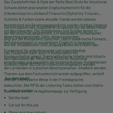
Das Zusatzheft
Hair & Style
der Reihe
Best Shots for Vocational
Schools
bietet praxisnahen Englischunterricht für die
Erfordernisse im Lehrberuf Friseur/in (Stylist/in). Frisuren,
Schnitte & Farben sowie aktuelle Trends werden ebenso
thematisiert wie Beratungsgespräche und der richtige Umgang
Die Konzeption des Zusatzhefts ist speziell auf die Bedürfnisse
mit Beschwerden. Die Schülerinnen und Schüler lernen in
der Berufsschule abgestimmt. Ein besonderer Schwerpunkt
abwechslungsreichen Units, diesen typischen
liegt auf der Kompetenz
Sprechen
: Durch didaktische Formate
Berufssituationen in souveränem Englisch zu begegnen.
wie die
VocabBooster
und
LanguageBoxes
wird rasch das
Fundament für selbstbewusste und eigenständige
Das Zusatzheft kann auch in Kombination mit
Kommunikation gelegt. Grammatikalische Inhalte sind situativ
dem
Basisband
der Reihe
Best Shots for Vocational
eingebunden und erweitern die kommunikativen Kompetenzen
Schools
(SBNR 180726) im Unterricht eingesetzt werden.
der Lernenden in typischen Berufsszenarien. Inhaltlich werden
Themen aus dem Fachunterricht wieder aufgegriffen, vertieft
Aus dem Inhalt:
und auf interessante Weise in der Fremdsprache
beleuchtet. Alle MP3s der
Listening Tasks
stehen zum Gratis-
Jobs in a salon
Download von der Verlagshomepage zur Verfügung.
Get the look!
Cut out for this job
Show your true colours