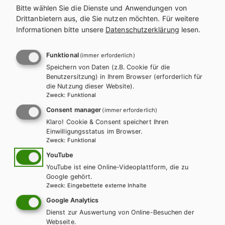
Bitte wählen Sie die Dienste und Anwendungen von
Drittanbietern aus, die Sie nutzen möchten.
Für weitere
Informationen bitte unsere
Datenschutzerklärung
lesen.
Funktional
(immer erforderlich)
Speichern von Daten (z.B. Cookie für die
Benutzersitzung) in Ihrem Browser (erforderlich für
die Nutzung dieser Website).
Zweck
:
Funktional
Consent manager
(immer erforderlich)
Klaro! Cookie & Consent speichert Ihren
BS GEWERBLICH
Einwilligungsstatus im Browser.
Best Shots for Vocational Schools. Zusatzheft
Zweck
:
Funktional
Einzelhandel-Lebensmittel
YouTube
YouTube ist eine Online-Videoplattform, die zu
Lehrbuch + E-Book
Lehrbuch E-Book Solo
Google gehört.
Zweck
:
Eingebettete externe Inhalte
Google Analytics
Dienst zur Auswertung von Online-Besuchen der
Webseite.