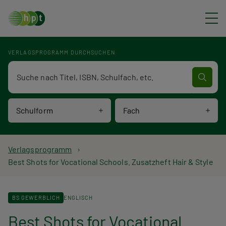
Direkt zum Inhalt
VERLAGSPROGRAMM DURCHSUCHEN
Verlagsprogramm Volltextsuche
Schulform
Fach
P
Verlagsprogramm
Best Shots for Vocational Schools. Zusatzheft Hair & Style
f
a
BS GEWERBLICH
ENGLISCH
d
Best Shots for Vocational