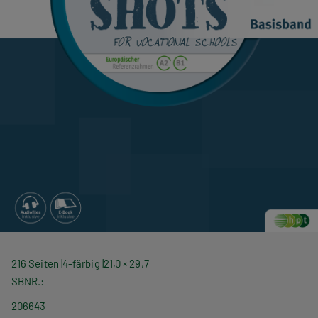
216 Seiten
4-färbig
21,0 × 29,7
SBNR.
206643