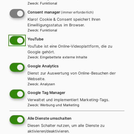
Zweck
:
Funktional
BS GEWERBLICH
Consent manager
(immer erforderlich)
Best Shots for Vocational Schools. Zusatzheft
Klaro! Cookie & Consent speichert Ihren
Einzelhandel-Lebensmittel
Einwilligungsstatus im Browser.
Zweck
:
Funktional
Lehrbuch + E-Book
Lehrbuch E-Book Solo
YouTube
YouTube ist eine Online-Videoplattform, die zu
Google gehört.
Zweck
:
Eingebettete externe Inhalte
Google Analytics
Dienst zur Auswertung von Online-Besuchen der
Webseite.
Zweck
:
Analysen
Google Tag Manager
Verwaltet und implementiert Marketing-Tags.
Zweck
:
Werbung und Marketing
Alle Dienste umschalten
Diesen Schalter nutzen, um alle Dienste zu
aktivieren/deaktivieren.