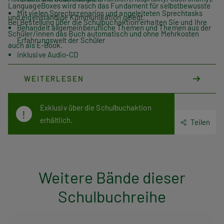
LanguageBoxes
wird rasch das Fundament für selbstbewusste
Mit vielen Sprechszenarios und angeleiteten Sprechtasks
und eigenständige Kommunikation gelegt.
Bei Bestellung über die Schulbuchaktion erhalten Sie und Ihre
Behandelt allgemeinberufliche Themen und Themen aus der
Schüler/innen das Buch automatisch und ohne Mehrkosten
Erfahrungswelt der Schüler
auch als E-Book.
inklusive Audio-CD
zahlreiche branchenspezifische Erweiterungsbände sind
WEITERLESEN
erhältlich
Exklusiv über die Schulbuchaktion
erhältlich.
Teilen
Weitere Bände dieser
Schulbuchreihe