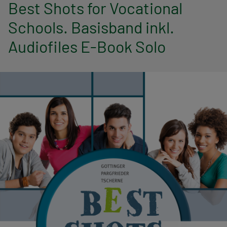
n
Best Shots for Vocational
Schools. Basisband inkl.
a
Audiofiles E-Book Solo
v
i
g
a
t
i
o
n