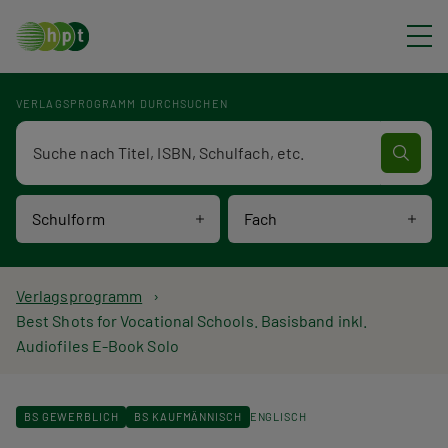
Direkt zum Inhalt
VERLAGSPROGRAMM DURCHSUCHEN
Verlagsprogramm Volltextsuche
Schulform
Fach
P
Verlagsprogramm
Best Shots for Vocational Schools. Basisband inkl.
f
Audiofiles E-Book Solo
a
d
BS GEWERBLICH
BS KAUFMÄNNISCH
ENGLISCH